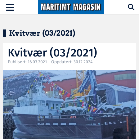
Hopp til hovedinnhold
Toggle
navigation
Kvitvær (03/2021)
Kvitvær (03/2021)
Publisert: 16.03.2021 | Oppdatert: 30.12.2024