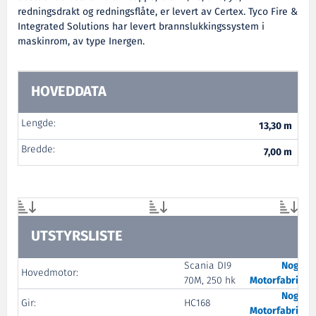
redningsdrakt og redningsflåte, er levert av Certex. Tyco Fire &
Integrated Solutions har levert brannslukkingssystem i
maskinrom, av type Inergen.
HOVEDDATA
Lengde:
13,30 m
Bredde:
7,00 m
UTSTYRSLISTE
Scania DI9
Nogva
Hovedmotor:
70M, 250 hk
Motorfabrikk
Nogva
Gir:
HC168
Motorfabrikk