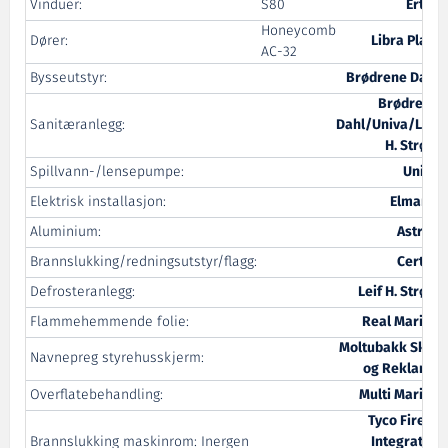
Vinduer:
S80
Ertec
Honeycomb
Dører:
Libra Plast
AC-32
Bysseutstyr:
Brødrene Dahl
Brødrene
Sanitæranlegg:
Dahl/Univa/Leif
H. Strøm
Spillvann-/lensepumpe:
Univa
Elektrisk installasjon:
Elmarin
Aluminium:
Astrup
Brannslukking/redningsutstyr/flagg:
Certex
Defrosteranlegg:
Leif H. Strøm
Flammehemmende folie:
Real Marine
Moltubakk Skilt
Navnepreg styrehusskjerm:
og Reklame
Overflatebehandling:
Multi Marine
Tyco Fire &
Brannslukking maskinrom: Inergen
Integrated