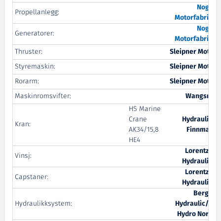
Nogva
Propellanlegg:
Motorfabrikk
Nogva
Generatorer:
Motorfabrikk
Thruster:
Sleipner Motor
Styremaskin:
Sleipner Motor
Rorarm:
Sleipner Motor
Maskinromsvifter:
Wangsmo
HS Marine
Crane
Hydraulikk
Kran:
AK34/15,8
Finnmark
HE4
Lorentzen
Vinsj:
Hydraulikk
Lorentzen
Capstaner:
Hydraulikk
Bergen
Hydraulikksystem:
Hydraulic/GS
Hydro Norge