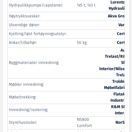
Lorentzen
Hydraulikkpumpe/capstaner:
1x5 t, 1x3 t
Hydraulikk
Høytrykksvasker:
Akva Group
Utvendige dører:
Varde
Kjetting/løst fortøyningsutstyr:
Certex
Anker/tilbehør:
50 kg
Certex
Aure
Trelast/R&M
Byggmaterialer innredning:
Ship
Interior/Nilsson
Trelast
Troldmyr
Møbler innredning:
Møbelfabrikk
Flataker
Møbeltrekking:
Industrier
R&M Ship
Innredning/isolering:
Interior
NS800
Styrehusstoler:
NorSap
Comfort