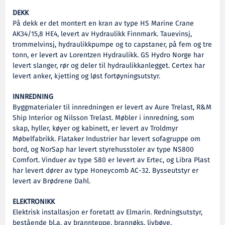
DEKK
På dekk er det montert en kran av type HS Marine Crane
AK34/15,8 HE4, levert av Hydraulikk Finnmark. Tauevinsj,
trommelvinsj, hydraulikkpumpe og to capstaner, på fem og tre
tonn, er levert av Lorentzen Hydraulikk. GS Hydro Norge har
levert slanger, rør og deler til hydraulikkanlegget. Certex har
levert anker, kjetting og løst fortøyningsutstyr.
INNREDNING
Byggmaterialer til innredningen er levert av Aure Trelast, R&M
Ship Interior og Nilsson Trelast. Møbler i innredning, som
skap, hyller, køyer og kabinett, er levert av Troldmyr
Møbelfabrikk. Flataker Industrier har levert sofagruppe om
bord, og NorSap har levert styrehusstoler av type NS800
Comfort. Vinduer av type S80 er levert av Ertec, og Libra Plast
har levert dører av type Honeycomb AC-32. Bysseutstyr er
levert av Brødrene Dahl.
ELEKTRONIKK
Elektrisk installasjon er foretatt av Elmarin. Redningsutstyr,
bestående bl.a. av brannteppe, brannøks, livbøye,