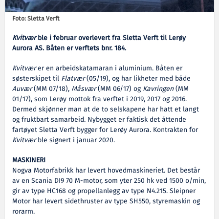
Foto: Sletta Verft
Kvitvær
ble i februar overlevert fra Sletta Verft til Lerøy
Aurora AS. Båten er verftets bnr. 184.
Kvitvær
er en arbeidskatamaran i aluminium. Båten er
søsterskipet til
Flatvær
(05/19), og har likheter med både
Auvær
(MM 07/18),
Måsvær
(MM 06/17) og
Kavringen
(MM
01/17), som Lerøy mottok fra verftet i 2019, 2017 og 2016.
Dermed skjønner man at de to selskapene har hatt et langt
og fruktbart samarbeid. Nybygget er faktisk det åttende
fartøyet Sletta Verft bygger for Lerøy Aurora. Kontrakten for
Kvitvær
ble signert i januar 2020.
MASKINERI
Nogva Motorfabrikk har levert hovedmaskineriet. Det består
av en Scania DI9 70 M-motor, som yter 250 hk ved 1500 o/min,
gir av type HC168 og propellanlegg av type N4.215. Sleipner
Motor har levert sidethruster av type SH550, styremaskin og
rorarm.