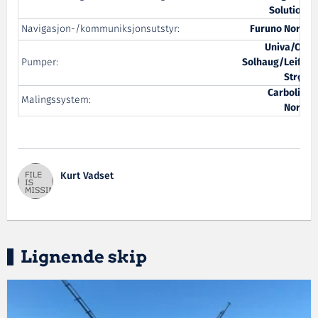
Solutions
Navigasjon-/kommuniksjonsutstyr:
Furuno Norge
Univa/O.S.
Pumper:
Solhaug/Leif H.
Strøm
Carboline
Malingssystem:
Norge
Kurt Vadset
Lignende skip