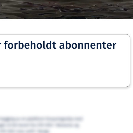
r forbeholdt abonnenter
 bygging av et plattform forsyningsskip med
et vil bli levert fra STX OSV i Romania og
 STX OSV sine verft i Norge.