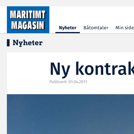
Hopp til hovedinnhold
Nyheter
Båtomtaler
Min side
Nyheter
Ny kontrak
Publisert: 01.04.2011