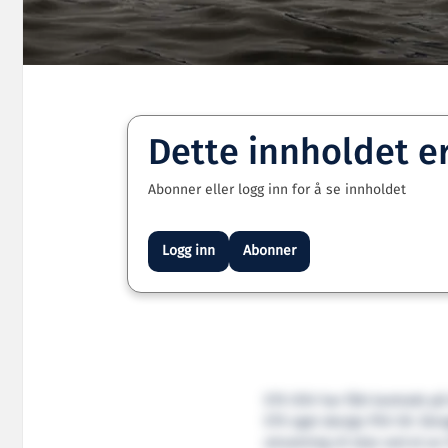
Dette innholdet e
Abonner eller logg inn for å se innholdet
Logg inn
Abonner
STX OSV har fått kontrakt på
STX eget design PSV 09. Skrog
utrustning vil skje ved et av