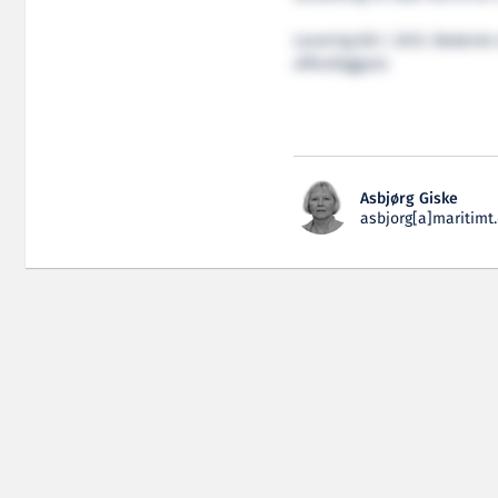
Levering blir i 2012. Rederie
offentliggjort.
Asbjørg Giske
asbjorg[a]maritimt