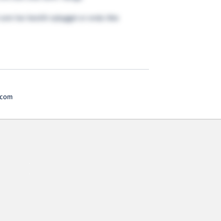
t som har bestilt nybygget er enda ikke
.com