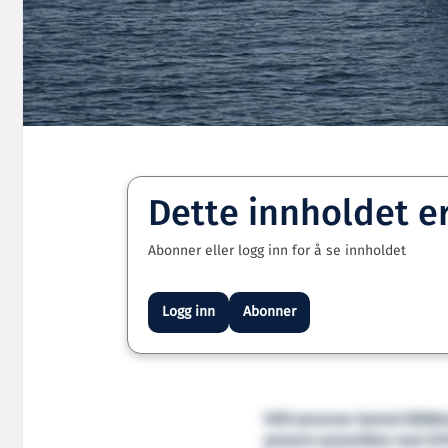
Dette innholdet e
Abonner eller logg inn for å se innholdet
Logg inn
Abonner
9359 personar bestod båtføra
prosent samanlikna med 2019