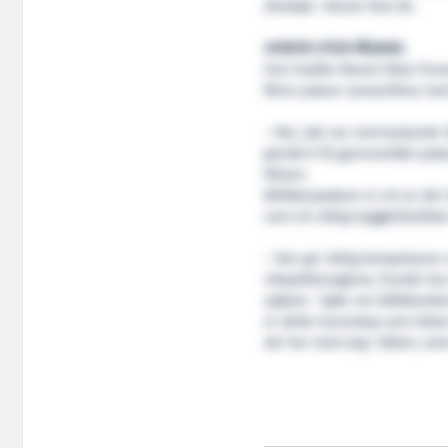
direktør i Norsk Test AS.
UVENTA STOR PÅGANG
Han hadde likevel ikkje forv
fleire prøvar samanlikna med
– Nei, det var overraskande
greidd å få gjennomført prøva
Nilsen.
Båtførarprøven er eit av dei 
som eit viktig tryggleikstiltak
– Den gir viktig kompetanse
vikepliktsreglane, forstår kv
sjøkart. Sjølv om båtførarb
er dette kunnskap som bidrar 
dei har med seg i båten, seie