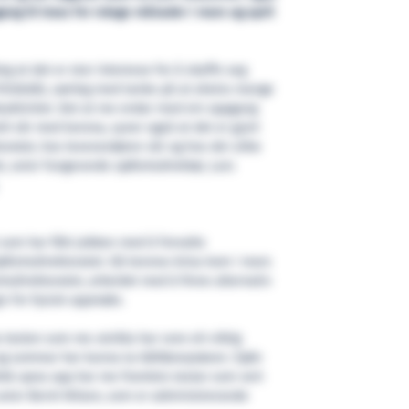
ng til trass for rolege månader i mars og april
leg at det er stor interesse for å skaffe seg
itidsbåt, særleg med tanke på at ekstra mange
idsaktivitet. Det at me endar med ein oppgang
ell vår med korona, syner også at det er gjort
toratet, hos leverandøren vår og hos dei ulike
, seier fungerande sjøfartsdirektør, Lars
 som har fått jobben med å forvalte
øfartsdirektoratet. Då korona-krisa kom i mars
tsdirektoratet, arbeidet med å finne alternativ
e for fysisk oppmøte.
 testen som me utvikla har vore eit viktig
 og sommar har kunna ta båtførarprøven. Sjølv
ekk opna opp har me framleis testar som vert
 seier Bernt Nilsen, som er administrerande