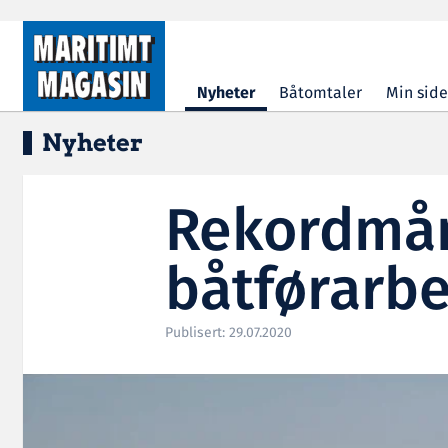
Hopp til hovedinnhold
Nyheter
Båtomtaler
Min side
Nyheter
Rekordmån
båtførarbev
Publisert: 29.07.2020