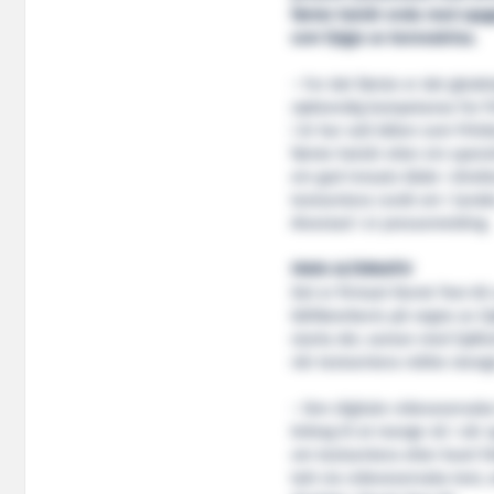
første halvår enda med oppga
som fylgje av koronakrisa.
– For det første er det glede
nødvendig kompetanse for fr
i år har valt båten som frit
første halvår etter ein spesi
ein god innsats både i direk
testsentera rundt om i landet
Alvestad i ei pressemelding.
FANN ALTERNATIV
Det er firmaet Norsk Test AS
båtførarbevis på vegne av Sj
starta dei, saman med Sjøfar
når testsentera måtte stengj
– Den digitale videoovervaka
bidrag til at mange nå i vår
om testsentera etter kvart f
tatt via videoovervaka test,