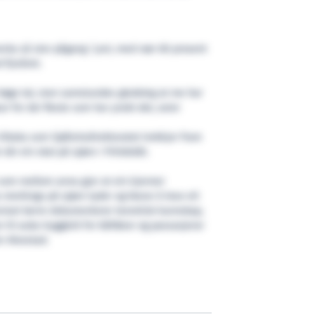
enta så stor pågang i juni, med nær 60 prosent
 fjoråret.
 høge tal, men samstundes gledeleg at me har
r for dei fleste som har ynskt det, seier
tiltaka som Sjøfartsdirektoratet trekkjer fram
 når ein skal på sjøen i fritidsbåt.
 som mellom anna gjer at ein kjenner
a merkinga på sjøen tyder og klarar å lese eit
eviset berre dokumenterer teoretisk kunnskap,
til auka tryggleik for båtførar og passasjerar
r Alvestad.