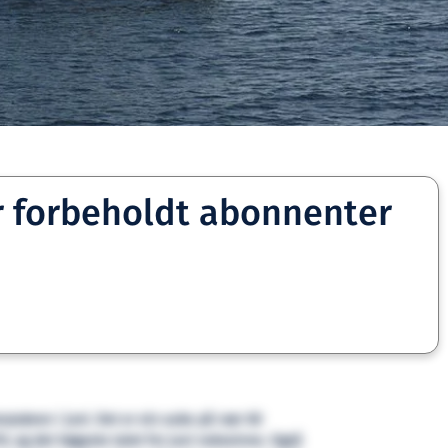
r forbeholdt abonnenter
rprøven i juni. Det er ein auke på nær 60
, og det høgaste talet for juni nokosinne. Også