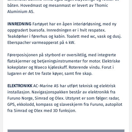
båten. Hovedmast og mesanmast er levert av Thomic
Aluminium AS.
INNREDNING
Fartøyet har en åpen interiørløsning, med ny
oppgradert buesofa. Innredningen er i hvit respatex.
Teakdørker i førerhus og kabin. Toalett med wc, vask og dusj.
Eberspacher varmeapperat på 4 kW.
Førerposisjonen på styrbord er oversiktlig, med integrerte
flatskjermer og betjeningsinstrumenter for motor. Elektriske
kokeplater og Waeco kjøleskuff. Roterende vindu. Forut i
lugaren er det tre faste køyer, samt fire skap.
ELEKTRONIKK
AC-Marine AS har utført teknisk og elektrisk
installasjon. Navigasjonspakken består av elektronikk fra
Furuno Norge, Simrad og Olex. Utstyret er som følger: radar,
GPS, ekkolodd, kompass og slaveskjerm fra Furuno, autopilot
fra Simrad og Olex med 3D funksjon.