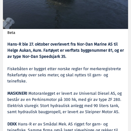
Beta
Hans-R ble 27. oktober overlevert fra Nor-Dan Marine AS til
Helge Aukan, Aure. Fartøyet er verftets byggenummer 81, og er
av type Nor-Dan Speedsjark 35.
Fiskebåten er bygget etter norske regler for merkeregistrerte
fiskefartøy over seks meter, og skal nyttes til garn- og
teinefiske.
MASKINERI
Motoranlegget er levert av Universal Diesel AS, og
består av en Perkinsmotor på 300 hk, med gir av type ZF 280.
Elektrisk sluregir. Stort hydraulisk anlegg med 90 liters tank,
samt hydraulisk baugpropell, er levert av Sleipner Motor AS.
DEKK
Hans-R er av Smådal Mek. AS rigget for garn- og
teinefiske. Samme firma også laget sløyebinge og rekker til