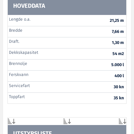
HOVEDDATA
Lengde o.a.
21,25 m
Bredde
7,66 m
Draft.
1,30 m
Dekkskapasitet
54 m2
Brennolje
5.000 l
Ferskvann
400 l
Servicefart
30 kn
Toppfart
35 kn
UTSTYRSLISTE