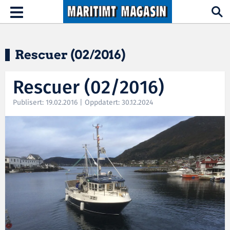
Hopp til hovedinnhold
Toggle
navigation
Rescuer (02/2016)
Rescuer (02/2016)
Publisert: 19.02.2016 | Oppdatert: 30.12.2024