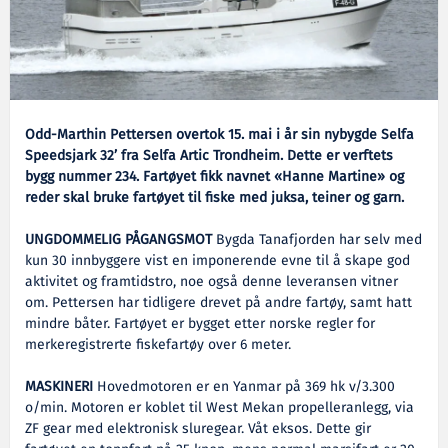
Odd-Marthin Pettersen overtok 15. mai i år sin nybygde Selfa
Speedsjark 32’ fra Selfa Artic Trondheim. Dette er verftets
bygg nummer 234. Fartøyet fikk navnet «Hanne Martine» og
reder skal bruke fartøyet til fiske med juksa, teiner og garn.
UNGDOMMELIG PÅGANGSMOT
Bygda Tanafjorden har selv med
kun 30 innbyggere vist en imponerende evne til å skape god
aktivitet og framtidstro, noe også denne leveransen vitner
om. Pettersen har tidligere drevet på andre fartøy, samt hatt
mindre båter. Fartøyet er bygget etter norske regler for
merkeregistrerte fiskefartøy over 6 meter.
MASKINERI
Hovedmotoren er en Yanmar på 369 hk v/3.300
o/min. Motoren er koblet til West Mekan propelleranlegg, via
ZF gear med elektronisk sluregear. Våt eksos. Dette gir