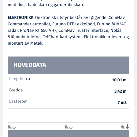
med dusj, badeskap og garderobeskap.
ELEKTRONIKK
Elektronisk utstyr består av følgende: ComNav
Commander autopilot, Furuno DFF1 ekkolodd, Furuno M1834C
radar, ProNav RT 550 VHF, ComNav Truster interface, Nokia
810 mobiltelefon, TelChart kartsystem. Elektronikk er levert og
montert av Metek.
HOVEDDATA
Lengde o.a.
10,01 m
Bredde
3,42 m
Lasterom
7 m3