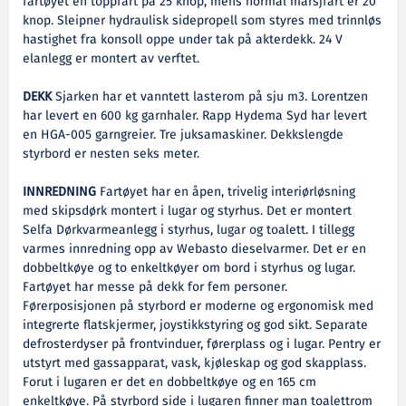
fartøyet en toppfart på 25 knop, mens normal marsjfart er 20
knop. Sleipner hydraulisk sidepropell som styres med trinnløs
hastighet fra konsoll oppe under tak på akterdekk. 24 V
elanlegg er montert av verftet.
DEKK
Sjarken har et vanntett lasterom på sju m3. Lorentzen
har levert en 600 kg garnhaler. Rapp Hydema Syd har levert
en HGA-005 garngreier. Tre juksamaskiner. Dekkslengde
styrbord er nesten seks meter.
INNREDNING
Fartøyet har en åpen, trivelig interiørløsning
med skipsdørk montert i lugar og styrhus. Det er montert
Selfa Dørkvarmeanlegg i styrhus, lugar og toalett. I tillegg
varmes innredning opp av Webasto dieselvarmer. Det er en
dobbeltkøye og to enkeltkøyer om bord i styrhus og lugar.
Fartøyet har messe på dekk for fem personer.
Førerposisjonen på styrbord er moderne og ergonomisk med
integrerte flatskjermer, joystikkstyring og god sikt. Separate
defrosterdyser på frontvinduer, førerplass og i lugar. Pentry er
utstyrt med gassapparat, vask, kjøleskap og god skapplass.
Forut i lugaren er det en dobbeltkøye og en 165 cm
enkeltkøye. På styrbord side i lugaren finner man toalettrom