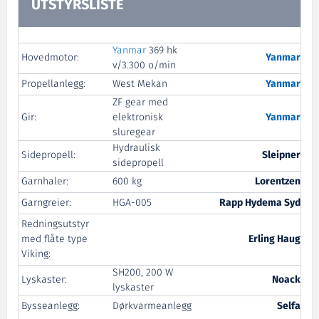
UTSTYRSLISTE
Yanmar
369 hk
Hovedmotor:
Yanmar
v/3.300 o/min
Propellanlegg:
West Mekan
Yanmar
ZF gear med
Gir:
elektronisk
Yanmar
sluregear
Hydraulisk
Sidepropell:
Sleipner
sidepropell
Garnhaler:
600 kg
Lorentzen
Garngreier:
HGA-005
Rapp Hydema Syd
Redningsutstyr
med flåte type
Erling Haug
Viking:
SH200, 200 W
Lyskaster:
Noack
lyskaster
Bysseanlegg:
Dørkvarmeanlegg
Selfa