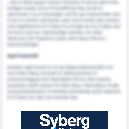
– Det er første gang vi leverer thrustere til denne typen bruk.
Vanligvis brukes de jo til fremdrift på skip, så det er
spennende å se at teknologien vår får nye bruksområder. Det
er bra at maritim næring kan være med å tenke nytt sammen
med oppdretterne for å bidra til at Norge kan for å høste mat
fra havet med nye, bærekraftige metoder, sier Ottar
Ristesund, SVP Propulsion Sales, Rolls-Royce Marine, i
pressemeldingen.
Også brønnbåt
Nordlaks også bestilt en ny og miljøvennlig brønnbåt som
skal frakte laksen levende fra offshorefarmen til
prosessanlegg på land. Brønnbåten får fire LNG-motorer,
propulsjon og DP-system fra Rolls-Royce. Brønnbåten vil øke
transportkapasiteten til Nordlaks betraktelig, og får kapasitet
til å frakte over 600 tonn levende laks.