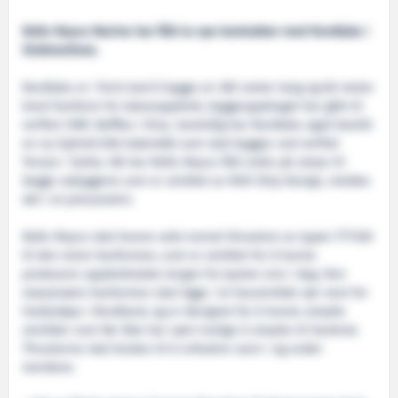
Rolls-Royce Marine har fått to nye kontrakter med Nordlaks i
Stokmarknes.
Nordlaks er i ferd med å bygge en 385 meter lang og 60 meter
bred Havfarm for lakseoppdrett, byggeoppdraget har gått til
verftet CIMC Raffles i Kina. Samtidig har Nordlaks også bestilt
en ny hybrid/LNG brønnbåt som skal bygges ved verftet
Tersan i Tyrkia. Nå har Rolls-Royce fått ordre på utstyr til
begge nybyggene som er utviklet av NSK Ship Design, meldes
det i et presseskriv.
Rolls-Royce skal levere seks tunnel thrustere av typen TT1100
til den store havfarmen, som er utviklet for å kunne
produsere oppdrettslaks lengre fra kysten enn i dag. Den
stasjonære havfarmen skal ligge i et havområde sør-vest for
Hadseløya i Nordland, og er designet for å kunne utnytte
områder som før ikke har vært mulige å utnytte til havbruk.
Thrusterne skal brukes til å sirkulere vann i og under
merdene.