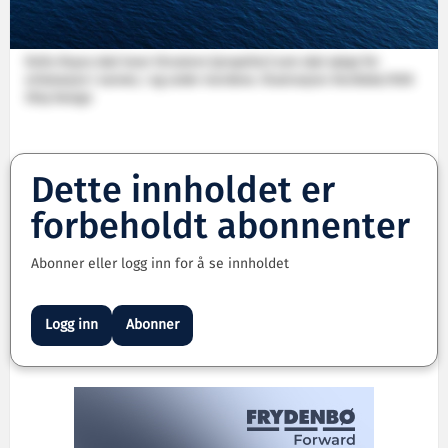
Rolls-Royce skal lever thrustere (propeller) som skal sørge for
sirkulasjon i vannet, i og under merdene. Illustrasjon: Nordlaks/NSK
Ship Design
Dette innholdet er
forbeholdt abonnenter
Abonner eller logg inn for å se innholdet
Logg inn
Abonner