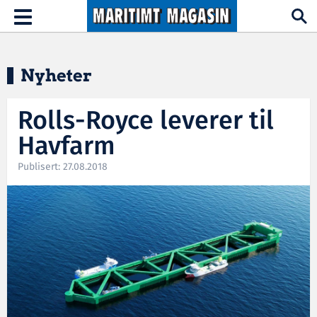
Hopp til hovedinnhold
Toggle
navigation
Nyheter
Rolls-Royce leverer til
Havfarm
Publisert: 27.08.2018