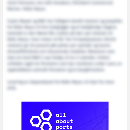
store fremover, sier John Knudsen, President Commercial
Marine i Rolls-Royce.
Fujian Mawei og MAC har tidligere bestilt motorer og propeller
fra Rolls-Royce til fem boligrigger og et boligfartøy. Dagens
kontrakt er den første fler-ordren på den nye motoren til
Rolls-Royce. Hver motor vil får Tier III katalysatorer. B33:45
motoren gir 20 prosent økt ytelse per sylinder og lavere
drivstoffsforbruk enn tilsvarende modeller. Motorene som
skal om bord MAC’s nye fartøy vil ha ni sylindre. Ordren
omfatter også tre thrustere som kan monteres under vann, to
opptrekkbare azimuth thrustere og to baugthrustere.
Levering av skipsutstyret fra Rolls-Royce vil skje fra mars
2016.