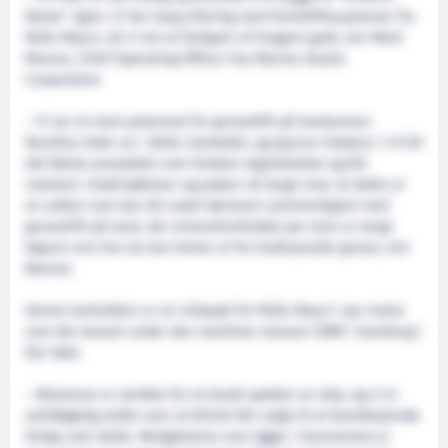
første” igjen. Vi har lang erfaring med fremdriftssystemer fra
Rolls-Royce, så vi vet at fartøyet vil fungere godt, sier Mark
Reeves, Chief Operating Officer hos Marine Assets
Corporation.
– Vi ser et stort potensial for gruvedrift på havbunnen.
Nautilus leder an i dette markedet, og jeg tror Solwara 1 vil bli
det første prosjektet som forlater tegnebrettet og blir
realisert. Undersøkelser og prøver så langt viser at dette er
en sektor som kan bli svært lønnsom sammenlignet med
gruvedrift på land, når mineralinnholdet per tonn er langt
høyere enn hva du kan hente ut fra tradisjonelle gruver, sier
Reeves.
Denne kontrakten er en milepæl for Rolls-Royce' nye motor
som ble lansert under den maritime messen SMM i Hamburg i
fjor høst.
– Motorene er utviklet for et bredt spekter av skip, og vi er
selvfølgelig stolte over at B33:45 blir valgt til et banebrytende
fartøy som dette. Mulighetene som ligger i havrommet er