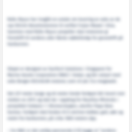
Rolls-Royce har inngått en avtale om levering av seks av de
nye B33:45 dieselmotorene til verftet Fuijan Mawei i Kina.
Sammen med Rolls-Royce-propeller skal motorene gi
fremdrift til verdens aller første støttefartøy for gruvedrift på
havbunnen.
Skipet er designet av SeaTech Solutions i Singapore for
Marine Assets Corporation (MAC) i Dubai, og blir utstyrt med
seks Bergen B33:45L9A motorer, som vil yte 31,4 megawatt.
Det 227 meter lange og 40 meter brede fartøyet blir levert mot
slutten av 2017, og skal da i oppdrag for Nautilus Minerals i
prosjektet Solwara 1 i Bismarcksjøen, utenfor Papa New
Guinea. Fartøyet skal brukes til å utvinne kobber, gull, sølv og
malm fra havbunnen, på cirka 1600 meters dyp.
– For MAC er det veldig spennende å få bygge et ”verdens