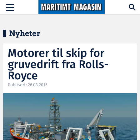
Hopp til hovedinnhold
Toggle
navigation
Nyheter
Motorer til skip for
gruvedrift fra Rolls-
Royce
Publisert: 26.03.2015