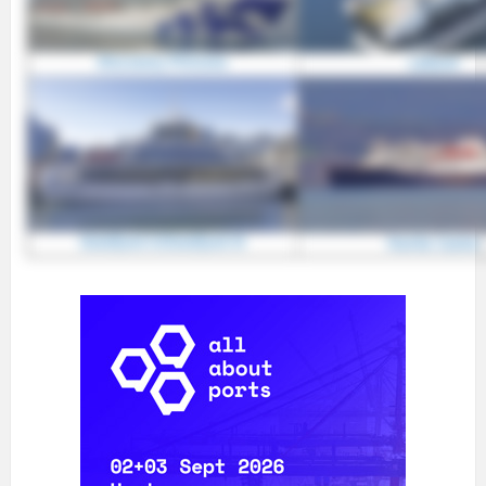
Discovery Princess
Lafjord
Oslofjord II/Oslofjord III
Havila Castor