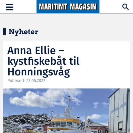
Hopp til hovedinnhold
Toggle
navigation
Nyheter
Anna Ellie –
kystfiskebåt til
Honningsvåg
Publisert: 23.05.2022