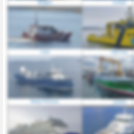
Østgutt
Fromar
Lista
FDA Finn
Ronja Princess
Lauren