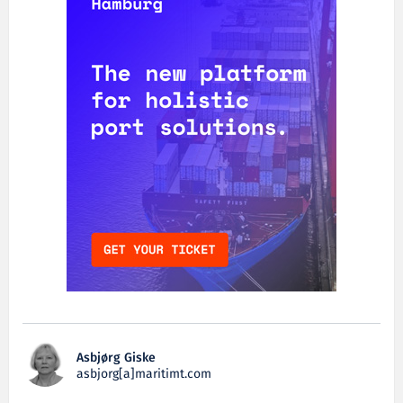
Asbjørg Giske
asbjorg[a]maritimt.com