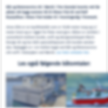
Båt og Motorservice AS i Rørvik i Ytre Namdal leverte rett før
påske sitt bygg nummer 58 til Vikran Fisk AS ved Rolf
Brynjulfsen. Vikran Fisk holder til i Honningsvåg i Finnmark.
Anna Ellie
er en kystfiskebåt som er 10,98 meter lang og 4,7
meter bred og er rigget for fiske med garn. Båten er utviklet i
samarbeid mellom kunde, verft og designselskapet Marin
Design AS og har blitt spesialtilpasset slik kunden ønsker
den. Nybygget er i sin helhet bygd ved Båt og Motorservice
sitt verft i Dalasjøen ved Rørvik.
Les hele omtalen her
.
Les også følgende båtomtaler: