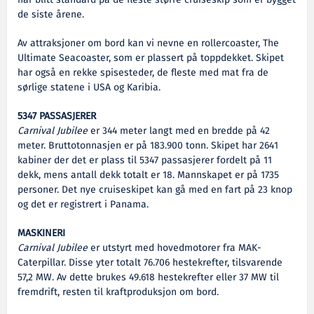
har blitt standard på de fleste større cruiseskip som er bygget
de siste årene.
Av attraksjoner om bord kan vi nevne en rollercoaster, The
Ultimate Seacoaster, som er plassert på toppdekket. Skipet
har også en rekke spisesteder, de fleste med mat fra de
sørlige statene i USA og Karibia.
5347 PASSASJERER
Carnival Jubilee
er 344 meter langt med en bredde på 42
meter. Bruttotonnasjen er på 183.900 tonn. Skipet har 2641
kabiner der det er plass til 5347 passasjerer fordelt på 11
dekk, mens antall dekk totalt er 18. Mannskapet er på 1735
personer. Det nye cruiseskipet kan gå med en fart på 23 knop
og det er registrert i Panama.
MASKINERI
Carnival Jubilee
er utstyrt med hovedmotorer fra MAK-
Caterpillar. Disse yter totalt 76.706 hestekrefter, tilsvarende
57,2 MW. Av dette brukes 49.618 hestekrefter eller 37 MW til
fremdrift, resten til kraftproduksjon om bord.