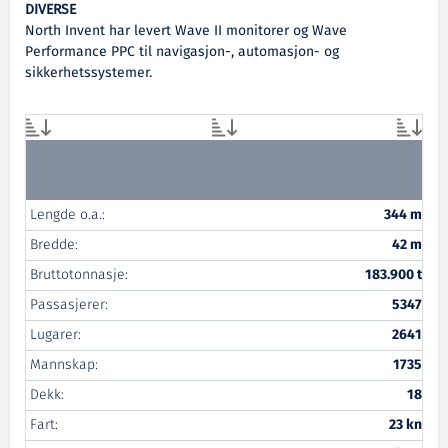
DIVERSE
North Invent har levert Wave II monitorer og Wave
Performance PPC til navigasjon-, automasjon- og
sikkerhetssystemer.
Lengde o.a.:
344 m
Bredde:
42 m
Bruttotonnasje:
183.900 t
Passasjerer:
5347
Lugarer:
2641
Mannskap:
1735
Dekk:
18
Fart:
23 kn