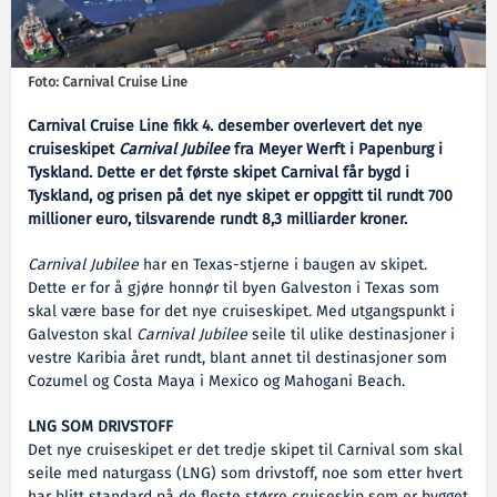
Foto: Carnival Cruise Line
Carnival Cruise Line fikk 4. desember overlevert det nye
cruiseskipet
Carnival Jubilee
fra Meyer Werft i Papenburg i
Tyskland. Dette er det første skipet Carnival får bygd i
Tyskland, og prisen på det nye skipet er oppgitt til rundt 700
millioner euro, tilsvarende rundt 8,3 milliarder kroner.
Carnival Jubilee
har en Texas-stjerne i baugen av skipet.
Dette er for å gjøre honnør til byen Galveston i Texas som
skal være base for det nye cruiseskipet. Med utgangspunkt i
Galveston skal
Carnival Jubilee
seile til ulike destinasjoner i
vestre Karibia året rundt, blant annet til destinasjoner som
Cozumel og Costa Maya i Mexico og Mahogani Beach.
LNG SOM DRIVSTOFF
Det nye cruiseskipet er det tredje skipet til Carnival som skal
seile med naturgass (LNG) som drivstoff, noe som etter hvert