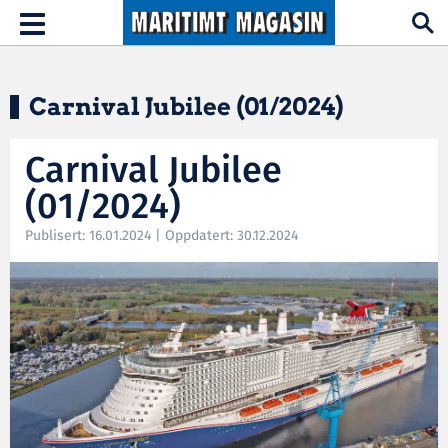
Hopp til hovedinnhold
Toggle
navigation
Carnival Jubilee (01/2024)
Carnival Jubilee
(01/2024)
Publisert: 16.01.2024 | Oppdatert: 30.12.2024