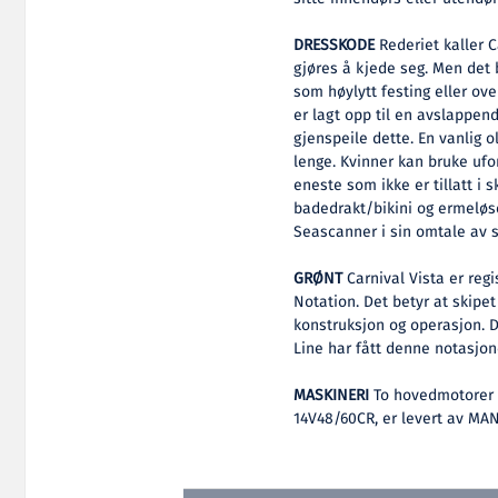
DRESSKODE
Rederiet kaller Ca
gjøres å kjede seg. Men det 
som høylytt festing eller ove
er lagt opp til en avslappe
gjenspeile dette. En vanlig
lenge. Kvinner kan bruke ufor
eneste som ikke er tillatt i 
badedrakt/bikini og ermeløse
Seascanner i sin omtale av s
GRØNT
Carnival Vista er reg
Notation. Det betyr at skipet
konstruksjon og operasjon. De
Line har fått denne notasjon
MASKINERI
To hovedmotorer a
14V48/60CR, er levert av MAN