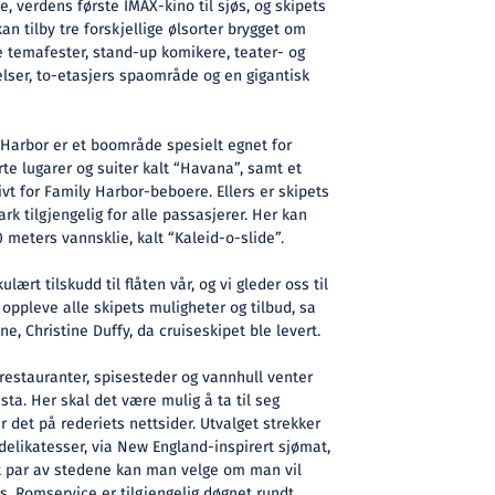
, verdens første IMAX-kino til sjøs, og skipets
an tilby tre forskjellige ølsorter brygget om
ge temafester, stand-up komikere, teater- og
lser, to-etasjers spaområde og en gigantisk
Harbor er et boområde spesielt egnet for
rte lugarer og suiter kalt “Havana”, samt et
vt for Family Harbor-beboere. Ellers er skipets
 tilgjengelig for alle passasjerer. Her kan
 meters vannsklie, kalt “Kaleid-o-slide”.
ulært tilskudd til flåten vår, og vi gleder oss til
å oppleve alle skipets muligheter og tilbud, sa
ne, Christine Duffy, da cruiseskipet ble levert.
stauranter, spisesteder og vannhull venter
ta. Her skal det være mulig å ta til seg
 det på rederiets nettsider. Utvalget strekker
 delikatesser, via New England-inspirert sjømat,
et par av stedene kan man velge om man vil
s. Romservice er tilgjengelig døgnet rundt.