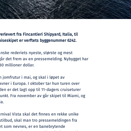
erlevert fra Fincantieri Shipyard, Italia, til
ruiseskipet er verftets byggenummer 6242.
anske rederiets nyeste, største og mest
 går det frem av en pressemelding. Nybygget har
80 millioner dollar.
 jomfrutur i mai, og skal i løpet av
ner i Europa. I oktober tar hun turen over
en er det lagt opp til 11-dagers cruiseturer
kt. Fra november av går skipet til Miami, og
ia.
nival Vista skal det finnes en rekke unike
stilbud, skal man tro pressemeldingen fra
 det som nevnes, er en banebrytende