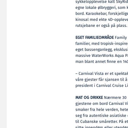
sykkelopplevelse kalt SkyRide
egne lokale ølbryggeri, som k
bord. Karaokebar, forskjelli
kinosal med ekte 4D-oppleve
rutsjebane er også på plass.
EGET FAMILIEOMRÅDE
Family 
familier, med tropisk-inspire
eget bassenganlegg, eksklusi
massive WaterWorks Aqua Park
man blant annet finne en 140
– Carnival Vista er et spektak
våre gjester får sjansen til 
president i Carnival Cruise Li
MAT OG DRIKKE
Nærmere 30 re
gjestene om bord Carnival Vis
smaker fra hele verden, heter
seg fra autentiske asiatiske
til Cubanske småretter. På 
sitte innendørs eller utendør