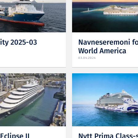
nity 2025-03
Navneseremoni f
World America
03.04.2024
Eclipse II
Nytt Prima Class-s