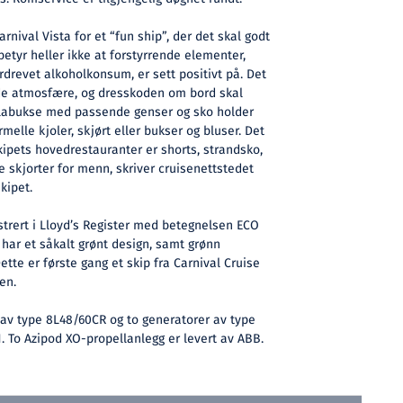
rnival Vista for et “fun ship”, der det skal godt
betyr heller ikke at forstyrrende elementer,
rdrevet alkoholkonsum, er sett positivt på. Det
nde atmosfære, og dresskoden om bord skal
 olabukse med passende genser og sko holder
melle kjoler, skjørt eller bukser og bluser. Det
skipets hovedrestauranter er shorts, strandsko,
 skjorter for menn, skriver cruisenettstedet
kipet.
istrert i Lloyd’s Register med betegnelsen ECO
 har et såkalt grønt design, samt grønn
tte er første gang et skip fra Carnival Cruise
en.
v type 8L48/60CR og to generatorer av type
. To Azipod XO-propellanlegg er levert av ABB.