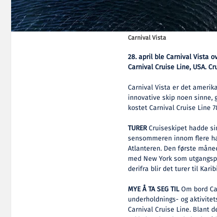
Carnival Vista
28. april ble Carnival Vista ov
Carnival Cruise Line, USA. C
Carnival Vista er det amerik
innovative skip noen sinne,
kostet Carnival Cruise Line 7
TURER
Cruiseskipet hadde sin
sensommeren innom flere hav
Atlanteren. Den første måned
med New York som utgangspun
derifra blir det turer til Karib
MYE Å TA SEG TIL
Om bord Car
underholdnings- og aktivitet
Carnival Cruise Line. Blant