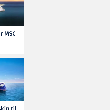
or MSC
kip til