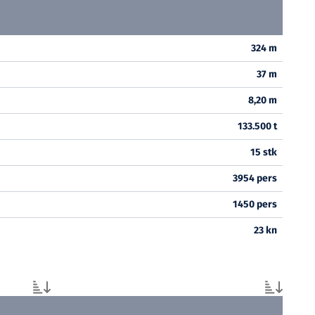
324 m
37 m
8,20 m
133.500 t
15 stk
3954 pers
1450 pers
23 kn