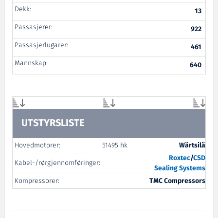
Dekk:
13
Passasjerer:
922
Passasjerlugarer:
461
Mannskap:
640
UTSTYRSLISTE
Hovedmotorer:
51495 hk
Wärtsilä
Roxtec
/
CSD
Kabel-/rørgjennomføringer:
Sealing Systems
Kompressorer:
TMC Compressors