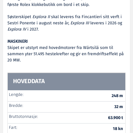
første Rolex klokkebutikk om bord i et skip.
Søsterskipet
Explora II
skal leveres fra Fincantieri sitt verft i
Sestri Ponente i august neste år,
Explora III
leveres i 2026 og
Explora IV
i 2027.
MASKINERI
Skipet er utstyrt med hovedmotorer fra Wärtsilä som til
sammen yter 51.495 hestekrefter og gir en fremdriftseffekt på
20 MW.
HOVEDDATA
Lengde:
248 m
Bredde:
32 m
Bruttotonnasje:
63.900 t
Fart:
18 kn