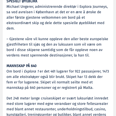
SPESIELT ØYEBLIKK
Michael Ungerer, administrerende direktør i Explora Journeys,
sa ved avreisen i København at det er en ære å ønske de
aller første gjestene velkommen om bord på et
ekstraordinært skip og dele dette spesielle øyeblikket med
dem.
– Gjestene våre vil kunne oppleve den aller beste europeiske
gjestfriheten til sjøs og den av luksusen som vil være om
bord i disse skipene samtidig som de får oppleve noen av
verdens mest spennende destinasjoner, la han til.
MANNSKAP PÅ 640
Om bord i
Explora 1
er det 461 lugarer for 922 passasjerer, 1473
om alle ekstrakøyer også blir brukt. Skipet har 13 dekk der
fem er for lugarene. Skipet vil normalt seilte med et
mannskap på 640 personer og er registrert på Malta.
Det 248 meter lange cruiseskipet er svært luksuriøst innredet
med store lugarer med egne verandaer og store fellesarealer
med blant annet restauranter, underholdningstilbud, casino,
kunstgalleri, treningssenter og butikker, blant annet verdens