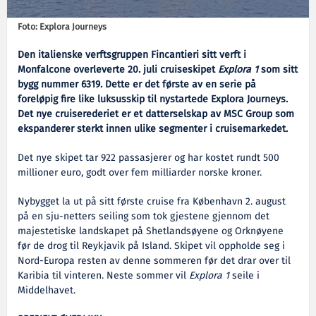
Foto: Explora Journeys
Den italienske verftsgruppen Fincantieri sitt verft i
Monfalcone overleverte 20. juli cruiseskipet
Explora 1
som sitt
bygg nummer 6319. Dette er det første av en serie på
foreløpig fire like luksusskip til nystartede Explora Journeys.
Det nye cruiserederiet er et datterselskap av MSC Group som
ekspanderer sterkt innen ulike segmenter i cruisemarkedet.
Det nye skipet tar 922 passasjerer og har kostet rundt 500
millioner euro, godt over fem milliarder norske kroner.
Nybygget la ut på sitt første cruise fra København 2. august
på en sju-netters seiling som tok gjestene gjennom det
majestetiske landskapet på Shetlandsøyene og Orknøyene
før de drog til Reykjavik på Island. Skipet vil oppholde seg i
Nord-Europa resten av denne sommeren før det drar over til
Karibia til vinteren. Neste sommer vil
Explora 1
seile i
Middelhavet.