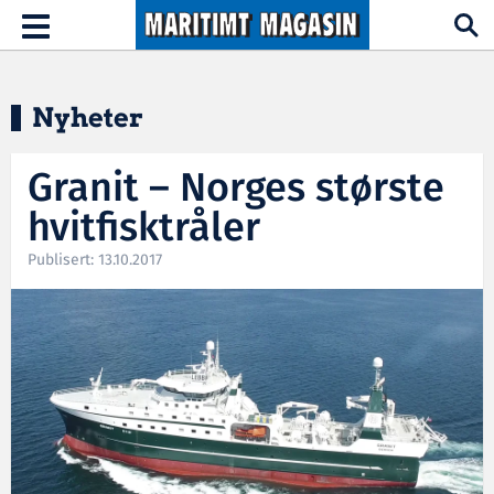
Hopp til hovedinnhold
Toggle
navigation
Nyheter
Granit – Norges største
hvitfisktråler
Publisert: 13.10.2017