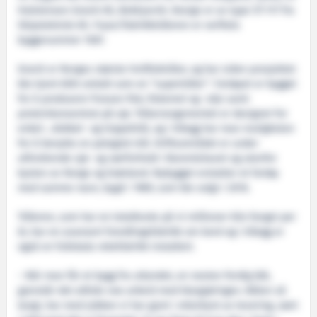
Halstensen Granit AS, Bekkjarvik. Design er av type ST-117 fra
Skipsteknisk AS. Fryse/fabrikktråleren er verftets
byggenummer 1067.
Granit er Norges største hvitfisktråler, og har siden prosjektet
ble kjent blitt omtalt som en “supertråler”. Fartøyet er bygget
for å produsere frossen fisk, fiskemel og -olje samt
proteinkonsentrat på sjø. Trålarrangementet er designet for
enkel-, dobbel- og trippeltrål, og i tillegg har man muligheten
for å benytte en pelagisk trål. Driftsområdet er under
utfordrende sjø- og værforhold i Barentshavet og utenfor
kysten av Norge og Grønland. Nybygget erstatter et fartøy
med samme navn, bygd i 1989, som ble solgt i 2016.
Tråleren, som har en totalkvote på ni millioner kilo fangst per
år, har en avansert foredlingsfabrikk om bord og i tillegg er
også en fullskala rekefabrikk installert.
– Når man får et bygg fra utlandet, en nesten ferdig båt,
gjenstår det alltids noe arbeid med klargjøringen. Båten så
langt, har med jobben vi har gjort i etterkant av levering, vært