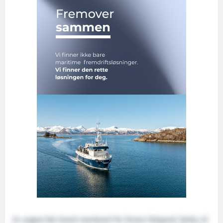
24. august ble Granit overlevert fra Tersan Shipyard, Tyrkia, til