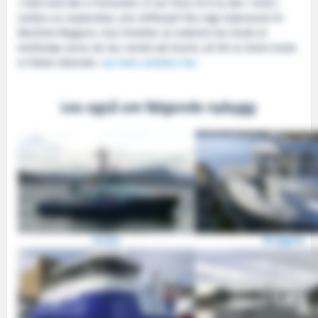
i tråd med det vi forventet. Vi ser frem til å ta den i bruk i
slutten av september, sier driftssjef Ola Inge Grønnevet til
Maritimt Magasin. Han forteller at rederiet har brukt et
leiefartøy mens de har ventet på Granit, så litt av årets kvote
er fisket allerede.
Les hele omtalen her.
Les også om følgende nybygg:
Audax
Berggylta