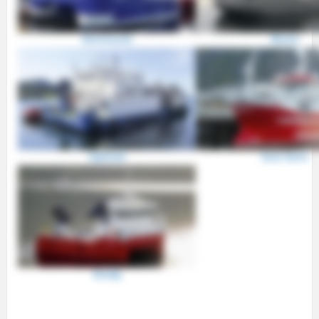
Brennsund
Munin
Optimal
Sara Karin
Storøy