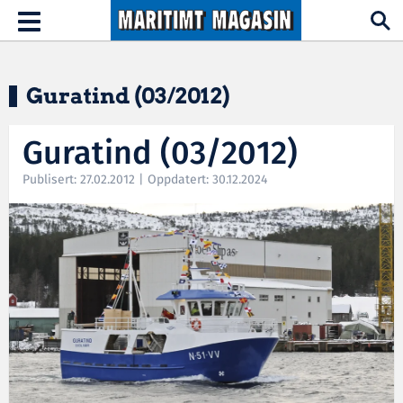
Hopp til hovedinnhold
Toggle
navigation
Guratind (03/2012)
Guratind (03/2012)
Publisert: 27.02.2012 | Oppdatert: 30.12.2024