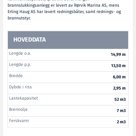
brannslukkingsanlegg er levert av Rørvik Marina AS, mens
Erling Haug AS har levert redningsbåter, samt rednings- og
brannutstyr.
HOVEDDATA
Lengde o.a.
14,99 m
Lengde p.p.
13,50 m
Bredde
6,00 m
Dybde i riss
2,95 m
Lastekapasitet
52 m3
Brennolje
7 m3
Ferskvann
2 m3