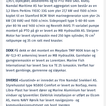
3,95:1, oljekjøler, akselbrems og to PTO med SAEC klutsj.
Namdal Maritime AS har levert aggregatet som består av en
3,3 liters Perkins 1103C-33G som yter 27,7 kW ved 1500 o/min
koplet til en Stamford BCM 184H marinegenerator som yter 24
kW (30 kVA) ved 1500 o/min. Sidepropell type S-60-80 som
yter 80 hk ved 1450 o/min og Rexroth A4VG 71 variabel pumpe
montert på PTO på gir er levert av MB Hydraulikk AS. Sleipner
3
Motor har levert styremaskin med 250 kgm sylinder, 70 cm
rattpumpe og 35 cm ratt med knaster.
DEKK
På dekk er det montert en Meydam TMP 900K kran og 1-
AV-12,5-K1 ankervinsj levert av MB Hydraulikk. Garnhaler og
garngreiemaskin er levert av Lorentzen. Marine Fish
International har levert Sea Ice TE 25 ismaskin. Verftet har
levert garnbinge, garnrenne og sløyekar.
DIVERSE
«Guratind» er innredet av Ytre Namdal Snekkeri AS.
Styrehusstol type NS800 Comfort er levert av NorSap, mens
Libra-Plast har levert dører og Marine Aluminium har levert
vinduer og lysventiler. Elektrisk installasjon er utført av Elcom
AS, mens NAVY Rørvik har levert navigasjons- og
kommunikasjonsutstyret om bord. Inergen