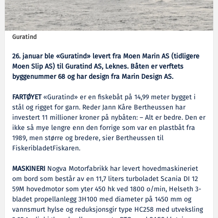
Guratind
26. januar ble «Guratind» levert fra Moen Marin AS (tidligere
Moen Slip AS) til Guratind AS, Leknes. Båten er verftets
byggenummer 68 og har design fra Marin Design AS.
FARTØYET
«Guratind» er en fiskebåt på 14,99 meter bygget i
stål og rigget for garn. Reder Jann Kåre Bertheussen har
investert 11 millioner kroner på nybåten: – Alt er bedre. Den er
ikke så mye lengre enn den forrige som var en plastbåt fra
1989, men større og bredere, sier Bertheussen til
FiskeribladetFiskaren.
MASKINERI
Nogva Motorfabrikk har levert hovedmaskineriet
om bord som består av en 11,7 liters turboladet Scania DI 12
59M hovedmotor som yter 450 hk ved 1800 o/min, Helseth 3-
bladet propellanlegg 3H100 med diameter på 1450 mm og
vannsmurt hylse og reduksjonsgir type HC258 med utveksling