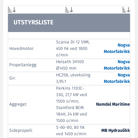
UTSTYRSLISTE
Scania DI 12 59M,
Nogva
Hovedmotor:
450 hk ved 1800
Motorfabrikk
o/min
Helseth 3H100
Nogva
Propellanlegg:
Ø1450 mm
Motorfabrikk
HC258, utveksling
Nogva
Gir:
3,95:1
Motorfabrikk
Perkins 1103C-
33G, 27,7 kW ved
1500 o/min,
Aggregat:
Namdal Maritime
Stamford BCM
184H, 24 kW ved
1500 o/min
S-60-80, 80 hk
Sidepropell:
MB Hydraulikk
ved 1450 o/min