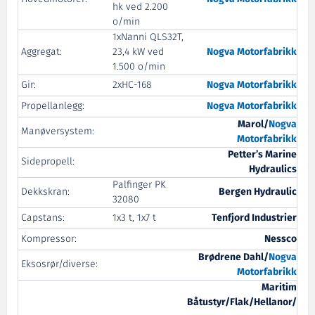
hk ved 2.200
o/min
1xNanni QLS32T,
Aggregat:
23,4 kW ved
Nogva Motorfabrikk
1.500 o/min
Gir:
2xHC-168
Nogva Motorfabrikk
Propellanlegg:
Nogva Motorfabrikk
Marol/
Nogva
Manøversystem:
Motorfabrikk
Petter’s Marine
Sidepropell:
Hydraulics
Palfinger PK
Dekkskran:
Bergen Hydraulic
32080
Capstans:
1x3 t, 1x7 t
Tenfjord Industrier
Kompressor:
Nessco
Brødrene Dahl/
Nogva
Eksosrør/diverse:
Motorfabrikk
Maritim
Båtustyr/Flak/Hellanor/