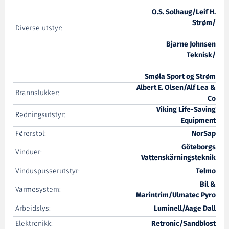
O.S. Solhaug/Leif H.
Strøm/
Diverse utstyr:
Bjarne Johnsen
Teknisk/
Smøla Sport og Strøm
Albert E. Olsen/Alf Lea &
Brannslukker:
Co
Viking Life-Saving
Redningsutstyr:
Equipment
Førerstol:
NorSap
Göteborgs
Vinduer:
Vattenskärningsteknik
Vinduspusserutstyr:
Telmo
Bil &
Varmesystem:
Marintrim/Ulmatec Pyro
Arbeidslys:
Luminell/Aage Dall
Elektronikk:
Retronic/Sandblost