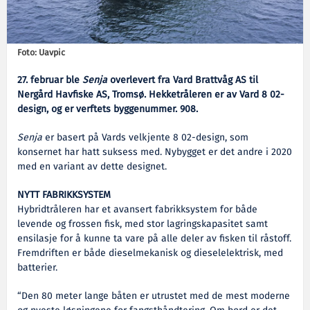
Foto: Uavpic
27. februar ble
Senja
overlevert fra Vard Brattvåg AS til
Nergård Havfiske AS, Tromsø. Hekketråleren er av Vard 8 02-
design, og er verftets byggenummer. 908.
Senja
er basert på Vards velkjente 8 02-design, som
konsernet har hatt suksess med. Nybygget er det andre i 2020
med en variant av dette designet.
NYTT FABRIKKSYSTEM
Hybridtråleren har et avansert fabrikksystem for både
levende og frossen fisk, med stor lagringskapasitet samt
ensilasje for å kunne ta vare på alle deler av fisken til råstoff.
Fremdriften er både dieselmekanisk og dieselelektrisk, med
batterier.
“Den 80 meter lange båten er utrustet med de mest moderne