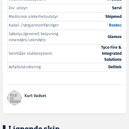
Div. utstyr:
Servi
Medisinsk sikkerhetsutstyr:
Shipmed
Kabel-/rørgjennomføringer:
Roxtec
Søkelys/generell belysning
Glamox
innendørs/utendørs:
Tyco Fire &
Vanntåke slukkesystem:
Integrated
Solutions
Avfallshåndtering:
Delitek
Kurt Vadset
Lignende skip