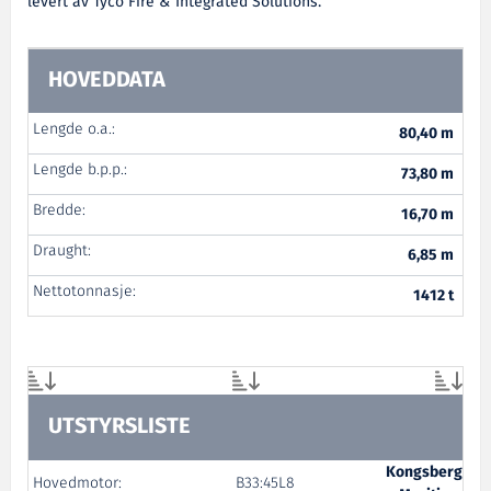
levert av Tyco Fire & Integrated Solutions.
HOVEDDATA
Lengde o.a.:
80,40 m
Lengde b.p.p.:
73,80 m
Bredde:
16,70 m
Draught:
6,85 m
Nettotonnasje:
1412 t
UTSTYRSLISTE
Kongsberg
Hovedmotor:
B33:45L8