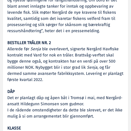
og nyeste løsningene for fangsthåndtering. Om bord er det
blant annet innlagte tanker for inntak og oppbevaring av
levende fisk. Slik møter Nergård de nye kravene til fiskens
kvalitet, samtidig som det ivaretar fiskens velferd fram til
prosessering og slik sørger for skånsom og bærekraftig
ressurshåndtering”, heter det i en pressemelding.
BESTILLER TRÅLER NR. 2
Allerede før
Senja
ble overlevert, signerte Nergård Havfiske
kontrakt med Vard for nok en tråler. Brattvåg-verftet skal
bygge denne også, og kontrakten har en verdi på over 500
millioner NOK. Nybygget blir i stor grad lik
Senja
, og får
dermed samme avanserte fabrikksystem. Levering er planlagt
første kvartal 2022.
DÅP
Det er planlagt dåp og åpen båt i Tromsø i mai, med Nergård-
ansatt Hildegunn Simonsen som gudmor.
I de rådende omstendigheter da dette ble skrevet, er det ikke
mulig å si om arrangementet blir gjennomført.
KLASSE