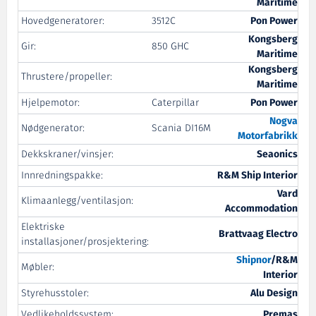
Maritime
Hovedgeneratorer:
3512C
Pon Power
Kongsberg
Gir:
850 GHC
Maritime
Kongsberg
Thrustere/propeller:
Maritime
Hjelpemotor:
Caterpillar
Pon Power
Nogva
Nødgenerator:
Scania DI16M
Motorfabrikk
Dekkskraner/vinsjer:
Seaonics
Innredningspakke:
R&M Ship Interior
Vard
Klimaanlegg/ventilasjon:
Accommodation
Elektriske
Brattvaag Electro
installasjoner/prosjektering:
Shipnor
/R&M
Møbler:
Interior
Styrehusstoler:
Alu Design
Vedlikeholdssystem:
Premas