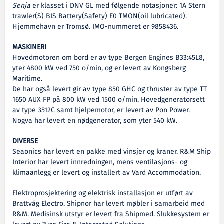
Senja
er klasset i DNV GL med følgende notasjoner: 1A Stern
trawler(S) BIS Battery(Safety) E0 TMON(oil lubricated).
Hjemmehavn er Tromsø. IMO-nummeret er 9858436.
MASKINERI
Hovedmotoren om bord er av type Bergen Engines B33:45L8,
yter 4800 kW ved 750 o/min, og er levert av Kongsberg
Maritime.
De har også levert gir av type 850 GHC og thruster av type TT
1650 AUX FP på 800 kW ved 1500 o/min. Hovedgeneratorsett
av type 3512C samt hjelpemotor, er levert av Pon Power.
Nogva har levert en nødgenerator, som yter 540 kW.
DIVERSE
Seaonics har levert en pakke med vinsjer og kraner. R&M Ship
Interior har levert innredningen, mens ventilasjons- og
klimaanlegg er levert og installert av Vard Accommodation.
Elektroprosjektering og elektrisk installasjon er utført av
Brattvåg Electro. Shipnor har levert møbler i samarbeid med
R&M. Medisinsk utstyr er levert fra Shipmed. Slukkesystem er