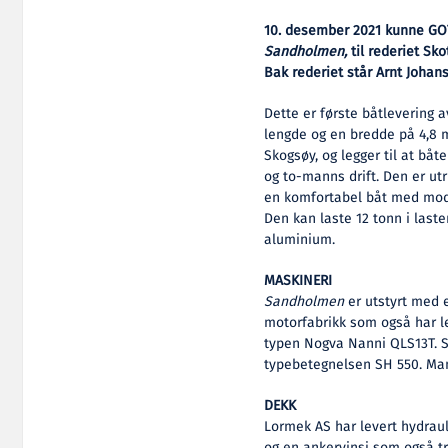
10. desember 2021 kunne GOT
Sandholmen,
til rederiet Sko
Bak rederiet står Arnt Johan
Dette er første båtlevering 
lengde og en bredde på 4,8 m
Skogsøy, og legger til at båt
og to-manns drift. Den er ut
en komfortabel båt med mod
Den kan laste 12 tonn i last
aluminium.
MASKINERI
Sandholmen
er utstyrt med 
motorfabrikk som også har le
typen Nogva Nanni QLS13T. Si
typebetegnelsen SH 550. Ma
DEKK
Lormek AS har levert hydraul