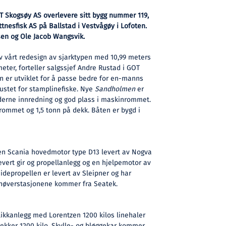
 Skogsøy AS overlevere sitt bygg nummer 119,
ttnesfisk AS på Ballstad i Vestvågøy i Lofoten.
sen og Ole Jacob Wangsvik.
av vårt redesign av sjarktypen med 10,99 meters
eter, forteller salgssjef Andre Rustad i GOT
en er utviklet for å passe bedre for en-manns
rustet for stamplinefiske. Nye
Sandholmen
er
erne innredning og god plass i maskinrommet.
erommet og 1,5 tonn på dekk. Båten er bygd i
en Scania hovedmotor type D13 levert av Nogva
vert gir og propellanlegg og en hjelpemotor av
depropellen er levert av Sleipner og har
nøverstasjonene kommer fra Seatek.
ikkanlegg med Lorentzen 1200 kilos linehaler