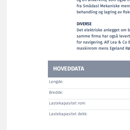
og en ankervinsj som også tr
fra Smådasl Mekaniske mens v
behandling og lagring av fis
DIVERSE
Det elektriske anlegget om bo
samme firma har også levert
for navigering. Alf Lea & Co 
maskinrom mens Egeland Rør 
HOVEDDATA
Lengde:
Bredde:
Lastekapasitet rom:
Lastekapasitet dekk: