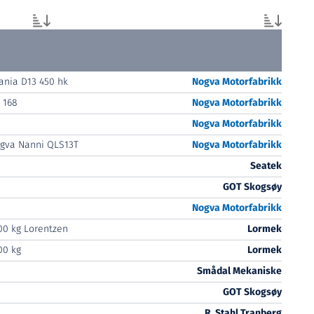
ania D13 450 hk
Nogva Motorfabrikk
 168
Nogva Motorfabrikk
Nogva Motorfabrikk
gva Nanni QLS13T
Nogva Motorfabrikk
Seatek
GOT Skogsøy
Nogva Motorfabrikk
00 kg Lorentzen
Lormek
00 kg
Lormek
Smådal Mekaniske
GOT Skogsøy
R. Stahl Tranberg