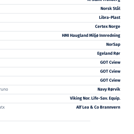
Norsk Stål
Libra-Plast
Certex Norge
HMI Haugland Miljø Innredning
NorSap
Egeland Rør
GOT Cview
GOT Cview
GOT Cview
runo
Navy Rørvik
Viking Nor. Life-Sav. Equip.
atx
Alf Lea & Co Brannvern