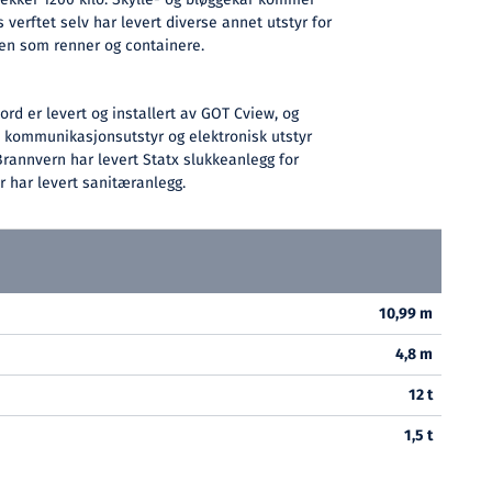
ekker 1200 kilo. Skylle- og bløggekar kommer
erftet selv har levert diverse annet utstyr for
ken som renner og containere.
rd er levert og installert av GOT Cview, og
 kommunikasjonsutstyr og elektronisk utstyr
Brannvern har levert Statx slukkeanlegg for
har levert sanitæranlegg.
10,99 m
4,8 m
12 t
1,5 t