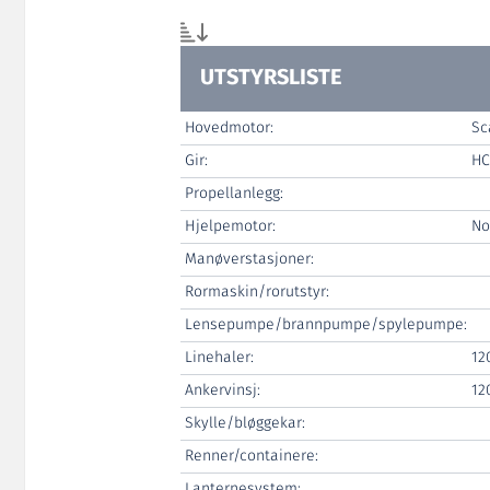
UTSTYRSLISTE
Hovedmotor:
Sc
Gir:
HC
Propellanlegg:
Hjelpemotor:
No
Manøverstasjoner:
Rormaskin/rorutstyr:
Lensepumpe/brannpumpe/spylepumpe:
Linehaler:
12
Ankervinsj:
12
Skylle/bløggekar:
Renner/containere:
Lanternesystem: