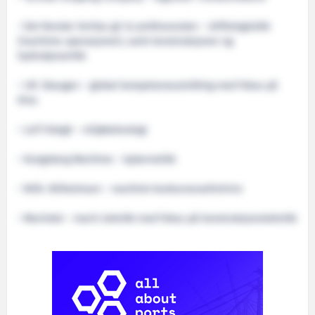
• Det Norske Veritas gir to professorater – driftslogistikk
(maritime operasjoner), samt konstruksjoner og
hydrodynamikk
• I.M. Skaugen – global kompetanseutvikling med fokus på
Kina
• Leif Höegh – miljøteknologi
• Kongsberg Maritime – kybernetikk
• Wilh. Wilhelmsen – maritimt konkurransefortrinn
• Marintek – marin teknikk med fokus på konstruksjonsteknikk