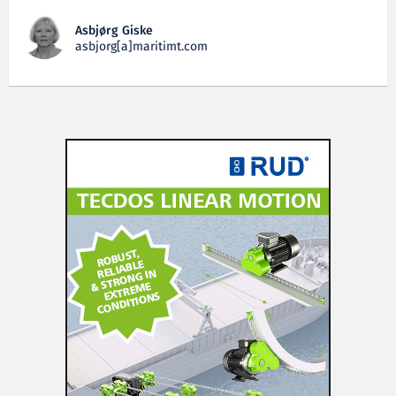
Asbjørg Giske
asbjorg[a]maritimt.com