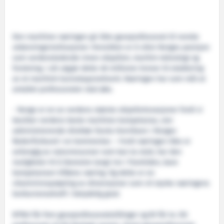
Den maritime næringen gir åtte gaveprofessorat til norske
utdanningsinstitusjoner. Hensikten er å sikre Norges posisjon
som verdensledende innen skipsfart, maritim teknologi og
forskning. I alt utgjør dette 48 millioner kroner til etablering
av et maritimt kunnskapsnettverk. Næringen har som mål at
antallet professorater skal øke.
- Norge er en av verdens største skipsfartsnasjoner fordi vi
besitter verdens beste maritime kompetanse, sier
administrerende direktør Sturla Henriksen i Norges
Rederiforbund i en kommentar. – Fordi næringen ikke er
avhengig av naturressurser som kan ta slutt, har den
muligheter til å blomstre langt inn i framtiden, bare
kompetansen tilføres næring. Og dette er en
vitamininnsprøyting av dimensjoner som vil styrke næringens
konkurransekraft i betydelig grad.
NTNU får fem gaveprofessoratstillinger og BI får to. Ett