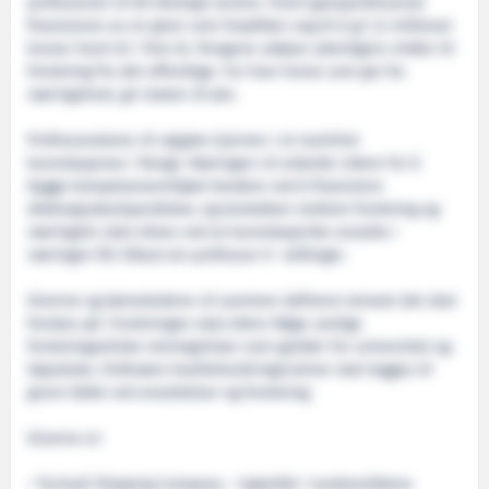
professorat vil bli klarlagt senere. Hvert gaveprofessorat
finansieres av en giver som forplikter seg til å gi 1,2 millioner
kroner hvert år i fem år. Pengene utløser ytterligere midler til
forskning fra det offentlige. For hver krone som gis fra
næringslivet, gir staten 25 øre.
Professoratene vil utgjøre kjernen i et maritimt
kunnskapsnav i Norge. Næringen vil arbeide videre for å
bygge kompetansemiljøet bredere ved å finansiere
doktorgradsstipendiater, og kontakten mellom forskning og
næringsliv skal sikres ved at kunnskapsrike ansatte i
næringen får tilbud om professor II- stillinger.
Giverne og lærestedene vil sammen definere temaet det skal
forskes på. Forskningen skal ellers følge vanlige
forskningsetiske retningslinjer som gjelder for universitet og
høyskoler. Ordinære kvalitetssikringsrutiner skal legges til
grunn både ved ansettelser og forskning.
Giverne er:
• Tschudi Shipping Company – logistikk i nordområdene