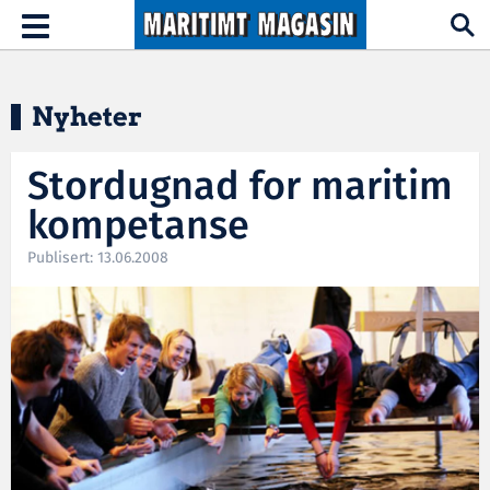
Hopp til hovedinnhold
Toggle
navigation
Nyheter
Stordugnad for maritim
kompetanse
Publisert: 13.06.2008