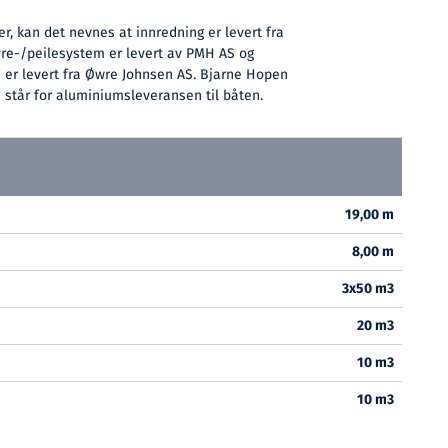
r, kan det nevnes at innredning er levert fra
yre-/peilesystem er levert av PMH AS og
je er levert fra Øwre Johnsen AS. Bjarne Hopen
 står for aluminiumsleveransen til båten.
19,00 m
8,00 m
3x50 m3
20 m3
10 m3
10 m3