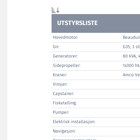
UTSTYRSLISTE
Hovedmotor:
Beauduin
Gir:
G35, 3 s
Generatorer:
80 kVA, 
Sidepropeller:
1x300 hk
Kraner:
Amco Ve
Vinsjer:
Capstaner:
Fisketelling:
Pumper:
Elektrisk installasjon:
Navigasjon: