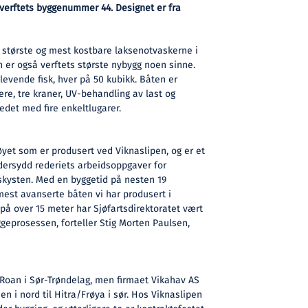
 verftets byggenummer 44. Designet er fra
 største og mest kostbare laksenotvaskerne i
n er også verftets største nybygg noen sinne.
levende fisk, hver på 50 kubikk. Båten er
re, tre kraner, UV-behandling av last og
edet med fire enkeltlugarer.
tøyet som er produsert ved Viknaslipen, og er et
ersydd rederiets arbeidsoppgaver for
skysten. Med en byggetid på nesten 19
est avanserte båten vi har produsert i
å over 15 meter har Sjøfartsdirektoratet vært
ggeprosessen, forteller Stig Morten Paulsen,
oan i Sør-Trøndelag, men firmaet Vikahav AS
 i nord til Hitra/Frøya i sør. Hos Viknaslipen