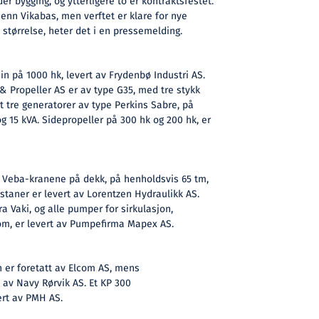
der bygging, og ytterligere to er kontraktsfestet.
 enn Vikabas, men verftet er klare for nye
 størrelse, heter det i en pressemelding.
 på 1000 hk, levert av Frydenbø Industri AS.
& Propeller AS er av type G35, med tre stykk
t tre generatorer av type Perkins Sabre, på
g 15 kVA. Sidepropeller på 300 hk og 200 hk, er
o Veba-kranene på dekk, på henholdsvis 65 tm,
pstaner er levert av Lorentzen Hydraulikk AS.
a Vaki, og alle pumper for sirkulasjon,
rom, er levert av Pumpefirma Mapex AS.
n er foretatt av Elcom AS, mens
t av Navy Rørvik AS. Et KP 300
ert av PMH AS.