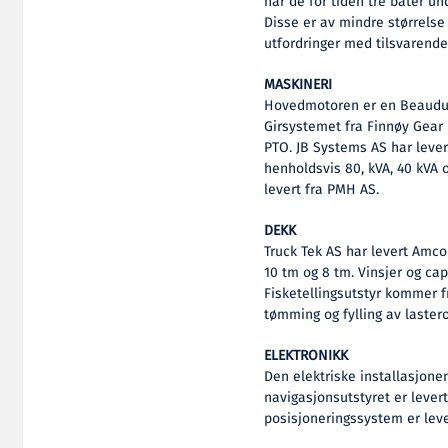
har de for tiden tre båter un
Disse er av mindre størrelse
utfordringer med tilsvarende
MASKINERI
Hovedmotoren er en Beauduin
Girsystemet fra Finnøy Gear 
PTO. JB Systems AS har lever
henholdsvis 80, kVA, 40 kVA o
levert fra PMH AS.
DEKK
Truck Tek AS har levert Amc
10 tm og 8 tm. Vinsjer og ca
Fisketellingsutstyr kommer fr
tømming og fylling av laste
ELEKTRONIKK
Den elektriske installasjone
navigasjonsutstyret er lever
posisjoneringssystem er lev