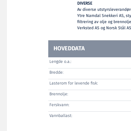
DIVERSE
Av diverse utstyrsleverandøre
Ytre Namdal Snekkeri AS, st
filtrering av olje og brennol
Verksted AS og Norsk Stål AS
HOVEDDATA
Lengde o.a.:
Bredde:
Lasterom for levende fisk:
Brennolje:
Ferskvann:
Vannballast: