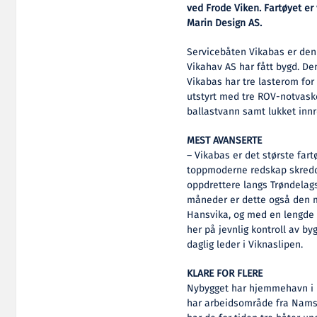
ved Frode Viken. Fartøyet er
Marin Design AS.
Servicebåten Vikabas er den
Vikahav AS har fått bygd. De
Vikabas har tre lasterom for 
utstyrt med tre ROV-notvaske
ballastvann samt lukket innr
MEST AVANSERTE
– Vikabas er det største far
toppmoderne redskap skredd
oppdrettere langs Trøndelag
måneder er dette også den m
Hansvika, og med en lengde p
her på jevnlig kontroll av by
daglig leder i Viknaslipen.
KLARE FOR FLERE
Nybygget har hjemmehavn i R
har arbeidsområde fra Namsen