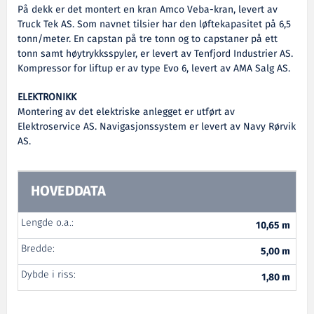
På dekk er det montert en kran Amco Veba-kran, levert av
Truck Tek AS. Som navnet tilsier har den løftekapasitet på 6,5
tonn/meter. En capstan på tre tonn og to capstaner på ett
tonn samt høytrykksspyler, er levert av Tenfjord Industrier AS.
Kompressor for liftup er av type Evo 6, levert av AMA Salg AS.
ELEKTRONIKK
Montering av det elektriske anlegget er utført av
Elektroservice AS. Navigasjonssystem er levert av Navy Rørvik
AS.
HOVEDDATA
Lengde o.a.:
10,65 m
Bredde:
5,00 m
Dybde i riss:
1,80 m