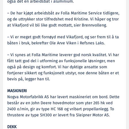
også det en arbeidsbåt i aluminium.
– De har kjøpt arbeidsbåt av Folla Maritime Service tidligere,
og de uttrykker stor tilfredshet med Kristine. Vi håper og tror
at Vikafjord vil bli like godt mottatt, sier Brennvolleng.
– Vi er meget godt fornøyd med Vikafjord, og ser frem til å ta
båten i bruk, bekrefter Ole Arve Viken i Refsnes Laks.
– Vi synes at Folla Maritime leverer god norsk kvalitet. Vi har
fått tatt god del i utforming av funksjonelle løsninger, men
også på design og komfort. Vi har dyktige ansatte som
fortjener sikkert og funksjonelt utstyr, noe denne båten er et
bevis på, legger han til.
MASKINERI
Nogva Motorfabrikk AS har levert maskineriet om bord. Dette
består av en John Deere hovedmotor som yter 265 hk ved
2400 o/min, gir av type HC 168 og vribart propellanlegg. To
thrustere av type SH300 er levert fra Sleipner Motor AS.
DEKK