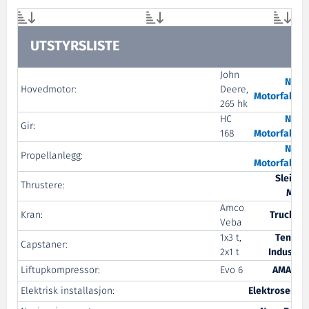
UTSTYRSLISTE
John
Nogv
Hovedmotor:
Deere,
Motorfabrik
265 hk
HC
Nogv
Gir:
168
Motorfabrik
Nogv
Propellanlegg:
Motorfabrik
Sleipne
Thrustere:
Moto
Amco
Kran:
Truck Te
Veba
1x3 t,
Tenfjor
Capstaner:
2x1 t
Industrie
Liftupkompressor:
Evo 6
AMA Sal
Elektrisk installasjon:
Elektroservic