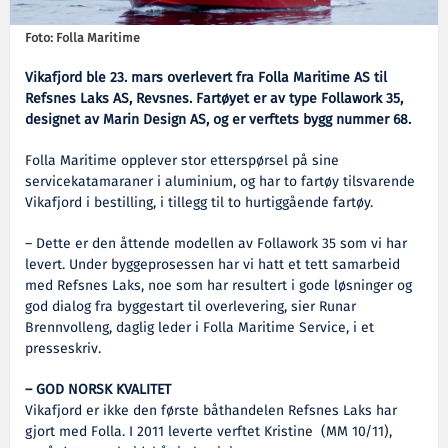
Foto: Folla Maritime
Vikafjord ble 23. mars overlevert fra Folla Maritime AS til
Refsnes Laks AS, Revsnes. Fartøyet er av type Follawork 35,
designet av Marin Design AS, og er verftets bygg nummer 68.
Folla Maritime opplever stor etterspørsel på sine
servicekatamaraner i aluminium, og har to fartøy tilsvarende
Vikafjord i bestilling, i tillegg til to hurtiggående fartøy.
– Dette er den åttende modellen av Follawork 35 som vi har
levert. Under byggeprosessen har vi hatt et tett samarbeid
med Refsnes Laks, noe som har resultert i gode løsninger og
god dialog fra byggestart til overlevering, sier Runar
Brennvolleng, daglig leder i Folla Maritime Service, i et
presseskriv.
– GOD NORSK KVALITET
Vikafjord er ikke den første båthandelen Refsnes Laks har
gjort med Folla. I 2011 leverte verftet Kristine (MM 10/11),