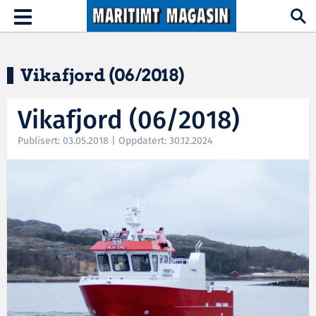
Hopp til hovedinnhold
Toggle
navigation
Vikafjord (06/2018)
Vikafjord (06/2018)
Publisert: 03.05.2018 | Oppdatert: 30.12.2024