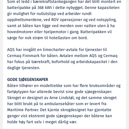
Som et ledd i bærekraftstankegangen har det blitt montert en
batteripakke på 368 kWt i dette nybygget. Denne kapasiteten
gir mulighet for nullutslipp ved arbeider rundt
oppdrettsmerdene, ved ROV operasjoner og ved notspyling,
samt at båten kan ligge ved merden over natten uten å ha
hovedmotorer eller hjelpemotor i gang. Batteripakken vil
sørge for nok strøm til hotellasten om bord.
AQS har inngått en timecharter-avtale for tjenester til
Cermaq Finnmark for båten. Avtalen mellom AQS og Cermaq
har fokus på bærekraft, boforhold og arbeidskapasitet i den
daglige tjenesten.
GODE SJØEGENSKAPER
Båten tilhører en modellrekke som har flere bruksområder og
fartøytypen har allerede bevist sine gode sjøegenskaper.
Skroget er designet av Arne Lindstøl, og det samme skroget
har blitt brukt på to ambulansebåter som er levert fra
Maritime Partner. Det kjente skrogdesignet har gjentatte
ganger vist ekstremt gode sjøegenskaper der båtene kan
holde høy fart selv i meget dårlig vær.