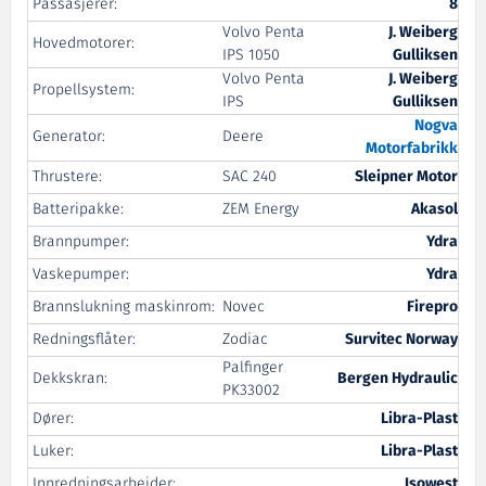
Passasjerer:
8
Volvo Penta
J. Weiberg
Hovedmotorer:
IPS 1050
Gulliksen
Volvo Penta
J. Weiberg
Propellsystem:
IPS
Gulliksen
Nogva
Generator:
Deere
Motorfabrikk
Thrustere:
SAC 240
Sleipner Motor
Batteripakke:
ZEM Energy
Akasol
Brannpumper:
Ydra
Vaskepumper:
Ydra
Brannslukning maskinrom:
Novec
Firepro
Redningsflåter:
Zodiac
Survitec Norway
Palfinger
Dekkskran:
Bergen Hydraulic
PK33002
Dører:
Libra-Plast
Luker:
Libra-Plast
Innredningsarbeider:
Isowest