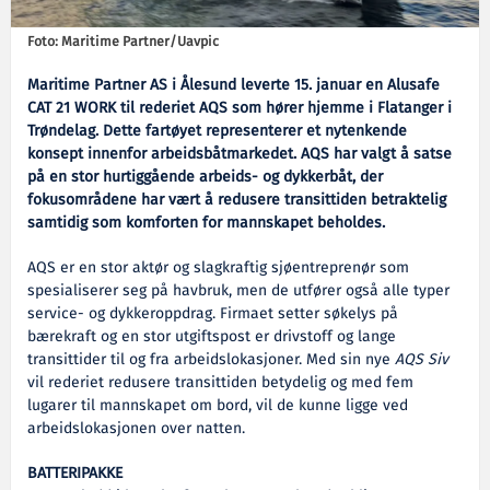
Foto: Maritime Partner/Uavpic
Maritime Partner AS i Ålesund leverte 15. januar en Alusafe
CAT 21 WORK til rederiet AQS som hører hjemme i Flatanger i
Trøndelag. Dette fartøyet representerer et nytenkende
konsept innenfor arbeidsbåtmarkedet. AQS har valgt å satse
på en stor hurtiggående arbeids- og dykkerbåt, der
fokusområdene har vært å redusere transittiden betraktelig
samtidig som komforten for mannskapet beholdes.
AQS er en stor aktør og slagkraftig sjøentreprenør som
spesialiserer seg på havbruk, men de utfører også alle typer
service- og dykkeroppdrag. Firmaet setter søkelys på
bærekraft og en stor utgiftspost er drivstoff og lange
transittider til og fra arbeidslokasjoner. Med sin nye
AQS Siv
vil rederiet redusere transittiden betydelig og med fem
lugarer til mannskapet om bord, vil de kunne ligge ved
arbeidslokasjonen over natten.
BATTERIPAKKE