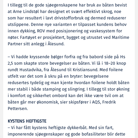
I tillegg til de gode sjøegenskapene har bruk av båten bevist
at Arne Lindstøl har designet et svært effektivt skrog, noe
som har resultert i lavt drivstofforbruk og dermed reduserer
utslippene. Denne nye varianten er tilpasset kundens behov
innen dykking, ROV med posisjonering og vaskesystem for
nøter. Fartøyet er prosjektert, bygget og utrustet ved Maritime
Partner sitt anlegg i Ålesund.
– Vi hadde kryssende bølger forfra og fra babord side på Hs
2,5 som skapte store bevegelser av båten. Vi lå i 18–20 knop
rundt Hustadvika, fra Ålesund til Kristiansund. Med foilene
utfelt var det som å skru på en bryter: bevegelsene
redusertes tydelig og man kjente hvordan foilene holdt båten
mer stabil i både stamping og slingring. I tillegg til stor økning
i komfort og sikkerhet ombord kan det ikke være tvil om at
båten går mer økonomisk, sier skipsfører i AQS, Fredrik
Pettersen.
KYSTENS HEFTIGSTE
– Vi har fått kystens heftigste dykkerbåt. Med sin fart,
imponerende sjøegenskaper og gode bofasiliteter blir dette