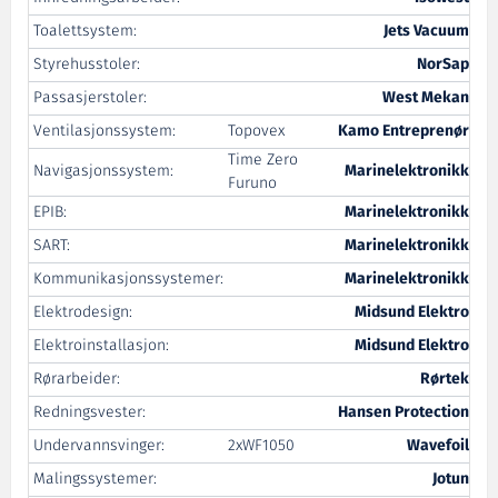
Toalettsystem:
Jets Vacuum
Styrehusstoler:
NorSap
Passasjerstoler:
West Mekan
Ventilasjonssystem:
Topovex
Kamo Entreprenør
Time Zero
Navigasjonssystem:
Marinelektronikk
Furuno
EPIB:
Marinelektronikk
SART:
Marinelektronikk
Kommunikasjonssystemer:
Marinelektronikk
Elektrodesign:
Midsund Elektro
Elektroinstallasjon:
Midsund Elektro
Rørarbeider:
Rørtek
Redningsvester:
Hansen Protection
Undervannsvinger:
2xWF1050
Wavefoil
Malingssystemer:
Jotun