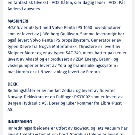
en fantastisk tilvekst i AQS flåten, sier daglig leder i AQS, Pål
Anders Lauvsnes.
MASKINERI
AQS Siv
er utstyrt med Volvo Penta IPS 1050 hovedmotorer
som er levert av J. Weiberg Gulliksen. Samme leverandør har
også levert Volvo Penta IPS propellsystem. Generator er av
typen Deere fra Nogva Motorfabrikk. Thrustere er levert av
Sleipner Motor og er av typen SAC 240, mens batteripakken er
levert av Akasol og er produsert av ZEM Energy. Brann- og
vaskepumper er levert av Ydra og brannslukkingssystem i
maskinrom er et Novec-anlegg levert av Firepro.
DEKK
Redningsflåter er av merket Zodiac og levert av Survitec
Norway. Dekkskran er en Palfinger PK33002 som er levert av
Bergen Hydraulic AS. Dører og luker kommer fra Libra-Plast
AS.
INNREDNING
Innredningsarbeidene er utført av Isowest, og Jets Vacuum har
levert toalettsystemet om bord. Styrehusstolene er levert av