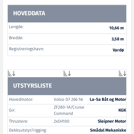
HOVEDDATA
Lengde:
10,66 m
Bredde:
3,58 m
Registreringshavn:
Vardø
UTSTYRSLISTE
Hovedmotor:
Volvo D7 266 hk
La-Sa Båt og Motor
ZF280-1A/Cruise
Gir:
KGK
Command
Thrustere:
2xSH100
Sleipner Motor
Dekksutstyr/rigging:
Smådal Mekaniske