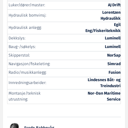
Luker/dører/master:
AJ Drift
Lorentzen
Hydraulisk bomvinsj:
Hydraulikk
Egil
Hydraulisk anlegg:
Eng/Fiskeriteknikk
Dekkslys:
Luminell
Baug-/søkelys:
Luminell
Skipperstol:
NorSap
Navigasjon/fiskeleting:
Simrad
Radio/musikkanlegg:
Fusion
Lindesnes Båt- og
Innredningsarbeider:
Treindustri
Montasje/teknisk
Nor-Dan Maritime
utrustning:
Service