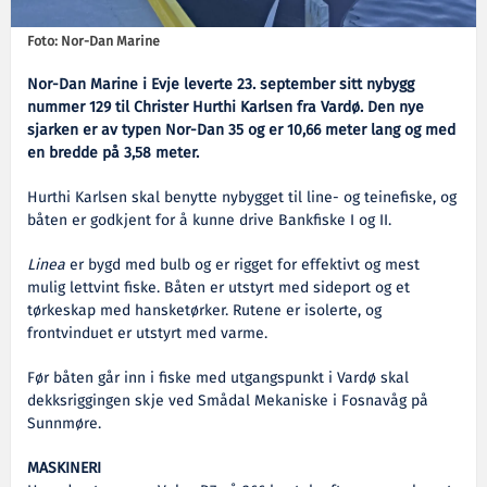
Foto: Nor-Dan Marine
Nor-Dan Marine i Evje leverte 23. september sitt nybygg
nummer 129 til Christer Hurthi Karlsen fra Vardø. Den nye
sjarken er av typen Nor-Dan 35 og er 10,66 meter lang og med
en bredde på 3,58 meter.
Hurthi Karlsen skal benytte nybygget til line- og teinefiske, og
båten er godkjent for å kunne drive Bankfiske I og II.
Linea
er bygd med bulb og er rigget for effektivt og mest
mulig lettvint fiske. Båten er utstyrt med sideport og et
tørkeskap med hansketørker. Rutene er isolerte, og
frontvinduet er utstyrt med varme.
Før båten går inn i fiske med utgangspunkt i Vardø skal
dekksriggingen skje ved Smådal Mekaniske i Fosnavåg på
Sunnmøre.
MASKINERI