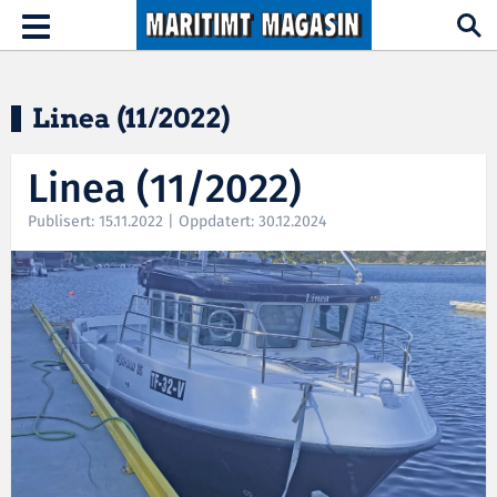
Hopp til hovedinnhold
Toggle
navigation
Linea (11/2022)
Linea (11/2022)
Publisert: 15.11.2022 | Oppdatert: 30.12.2024