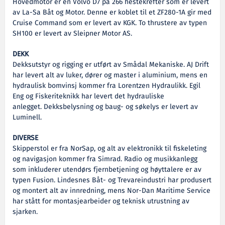
Hovedmotor er en Volvo D7 på 266 hestekrefter som er levert
av La-Sa Båt og Motor. Denne er koblet til et ZF280-1A gir med
Cruise Command som er levert av KGK. To thrustere av typen
SH100 er levert av Sleipner Motor AS.
DEKK
Dekksutstyr og rigging er utført av Smådal Mekaniske. AJ Drift
har levert alt av luker, dører og master i aluminium, mens en
hydraulisk bomvinsj kommer fra Lorentzen Hydraulikk. Egil
Eng og Fiskeriteknikk har levert det hydrauliske
anlegget. Dekksbelysning og baug- og søkelys er levert av
Luminell.
DIVERSE
Skipperstol er fra NorSap, og alt av elektronikk til fiskeleting
og navigasjon kommer fra Simrad. Radio og musikkanlegg
som inkluderer utendørs fjernbetjening og høyttalere er av
typen Fusion. Lindesnes Båt- og Trevareindustri har produsert
og montert alt av innredning, mens Nor-Dan Maritime Service
har stått for montasjearbeider og teknisk utrustning av
sjarken.