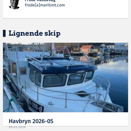
Frode Rabbevåg
frode[a]maritimt.com
Lignende skip
Havbryn 2026-05
08.05.2026