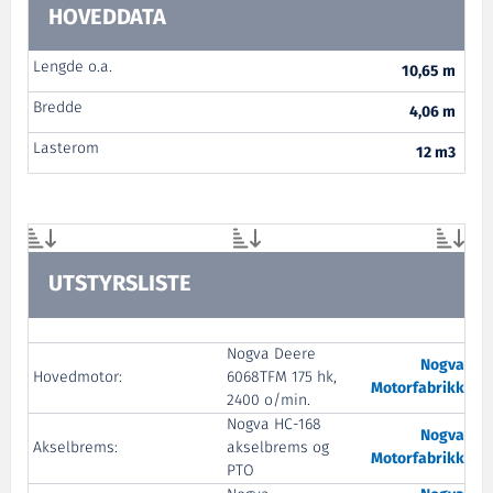
HOVEDDATA
Lengde o.a.
10,65 m
Bredde
4,06 m
Lasterom
12 m3
UTSTYRSLISTE
Nogva Deere
Nogva
Hovedmotor:
6068TFM 175 hk,
Motorfabrikk
2400 o/min.
Nogva HC-168
Nogva
Akselbrems:
akselbrems og
Motorfabrikk
PTO