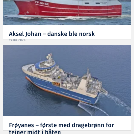
Aksel Johan – danske ble norsk
19.08.2024
Frøyanes – første med dragebrønn for
teiner midt i båten