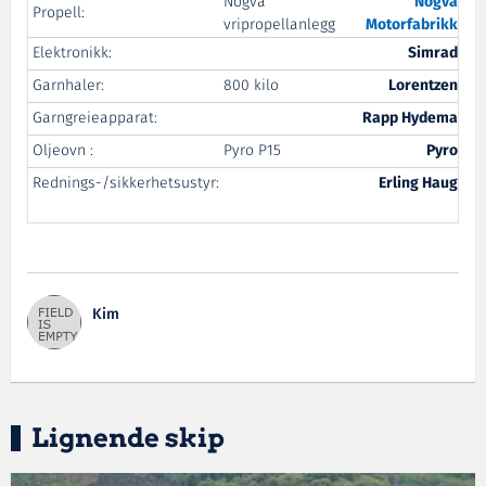
Nogva
Nogva
Propell:
vripropellanlegg
Motorfabrikk
Elektronikk:
Simrad
Garnhaler:
800 kilo
Lorentzen
Garngreieapparat:
Rapp Hydema
Oljeovn :
Pyro P15
Pyro
Rednings-/sikkerhetsustyr:
Erling Haug
Kim
Lignende skip