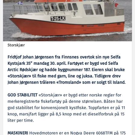
Storskjær
Fridtjof Johan Jørgensen fra Finnsnes overtok sin nye Selfa
Kystsjark 35” mandag 30. april. Fartøyet er bygd ved Selfa
Arctic Rødskjær og hadde byggnummer 187. Eieren skal bruke
«Storskjær» til fiske med garn, line og juksa. Tidligere drev
Johan Jørgensen tråleren «Tromsland» som er solgt til Island.
GOD STABILITET
«Storskjær» er bygd etter norske regler for
merkeregistrerte fiskefartøy på denne størrelsen. Båten har
god stabilitet for konvensjonelt kystfiske. Toppfarten er på 11
knop, marsjfart ligger på 8,5 knop med et dieselforbruk på 15
liter per time.
MASKINERI
Hovedmotoren er en Nogva Deere 6068TFM på 175