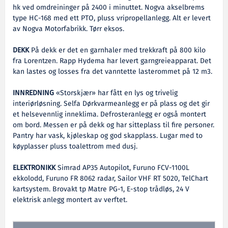
hk ved omdreininger på 2400 i minuttet. Nogva akselbrems
type HC-168 med ett PTO, pluss vripropellanlegg. Alt er levert
av Nogva Motorfabrikk. Tørr eksos.
DEKK
På dekk er det en garnhaler med trekkraft på 800 kilo
fra Lorentzen. Rapp Hydema har levert garngreieapparat. Det
kan lastes og losses fra det vanntette lasterommet på 12 m3.
INNREDNING
«Storskjær» har fått en lys og trivelig
interiørløsning. Selfa Dørkvarmeanlegg er på plass og det gir
et helsevennlig inneklima. Defrosteranlegg er også montert
om bord. Messen er på dekk og har sitteplass til fire personer.
Pantry har vask, kjøleskap og god skapplass. Lugar med to
køyplasser pluss toalettrom med dusj.
ELEKTRONIKK
Simrad AP35 Autopilot, Furuno FCV-1100L
ekkolodd, Furuno FR 8062 radar, Sailor VHF RT 5020, TelChart
kartsystem. Brovakt tp Matre PG-1, E-stop trådløs, 24 V
elektrisk anlegg montert av verftet.