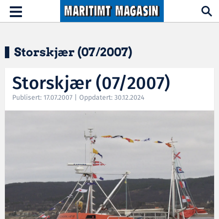
Hopp til hovedinnhold
Toggle
navigation
Storskjær (07/2007)
Storskjær (07/2007)
Publisert: 17.07.2007 | Oppdatert: 30.12.2024