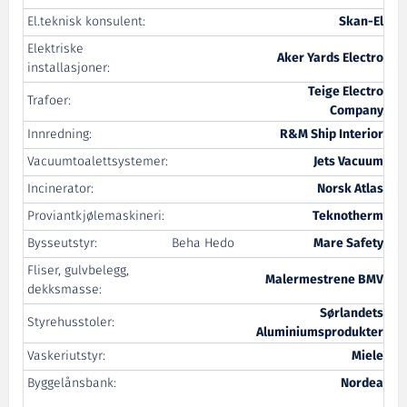
El.teknisk konsulent:
Skan-El
Elektriske
Aker Yards Electro
installasjoner:
Teige Electro
Trafoer:
Company
Innredning:
R&M Ship Interior
Vacuumtoalettsystemer:
Jets Vacuum
Incinerator:
Norsk Atlas
Proviantkjølemaskineri:
Teknotherm
Bysseutstyr:
Beha Hedo
Mare Safety
Fliser, gulvbelegg,
Malermestrene BMV
dekksmasse:
Sørlandets
Styrehusstoler:
Aluminiumsprodukter
Vaskeriutstyr:
Miele
Byggelånsbank:
Nordea