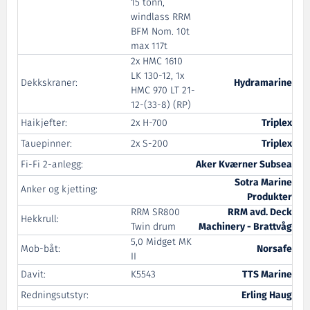
15 tonn,
windlass RRM
BFM Nom. 10t
max 117t
2x HMC 1610
LK 130-12, 1x
Dekkskraner:
Hydramarine
HMC 970 LT 21-
12-(33-8) (RP)
Haikjefter:
2x H-700
Triplex
Tauepinner:
2x S-200
Triplex
Fi-Fi 2-anlegg:
Aker Kværner Subsea
Sotra Marine
Anker og kjetting:
Produkter
RRM SR800
RRM avd. Deck
Hekkrull:
Twin drum
Machinery - Brattvåg
5,0 Midget MK
Mob-båt:
Norsafe
II
Davit:
K5543
TTS Marine
Redningsutstyr:
Erling Haug