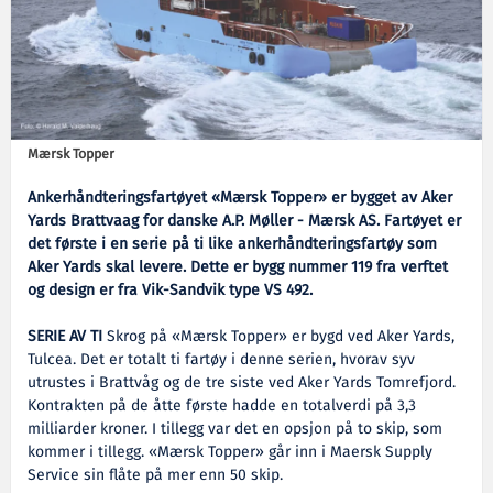
Mærsk Topper
Ankerhåndteringsfartøyet «Mærsk Topper» er bygget av Aker
Yards Brattvaag for danske A.P. Møller - Mærsk AS. Fartøyet er
det første i en serie på ti like ankerhåndteringsfartøy som
Aker Yards skal levere. Dette er bygg nummer 119 fra verftet
og design er fra Vik-Sandvik type VS 492.
SERIE AV TI
Skrog på «Mærsk Topper» er bygd ved Aker Yards,
Tulcea. Det er totalt ti fartøy i denne serien, hvorav syv
utrustes i Brattvåg og de tre siste ved Aker Yards Tomrefjord.
Kontrakten på de åtte første hadde en totalverdi på 3,3
milliarder kroner. I tillegg var det en opsjon på to skip, som
kommer i tillegg. «Mærsk Topper» går inn i Maersk Supply
Service sin flåte på mer enn 50 skip.