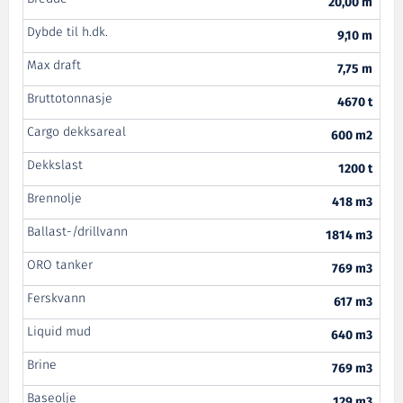
20,00 m
Dybde til h.dk.
9,10 m
Max draft
7,75 m
Bruttotonnasje
4670 t
Cargo dekksareal
600 m2
Dekkslast
1200 t
Brennolje
418 m3
Ballast-/drillvann
1814 m3
ORO tanker
769 m3
Ferskvann
617 m3
Liquid mud
640 m3
Brine
769 m3
Baseolje
129 m3