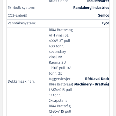
Atlas Copco
Industrivarer
Tørrbulk system:
Randaberg Industries
CO2-anlegg:
Semco
Vanntåkesystem:
Tyco
RRM Brattvaag
ATH vinsj SL
400W-3T pull
400 tonn,
secondary
vinsj RR
Rauma SU
1250E pull 145
tonn, 2x
tuggervinsjer
RRM avd. Deck
Dekksmaskineri:
RRM Brattvaag
Machinery - Brattvåg
LAKMx015 pull
17 tonn,
2xcapstans
RRM Brattvåg
CMXx4115 pull