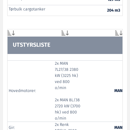
Tørbulk cargotanker
204 m3
UTSTYRSLISTE
2x MAN
7L27/38 2380
kW (3225 hk)
ved 800
o/min
Hovedmotorer:
MAN
2x MAN 8L/38
2720 kW (3700
hk) ved 800
o/min
2x Renk
Gir:
MAN