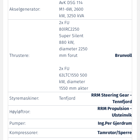
AvK DSG 114
Akselgenerator:
M1-6W, 2600
kW, 3250 kVA
2x FU
80lRC2250
Super Silent
880 kW,
diameter 2250
Thrustere:
mm forut
Brunvoll
2x FU
63LTC1550 500
kW, diameter
1550 mm akter
RRM Steering Gear -
Styremaskiner:
Tenfjord
Tennfjord
RRM Propulsion -
Høyløftror:
Ulsteinvik
Pumper:
Ing.Per Gjerdrum
Kompressorer:
Tamrotor/Sperre