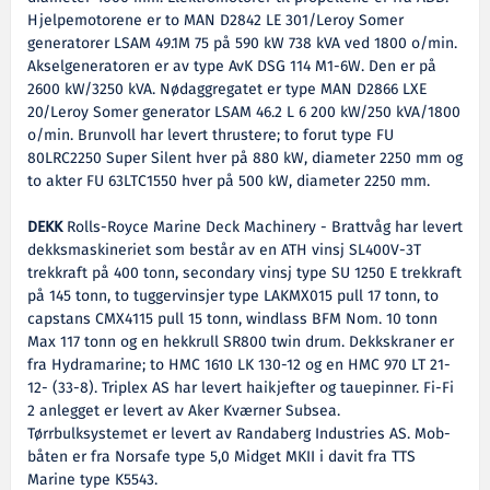
Hjelpemotorene er to MAN D2842 LE 301/Leroy Somer
generatorer LSAM 49.1M 75 på 590 kW 738 kVA ved 1800 o/min.
Akselgeneratoren er av type AvK DSG 114 M1-6W. Den er på
2600 kW/3250 kVA. Nødaggregatet er type MAN D2866 LXE
20/Leroy Somer generator LSAM 46.2 L 6 200 kW/250 kVA/1800
o/min. Brunvoll har levert thrustere; to forut type FU
80LRC2250 Super Silent hver på 880 kW, diameter 2250 mm og
to akter FU 63LTC1550 hver på 500 kW, diameter 2250 mm.
DEKK
Rolls-Royce Marine Deck Machinery - Brattvåg har levert
dekksmaskineriet som består av en ATH vinsj SL400V-3T
trekkraft på 400 tonn, secondary vinsj type SU 1250 E trekkraft
på 145 tonn, to tuggervinsjer type LAKMX015 pull 17 tonn, to
capstans CMX4115 pull 15 tonn, windlass BFM Nom. 10 tonn
Max 117 tonn og en hekkrull SR800 twin drum. Dekkskraner er
fra Hydramarine; to HMC 1610 LK 130-12 og en HMC 970 LT 21-
12- (33-8). Triplex AS har levert haikjefter og tauepinner. Fi-Fi
2 anlegget er levert av Aker Kværner Subsea.
Tørrbulksystemet er levert av Randaberg Industries AS. Mob-
båten er fra Norsafe type 5,0 Midget MKII i davit fra TTS
Marine type K5543.