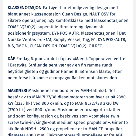
KLASSENOTASJON
Fartøyet har et miljøvenlig design med
blant annet klassenotasjon Clean Design. NAUT OSV for
sikrere operasjoner, høy komfortklasse med klassenotasjonen
COMF-V(2)C(2), superstille thrustere og dynamisk
posisjoneringssystem, DYNPOS AUTR. Klassenotasjonen i Det
Norske Veritas er: +1A1, Supply Vessel, Tug, E0, DYNPOS-AUTR,
BIS, TMON, CLEAN DESIGN COMF-V(2)C(2), OILREC.
DÅP
Fredag 6. juni var det dåp av «Mærsk Topper» ved verftet
i Brattvåg. Strålende pent vær gav en fin ramme rundt
høytideligheten og gudmor Hanne B. Sørensen klarte, etter
noen forsøk, å knuse champagneflasken mot skutesiden.
MASKNERI
Maskineriet om bord er av MAN-fabrikat. Det
består av to MAN 7L27/38 dieselmotorer som hver er på 2380
kW (3235 hk) ved 800 o/min. og to MAN 8L/27/38 2720 kW
(3700 hk) ved 800 o/min. Maskinene er arrangert i «father
and son» konfigurasjon og beskrives som «complete twin-
screw twin-in/single-out medium speed propulsion». Gir er to
stk Renk NDSHL 2500 og propellene er to MAN CP propeller,
diameter 4000 mm. Elektromotorer til propellene er fra ABB.