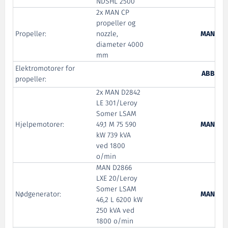
NDSHL 2500
2x MAN CP
propeller og
Propeller:
nozzle,
MAN
diameter 4000
mm
Elektromotorer for
ABB
propeller:
2x MAN D2842
LE 301/Leroy
Somer LSAM
Hjelpemotorer:
49,1 M 75 590
MAN
kW 739 kVA
ved 1800
o/min
MAN D2866
LXE 20/Leroy
Somer LSAM
Nødgenerator:
MAN
46,2 L 6200 kW
250 kVA ved
1800 o/min