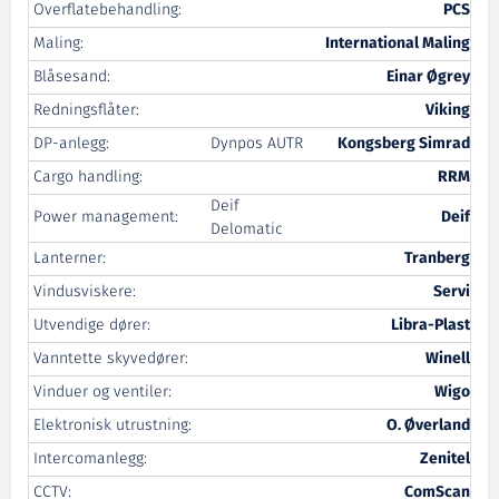
Overflatebehandling:
PCS
Maling:
International Maling
Blåsesand:
Einar Øgrey
Redningsflåter:
Viking
DP-anlegg:
Dynpos AUTR
Kongsberg Simrad
Cargo handling:
RRM
Deif
Power management:
Deif
Delomatic
Lanterner:
Tranberg
Vindusviskere:
Servi
Utvendige dører:
Libra-Plast
Vanntette skyvedører:
Winell
Vinduer og ventiler:
Wigo
Elektronisk utrustning:
O. Øverland
Intercomanlegg:
Zenitel
CCTV:
ComScan