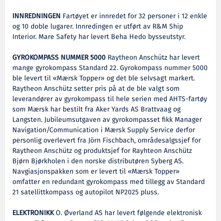
INNREDNINGEN
Fartøyet er innredet for 32 personer i 12 enkle
og 10 doble lugarer. Innredingen er utført av R&M Ship
Interior. Mare Safety har levert Beha Hedo bysseutstyr.
GYROKOMPASS NUMMER 5000
Raytheon Anschütz har levert
mange gyrokompass Standard 22. Gyrokompass nummer 5000
ble levert til «Mærsk Topper» og det ble selvsagt markert.
Raytheon Anschütz setter pris på at de ble valgt som
leverandører av gyrokompass til hele serien med AHTS-fartøy
som Mærsk har bestilt fra Aker Yards AS Brattvaag og
Langsten. Jubileumsutgaven av gyrokompasset fikk Manager
Navigation/Communication i Mærsk Supply Service derfor
personlig overlevert fra Jörn Fischbach, områdesalgssjef for
Raytheon Anschütz og produktsjef for Rayhteon Anschütz
Bjørn Bjørkholen i den norske distributøren Syberg AS.
Navgiasjonspakken som er levert til «Mærsk Topper»
omfatter en redundant gyrokompass med tillegg av Standard
21 satellittkompass og autopilot NP2025 pluss.
ELEKTRONIKK
O. Øverland AS har levert følgende elektronisk