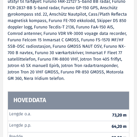
utstyr til fartøyet: Furuno FAR-22127 S-band BB radar, Furuno
FCR-2837-BB S-band radar, Furuno GP-150 GPS, Anschütz
gyrokompass std. 22, Anschütz Nautpilot, Cass/Plath Reflecta
magnetisk kompass, Furuno FE-700 ekkolodd, Skipper DS 850
doppler logg, Furuno Tecdis-T 2136, Furuno FaA-150 AIS,
Comrod antenner, Furuno VDR VR-3000 voyage data recorder,
Furuno Felcom 15 Inmarsat C GMDSS, Furuno FS-1570 MF/HF
SSB-DSC radiostasjon, Furuno GMDSS NAUT OSV, Furuno NX-
700 B navtex, Furuno 30 værkartskriver, Inmarsat F Fleet 77
satellittelefon, Furuno FM-8800 VHF, Jotron Tron 40S friflyt,
Jotron 45 SX manuell Epirb, Jotron Tron radartransponder,
Jotron Tron 20 VHF GMDSS, Furuno PR-850 GMDSS, Motorola
GM 360, Nera Iridium telefon.
HOVEDDATA
Lengde o.a.
73,20 m
Lengde p.p.
64,20 m
Bredde