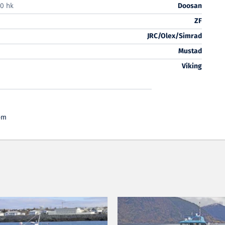
0 hk
Doosan
ZF
JRC/Olex/Simrad
Mustad
Viking
om