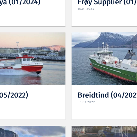
ya (01/2024)
Frøy Supplier (01
16.01.2024
(05/2022)
Breidtind (04/202
05.04.2022