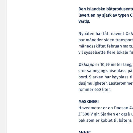
Den islandske båtprodusenten
levert en ny sjark av typen C
Vardø.
Nybåten har fått navnet
Øst
par måneder siden transporter
månedsskiftet februar/mars.
vil sysselsette flere lokale fi
Østkapp
er 10,99 meter lang,
stor salong og spiseplass på
bord. Sjarken har køyplass ti
dusjmuligheter. Lasterommet
rommer 660 liter.
MASKINERI
Hovedmotor er en Doosan 4V1
ZF500IV gir. Sjarken er også
bak som er koblet til båtens 
ANNET