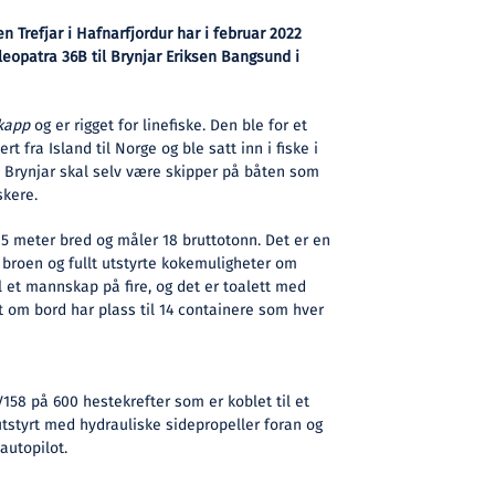
 Trefjar i Hafnarfjordur har i februar 2022
leopatra 36B til Brynjar Eriksen Bangsund i
kapp
og er rigget for linefiske. Den ble for et
t fra Island til Norge og ble satt inn i fiske i
 Brynjar skal selv være skipper på båten som
skere.
 5 meter bred og måler 18 bruttotonn. Det er en
 broen og fullt utstyrte kokemuligheter om
l et mannskap på fire, og det er toalett med
 om bord har plass til 14 containere som hver
58 på 600 hestekrefter som er koblet til et
 utstyrt med hydrauliske sidepropeller foran og
autopilot.