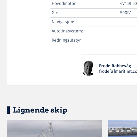
Hovedmotor:
4V158 60
Gir:
500IV
Navigasjon:
Autolinesystem:
Redningsutstyr:
Frode Rabbevåg
frode[a]maritimt.c
Lignende skip