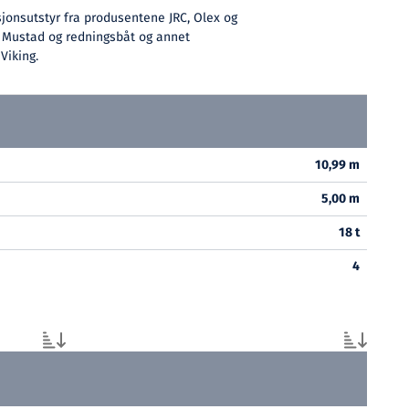
jonsutstyr fra produsentene JRC, Olex og
v Mustad og redningsbåt og annet
Viking.
10,99 m
5,00 m
18 t
4