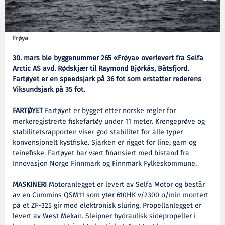
Frøya
30. mars ble byggenummer 265 «Frøya» overlevert fra Selfa
Arctic AS avd. Rødskjær til Raymond Bjørkås, Båtsfjord.
Fartøyet er en speedsjark på 36 fot som erstatter rederens
Viksundsjark på 35 fot.
FARTØYET
Fartøyet er bygget etter norske regler for
merkeregistrerte fiskefartøy under 11 meter. Krengeprøve og
stabilitetsrapporten viser god stabilitet for alle typer
konvensjonelt kystfiske. Sjarken er rigget for line, garn og
teinefiske. Fartøyet har vært finansiert med bistand fra
Innovasjon Norge Finnmark og Finnmark Fylkeskommune.
MASKINERI
Motoranlegget er levert av Selfa Motor og består
av en Cummins QSM11 som yter 610HK v/2300 o/min montert
på et ZF-325 gir med elektronisk sluring. Propellanlegget er
levert av West Mekan. Sleipner hydraulisk sidepropeller i