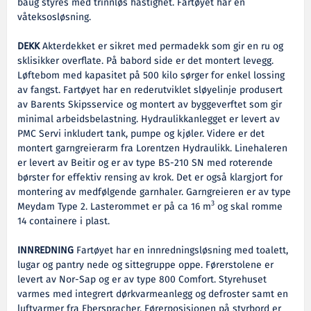
baug styres med trinnløs hastighet. Fartøyet har en
våteksosløsning.
DEKK
Akterdekket er sikret med permadekk som gir en ru og
sklisikker overflate. På babord side er det montert levegg.
Løftebom med kapasitet på 500 kilo sørger for enkel lossing
av fangst. Fartøyet har en rederutviklet sløyelinje produsert
av Barents Skipsservice og montert av byggeverftet som gir
minimal arbeidsbelastning. Hydraulikkanlegget er levert av
PMC Servi inkludert tank, pumpe og kjøler. Videre er det
montert garngreierarm fra Lorentzen Hydraulikk. Linehaleren
er levert av Beitir og er av type BS-210 SN med roterende
børster for effektiv rensing av krok. Det er også klargjort for
montering av medfølgende garnhaler. Garngreieren er av type
3
Meydam Type 2. Lasterommet er på ca 16 m
og skal romme
14 containere i plast.
INNREDNING
Fartøyet har en innredningsløsning med toalett,
lugar og pantry nede og sittegruppe oppe. Førerstolene er
levert av Nor-Sap og er av type 800 Comfort. Styrehuset
varmes med integrert dørkvarmeanlegg og defroster samt en
luftvarmer fra Eberspracher. Førerposisjonen på styrbord er