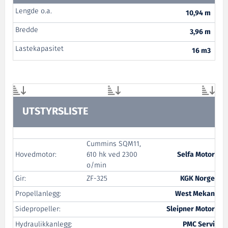
Lengde o.a.
10,94 m
Bredde
3,96 m
Lastekapasitet
16 m3
UTSTYRSLISTE
Cummins SQM11,
Hovedmotor:
610 hk ved 2300
Selfa Motor
o/min
Gir:
ZF-325
KGK Norge
Propellanlegg:
West Mekan
Sidepropeller:
Sleipner Motor
Hydraulikkanlegg:
PMC Servi