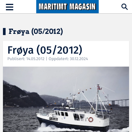
Hopp til hovedinnhold
Toggle
navigation
Frøya (05/2012)
Frøya (05/2012)
Publisert: 14.05.2012 | Oppdatert: 30.12.2024