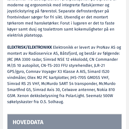
moderne og ergonomisk med integrerte flatskjermer og
joystickstyring på førerstol. Separate defrosterdyser på
frontvinduer sørger for fri sikt. Utvendig er det montert
tørkerom med hansketørker. Forut i lugaren er det to faste
køyer samt dusj og toalettrom samt kokemuligheter på en
elektrisk platetopp.
ELEKTRISK/ELEKTRONIKK
Elektronikk er levert av ProNav AS og
montert av Radioservice AS, Båtsfjord, og består av følgende:
JRC JMA 3300 radar, Simrad NSE 12 ekkolodd, CN Commander
M/JS 10 autopilot, CN-TS-203 FFU styrehendler, JLR-21
GPS/gyro, Comnav Voyager X3 Klasse A AIS, Simard IS20
vindmåler, Olex M2 PC kartplotter, JHS-770S GMDSS VHF,
Simrad RS 25 VHF, McMurdo SART S4 transponder, McMurdo
Smartfind G5, Simrad Axis 30, Celwave antenner, Nokia 810
GSM. Xenon dekksbelysning fra PolarLight. Seematz 500W
søkelyskaster fra O.S. Solhaug.
HOVEDDATA