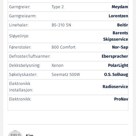
Garngreier:
Type 2
Meydam
Garngreiearm:
Lorentzen
Linehaler:
BS-210 SN
Beitir
Barents
Sløyelinje:
Skipsservice
Førerstoler:
800 Comfort
Nor-Sap
Defroster/luftvarmer:
Eberspracher
Dekksbelysning:
Xenon
PolarLight
Søkelyskaster:
Seematz 500W
O.S. Solhaug
Elektronikk
Radioservice
installasjon:
Elektronikk:
ProNav
Kim