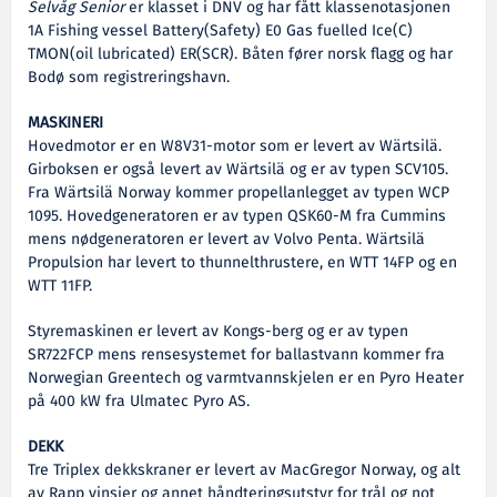
Selvåg Senior
er klasset i DNV og har fått klassenotasjonen
1A Fishing vessel Battery(Safety) E0 Gas fuelled Ice(C)
TMON(oil lubricated) ER(SCR). Båten fører norsk flagg og har
Bodø som registreringshavn.
MASKINERI
Hovedmotor er en W8V31-motor som er levert av Wärtsilä.
Girboksen er også levert av Wärtsilä og er av typen SCV105.
Fra Wärtsilä Norway kommer propellanlegget av typen WCP
1095. Hovedgeneratoren er av typen QSK60-M fra Cummins
mens nødgeneratoren er levert av Volvo Penta. Wärtsilä
Propulsion har levert to thunnelthrustere, en WTT 14FP og en
WTT 11FP.
Styremaskinen er levert av Kongs-berg og er av typen
SR722FCP mens rensesystemet for ballastvann kommer fra
Norwegian Greentech og varmtvannskjelen er en Pyro Heater
på 400 kW fra Ulmatec Pyro AS.
DEKK
Tre Triplex dekkskraner er levert av MacGregor Norway, og alt
av Rapp vinsjer og annet håndteringsutstyr for trål og not