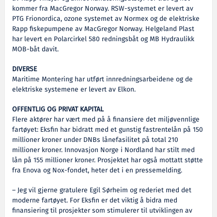
kommer fra MacGregor Norway. RSW-systemet er levert av
PTG Frionordica, ozone systemet av Normex og de elektriske
Rapp fiskepumpene av MacGregor Norway. Helgeland Plast
har levert en Polarcirkel 580 redningsbåt og MB Hydraulikk
MOB-båt davit.
DIVERSE
Maritime Montering har utført innredningsarbeidene og de
elektriske systemene er levert av Elkon.
OFFENTLIG OG PRIVAT KAPITAL
Flere aktører har vært med på å finansiere det miljøvennlige
fartøyet: Eksfin har bidratt med et gunstig fastrentelån på 150
millioner kroner under DNBs lånefasilitet på total 210
millioner kroner. Innovasjon Norge i Nordland har stilt med
lån på 155 millioner kroner. Prosjektet har også mottatt støtte
fra Enova og Nox-fondet, heter det i en pressemelding.
– Jeg vil gjerne gratulere Egil Sørheim og rederiet med det
moderne fartøyet. For Eksfin er det viktig å bidra med
finansiering til prosjekter som stimulerer til utviklingen av