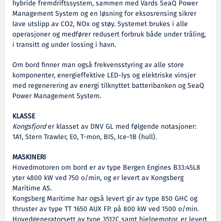
hybride fremdriftssystem, sammen med Vards SeaQ Power
Management System og en løsning for eksosrensing sikrer
lave utslipp av CO2, NOx og støy. Systemet brukes i alle
operasjoner og medfører redusert forbruk både under tråling,
i transitt og under lossing i havn.
Om bord finner man også frekvensstyring av alle store
komponenter, energieffektive LED-lys og elektriske vinsjer
med regenerering av energi tilknyttet batteribanken og SeaQ
Power Management System.
KLASSE
Kongsfjord
er klasset av DNV GL med følgende notasjoner:
1A1, Stern Trawler, E0, T-mon, BIS, Ice-1B (hull).
MASKINERI
Hovedmotoren om bord er av type Bergen Engines B33:45L8
yter 4800 kW ved 750 o/min, og er levert av Kongsberg
Maritime AS.
Kongsberg Maritime har også levert gir av type 850 GHC og
thruster av type TT 1650 AUX FP. på 800 kW ved 1500 o/min.
Hovedgeneratorsett av type 3512C samt hjelpemotor, er levert