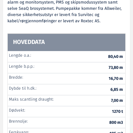
alarm og monitorsystem, PMS og skipsmodussystem samt
selve SeaQ brosystemet. Pumpepakke kommer fra Allweiler,
diverse sikkerhetsutstyr er levert fra Survitec og
kabel/rørgjennomføringer er levert av Roxtec AS.
HOVEDDATA
Lengde o.a.:
80,40 m
Lengde b.p.p.:
73,80 m
Bredde:
16,70 m
Dybde til h.dk.:
6,85 m
Maks scantling draught:
7,00 m
Dødvekt:
1270 t
Brennolje:
800 m3
Ferskvann: