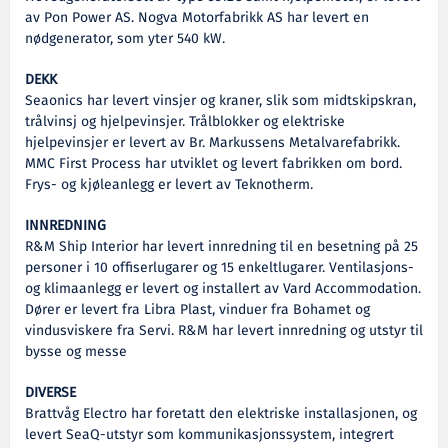
av Pon Power AS. Nogva Motorfabrikk AS har levert en
nødgenerator, som yter 540 kW.
DEKK
Seaonics har levert vinsjer og kraner, slik som midtskipskran,
trålvinsj og hjelpevinsjer. Trålblokker og elektriske
hjelpevinsjer er levert av Br. Markussens Metalvarefabrikk.
MMC First Process har utviklet og levert fabrikken om bord.
Frys- og kjøleanlegg er levert av Teknotherm.
INNREDNING
R&M Ship Interior har levert innredning til en besetning på 25
personer i 10 offiserlugarer og 15 enkeltlugarer. Ventilasjons-
og klimaanlegg er levert og installert av Vard Accommodation.
Dører er levert fra Libra Plast, vinduer fra Bohamet og
vindusviskere fra Servi. R&M har levert innredning og utstyr til
bysse og messe
DIVERSE
Brattvåg Electro har foretatt den elektriske installasjonen, og
levert SeaQ-utstyr som kommunikasjonssystem, integrert