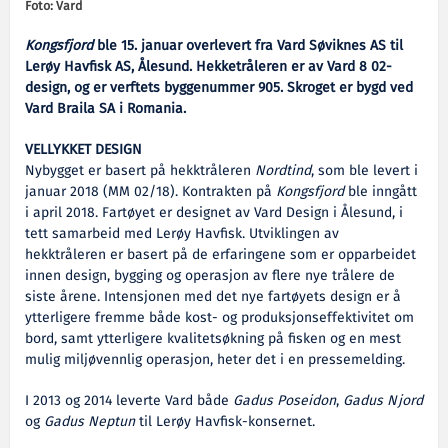
Foto: Vard
Kongsfjord
ble 15. januar overlevert fra Vard Søviknes AS til
Lerøy Havfisk AS, Ålesund. Hekketråleren er av Vard 8 02-
design, og er verftets byggenummer 905. Skroget er bygd ved
Vard Braila SA i Romania.
VELLYKKET DESIGN
Nybygget er basert på hekktråleren
Nordtind
, som ble levert i
januar 2018 (MM 02/18). Kontrakten på
Kongsfjord
ble inngått
i april 2018. Fartøyet er designet av Vard Design i Ålesund, i
tett samarbeid med Lerøy Havfisk. Utviklingen av
hekktråleren er basert på de erfaringene som er opparbeidet
innen design, bygging og operasjon av flere nye trålere de
siste årene. Intensjonen med det nye fartøyets design er å
ytterligere fremme både kost- og produksjonseffektivitet om
bord, samt ytterligere kvalitetsøkning på fisken og en mest
mulig miljøvennlig operasjon, heter det i en pressemelding.
I 2013 og 2014 leverte Vard både
Gadus Poseidon
,
Gadus Njord
og
Gadus Neptun
til Lerøy Havfisk-konsernet.