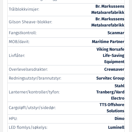
Br. Markussens
Trålblokkvinsjer:
Metalvarefabrikk
Br. Markussens
Gilson Sheave-blokker:
Metalvarefabrikk
Fangstkontroll:
Scanmar
MOB/davit:
Maritime Partner
Viking Norsafe
Livflåter:
Life-Saving
Equipment
Overlevelsesdrakter:
Crewsaver
Redningsutstyr/brannutstyr:
Survitec Group
Stahl
Lanterner/kontroller/tyfon:
Tranberg/Vard
Electro
TTS Offshore
Cargoløft/utstyr/sidedør:
Solutions
HPU:
Dimo
LED flomlys/søkelys:
Luminell