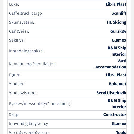
Luke:
Libra Plast
Gaffeltruck cargo:
Scanlift
Skumsystem:
HL Skjong
Gangveier:
Gurskøy
Søkelys:
Glamox
R&M Ship
Innredningspakke:
Interior
Vard
Klimaanlegg/ventilasjon:
Accommodation
Dører:
Libra Plast
Vinduer:
Bohamet
Vindusviskere:
Servi Ulsteinvik
R&M Ship
Bysse-/messeutstyr/innredning:
Interior
Skap:
Constructor
Innvendig belysning:
Glamox
Verktøy/verktøyskap:
Tools