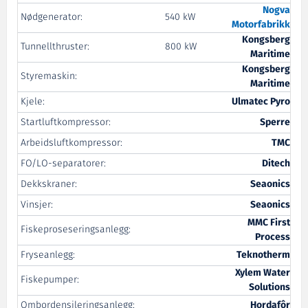
Nogva
Nødgenerator:
540 kW
Motorfabrikk
Kongsberg
Tunnellthruster:
800 kW
Maritime
Kongsberg
Styremaskin:
Maritime
Kjele:
Ulmatec Pyro
Startluftkompressor:
Sperre
Arbeidsluftkompressor:
TMC
FO/LO-separatorer:
Ditech
Dekkskraner:
Seaonics
Vinsjer:
Seaonics
MMC First
Fiskeproseseringsanlegg:
Process
Fryseanlegg:
Teknotherm
Xylem Water
Fiskepumper:
Solutions
Ombordensileringsanlegg:
Hordafôr