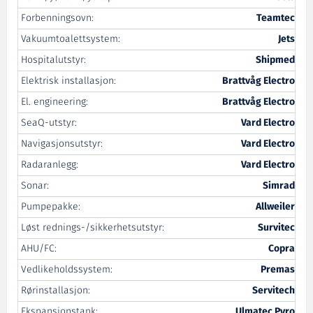
Forbenningsovn:
Teamtec
Vakuumtoalettsystem:
Jets
Hospitalutstyr:
Shipmed
Elektrisk installasjon:
Brattvåg Electro
El. engineering:
Brattvåg Electro
SeaQ-utstyr:
Vard Electro
Navigasjonsutstyr:
Vard Electro
Radaranlegg:
Vard Electro
Sonar:
Simrad
Pumpepakke:
Allweiler
Løst rednings-/sikkerhetsutstyr:
Survitec
AHU/FC:
Copra
Vedlikeholdssystem:
Premas
Rørinstallasjon:
Servitech
Ekspansjonstank:
Ulmatec Pyro