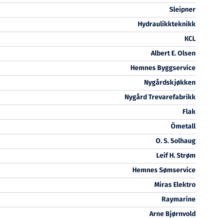
Sleipner
Hydraulikkteknikk
KCL
Albert E. Olsen
Hemnes Byggservice
Nygårdskjøkken
Nygård Trevarefabrikk
Flak
Ömetall
O. S. Solhaug
Leif H. Strøm
Hemnes Sømservice
Miras Elektro
Raymarine
Arne Bjørnvold