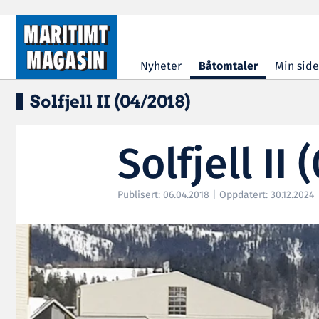
Hopp til hovedinnhold
Nyheter
Båtomtaler
Min side
Solfjell II (04/2018)
Solfjell II
Publisert: 06.04.2018 | Oppdatert: 30.12.2024