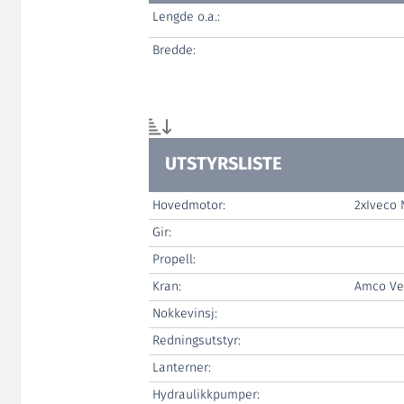
Lengde o.a.:
Bredde:
UTSTYRSLISTE
Hovedmotor:
2xIveco 
Gir:
Propell:
Kran:
Amco Ve
Nokkevinsj:
Redningsutstyr:
Lanterner:
Hydraulikkpumper: