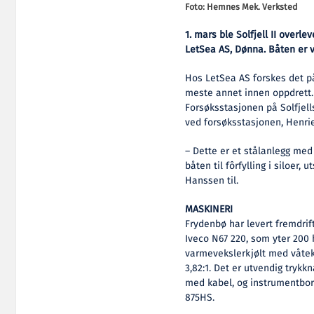
Foto: Hemnes Mek. Verksted
1. mars ble Solfjell II overl
LetSea AS, Dønna. Båten er 
Hos LetSea AS forskes det på l
meste annet innen oppdrett.
Forsøksstasjonen på Solfjel
ved forsøksstasjonen, Henri
– Dette er et stålanlegg med 
båten til fôrfylling i siloer, 
Hanssen til.
MASKINERI
Frydenbø har levert fremdri
Iveco N67 220, som yter 200 
varmevekslerkjølt med våtek
3,82:1. Det er utvendig tryk
med kabel, og instrumentbord
875HS.