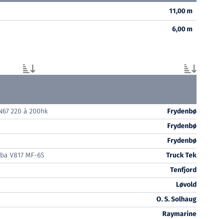
11,00 m
6,00 m
N67 220 á 200hk
Frydenbø
Frydenbø
Frydenbø
ba V817 MF-6S
Truck Tek
Tenfjord
Løvold
O. S. Solhaug
Raymarine