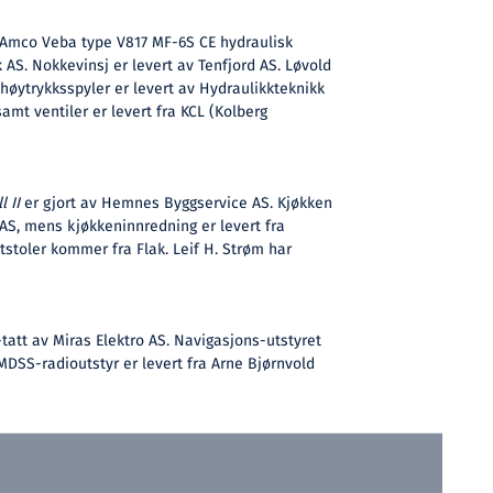
 Amco Veba type V817 MF-6S CE hydraulisk
k AS. Nokkevinsj er levert av Tenfjord AS. Løvold
 høytrykksspyler er levert av Hydraulikkteknikk
amt ventiler er levert fra KCL (Kolberg
l II
er gjort av Hemnes Byggservice AS. Kjøkken
AS, mens kjøkkeninnredning er levert fra
tstoler kommer fra Flak. Leif H. Strøm har
e-tatt av Miras Elektro AS. Navigasjons-utstyret
MDSS-radioutstyr er levert fra Arne Bjørnvold