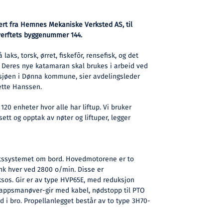
evert fra Hemnes Mekaniske Verksted AS, til
verftets byggenummer 144.
aks, torsk, ørret, fiskefôr, rensefisk, og det
 Deres nye katamaran skal brukes i arbeid ved
lsjøen i Dønna kommune, sier avdelingsleder
ette Hanssen.
120 enheter hvor alle har liftup. Vi bruker
utsett og opptak av nøter og liftuper, legger
ftssystemet om bord. Hovedmotorene er to
hk hver ved 2800 o/min. Disse er
sos. Gir er av type HVP65E, med reduksjon
knappsmanøver-gir med kabel, nødstopp til PTO
 i bro. Propellanlegget består av to type 3H70-