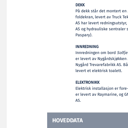
DEKK
På dekk står det montert en
foldekran, levert av Truck Te
AS har levert redningsutstyr,
AS og hydrauliske sentraler s
Paspary).
INNREDNING
Innredningen om bord
Solfjel
er levert av Nygårdskjøkken 
Nygård Trevarefabrikk AS. Bå
levert et elektrisk toalett.
ELEKTRONIKK
Elektrisk installasjon er for
er levert av Raymarine, og G
AS.
HOVEDDATA