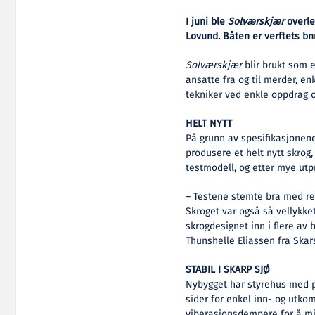
I juni ble
Solværskjær
overle
Lovund. Båten er verftets bnr
Solværskjær
blir brukt som e
ansatte fra og til merder, e
tekniker ved enkle oppdrag o
HELT NYTT
På grunn av spesifikasjonene
produsere et helt nytt skrog
testmodell, og etter mye utpr
– Testene stemte bra med real
Skroget var også så vellykk
skrogdesignet inn i flere av 
Thunshelle Eliassen fra Skar
STABIL I SKARP SJØ
Nybygget har styrehus med p
sider for enkel inn- og utkom
viberasjonsdempere for å mi