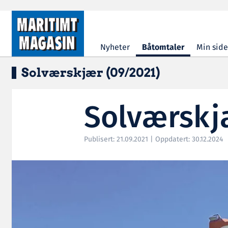
Hopp til hovedinnhold
Nyheter
Båtomtaler
Min side
Solværskjær (09/2021)
Solværskj
Publisert: 21.09.2021 | Oppdatert: 30.12.2024