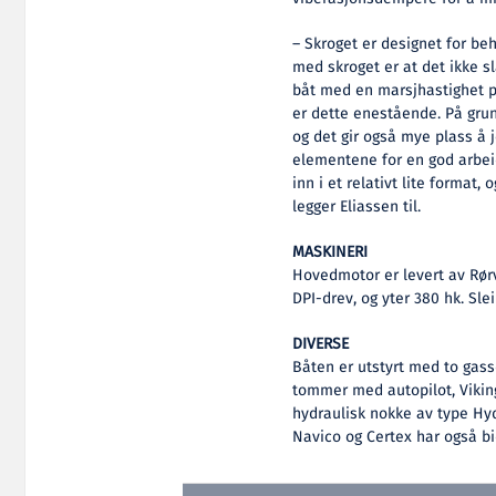
– Skroget er designet for beh
med skroget er at det ikke s
båt med en marsjhastighet p
er dette enestående. På grun
og det gir også mye plass å 
elementene for en god arbeid
inn i et relativt lite forma
legger Eliassen til.
MASKINERI
Hovedmotor er levert av Rør
DPI-drev, og yter 380 hk. Sle
DIVERSE
Båten er utstyrt med to gas
tommer med autopilot, Vikin
hydraulisk nokke av type H
Navico og Certex har også bi