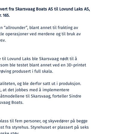
vert fra Skarsvaag Boats AS til Lovund Laks AS,
. 165.
n “allrounder”, blant annet til frakting av
nkle operasjoner ved merdene og til bruk av
sv.
 til Lovund Laks ble Skarsvaag nødt til å
, som ble testet blant annet ved en 3D-printet
øving produsert i full skala.
iteten, og ble derfor satt ut i produksjon.
et, at det jobbes med å implementere
båtmodellene til Skarsvaag, forteller Sindre
svaag Boats.
lass til fem personer, og skyvedører på begge
st fra styrehus. Styrehuset er plassert på seks
nske støy.