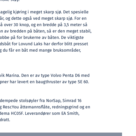
agelig kjøring i meget skarp sjø. Det spesielle
lår, og dette også ved meget skarp sjø. For en
å over 30 knop, og en bredde på 3,5 meter så
n av bredden på båten, så er den meget stabil,
jobbe på for brukerne av båten. De viktigste
sbåt for Lovund Laks har derfor blitt presset
t, og du får en båt med mange bruksområder,
vik Marina. Den er av type Volvo Penta D6 med
ipner har levert en baugthruster av type SE 60.
sdempede stolsøyler fra NorSap, Simrad 16
g RescYou åttemannsflåte, redningsgrind og en
ydema HC05F. Leverandører som EA Smith,
dratt.