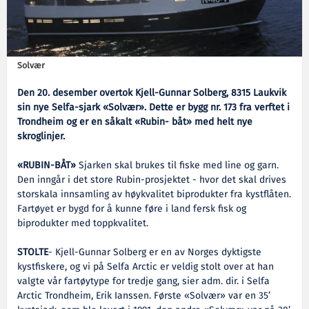
Solvær
Den 20. desember overtok Kjell-Gunnar Solberg, 8315 Laukvik
sin nye Selfa-sjark «Solvær». Dette er bygg nr. 173 fra verftet i
Trondheim og er en såkalt «Rubin- båt» med helt nye
skroglinjer.
«RUBIN-BÅT»
Sjarken skal brukes til fiske med line og garn.
Den inngår i det store Rubin-prosjektet - hvor det skal drives
storskala innsamling av høykvalitet biprodukter fra kystflåten.
Fartøyet er bygd for å kunne føre i land fersk fisk og
biprodukter med toppkvalitet.
STOLTE
- Kjell-Gunnar Solberg er en av Norges dyktigste
kystfiskere, og vi på Selfa Arctic er veldig stolt over at han
valgte vår fartøytype for tredje gang, sier adm. dir. i Selfa
Arctic Trondheim, Erik Ianssen. Første «Solvær» var en 35’