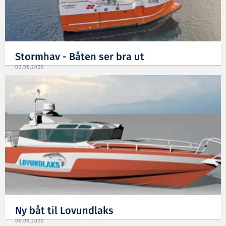
Stormhav - Båten ser bra ut
02.06.2020
Ny båt til Lovundlaks
06.05.2020