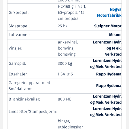
2000 o/min.
HC-168 gir, 4,2:1,
Nogva
Gir/propell:
ES-propell, 115
Motorfabrikk
cm propdia.
Sidepropell:
25 hk
Sleipner Motor
Luftvarmer:
Mikuni
ankervinsj,
Lorentzen Hydr.
Vinsjer:
bomvinsj,
og M ek.
bomsving
Verksted
Lorentzen Hydr.
Garnspill:
3000 kg
og Mek. Verksted
Etterhaler:
HSA-015
Rapp Hydema
Garngreieapparat med
Rapp Hydema
Smådal-arm:
Lorentzen Hydr.
B anklinekveiler:
800 ME
og Mek. Verksted
Lorentzen Hydr.
Linesetter/Stampeskjerm:
og Mek. Verksted
binger,
utblødingskar,