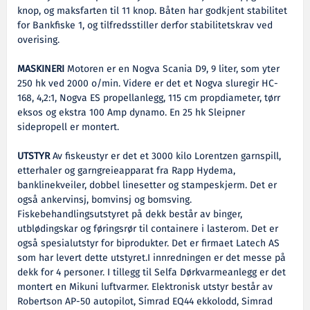
knop, og maksfarten til 11 knop. Båten har godkjent stabilitet
for Bankfiske 1, og tilfredsstiller derfor stabilitetskrav ved
overising.
MASKINERI
Motoren er en Nogva Scania D9, 9 liter, som yter
250 hk ved 2000 o/min. Videre er det et Nogva sluregir HC-
168, 4,2:1, Nogva ES propellanlegg, 115 cm propdiameter, tørr
eksos og ekstra 100 Amp dynamo. En 25 hk Sleipner
sidepropell er montert.
UTSTYR
Av fiskeustyr er det et 3000 kilo Lorentzen garnspill,
etterhaler og garngreieapparat fra Rapp Hydema,
banklinekveiler, dobbel linesetter og stampeskjerm. Det er
også ankervinsj, bomvinsj og bomsving.
Fiskebehandlingsutstyret på dekk består av binger,
utblødingskar og føringsrør til containere i lasterom. Det er
også spesialutstyr for biprodukter. Det er firmaet Latech AS
som har levert dette utstyret.I innredningen er det messe på
dekk for 4 personer. I tillegg til Selfa Dørkvarmeanlegg er det
montert en Mikuni luftvarmer. Elektronisk utstyr består av
Robertson AP-50 autopilot, Simrad EQ44 ekkolodd, Simrad