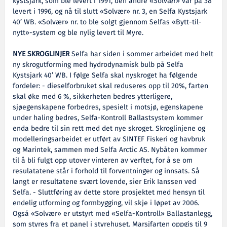
kystsjark, som ble levert i 1991, den andre «Solvær» var på 38’
levert i 1996, og nå til slutt «Solvær» nr. 3, en Selfa Kystsjark
40’ WB. «Solvær» nr. to ble solgt gjennom Selfas «Bytt-til-
nytt»-system og ble nylig levert til Myre.
NYE SKROGLINJER
Selfa har siden i sommer arbeidet med helt
ny skrogutforming med hydrodynamisk bulb på Selfa
Kystsjark 40’ WB. I følge Selfa skal nyskroget ha følgende
fordeler: - dieselforbruket skal reduseres opp til 20%, farten
skal øke med 6 %, sikkerheten bedres ytterligere,
sjøegenskapene forbedres, spesielt i motsjø, egenskapene
under haling bedres, Selfa-Kontroll Ballastsystem kommer
enda bedre til sin rett med det nye skroget. Skroglinjene og
modelleringsarbeidet er utført av SINTEF Fiskeri og havbruk
og Marintek, sammen med Selfa Arctic AS. Nybåten kommer
til å bli fulgt opp utover vinteren av verftet, for å se om
resulatatene står i forhold til forventninger og innsats. Så
langt er resultatene svært lovende, sier Erik Ianssen ved
Selfa. - Sluttføring av dette store prosjektet med hensyn til
endelig utforming og formbygging, vil skje i løpet av 2006.
Også «Solvær» er utstyrt med «Selfa-Kontroll» Ballastanlegg,
som styres fra et panel i styrehuset. Marsjfarten oppgis til 9