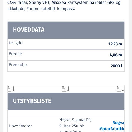
CX44 radar, Sperry VHF, MaxSea kartsystem påkoblet GPS og
ekkolodd, Furuno satellitt-kompass.
HOVEDDATA
Lengde
12,23 m
Bredde
4,06 m
Brennolje
2000 l
UTSTYRSLISTE
Nogva Scania D9,
Nogva
Hovedmotor:
9 liter, 250 hk
Motorfabrikk