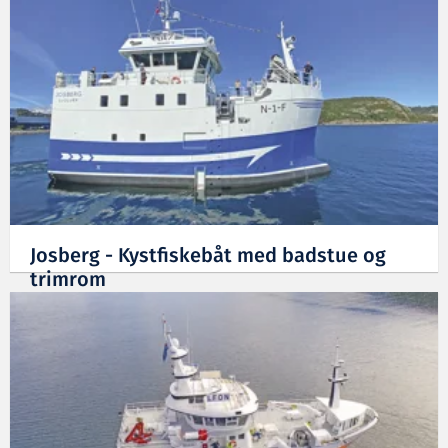
Josberg - Kystfiskebåt med badstue og
trimrom
13.10.2020