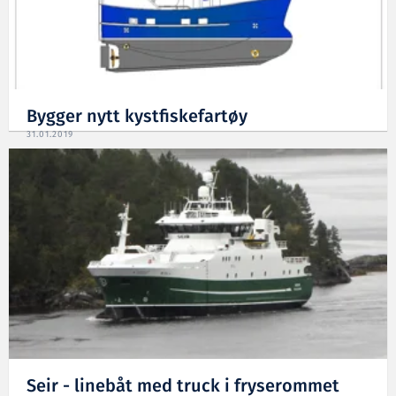
Bygger nytt kystfiskefartøy
31.01.2019
Seir - linebåt med truck i fryserommet