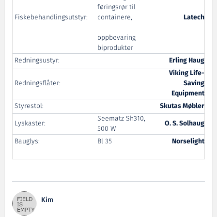
føringsrør til
Fiskebehandlingsutstyr:
containere,
Latech
oppbevaring
biprodukter
Redningsustyr:
Erling Haug
Viking Life-
Redningsflåter:
Saving
Equipment
Styrestol:
Skutas Møbler
Seematz Sh310,
Lyskaster:
O. S. Solhaug
500 W
Bauglys:
Bl 35
Norselight
Kim