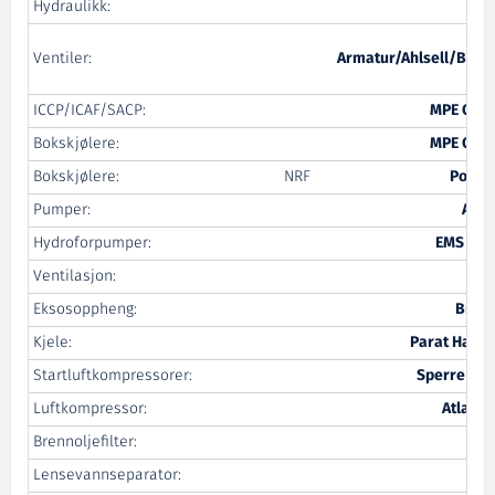
Hydraulikk:
Åle
Ventiler:
Armatur/Ahlsell/Brød
ICCP/ICAF/SACP:
MPE Cath
Bokskjølere:
MPE Cath
Bokskjølere:
NRF
Pon P
Pumper:
Allw
Hydroforpumper:
EMS Tek
Ventilasjon:
A
Eksosoppheng:
Bron
Kjele:
Parat Halvo
Startluftkompressorer:
Sperre Ind
Luftkompressor:
Atlas C
Brennoljefilter:
C
Lensevannseparator:
C