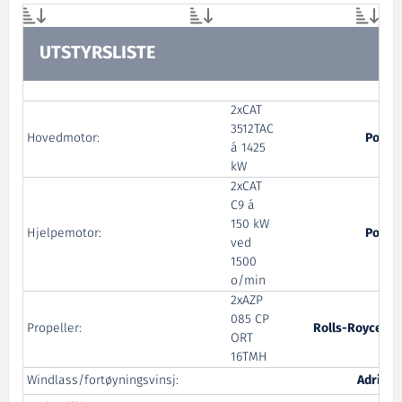
UTSTYRSLISTE
2xCAT
3512TAC
Hovedmotor:
Pon P
á 1425
kW
2xCAT
C9 á
150 kW
Hjelpemotor:
Pon P
ved
1500
o/min
2xAZP
085 CP
Propeller:
Rolls-Royce Ma
ORT
16TMH
Windlass/fortøyningsvinsj:
Adria W