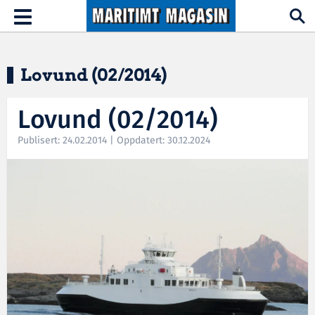
Hopp til hovedinnhold
Toggle
navigation
Lovund (02/2014)
Lovund (02/2014)
Publisert: 24.02.2014 | Oppdatert: 30.12.2024