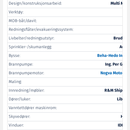
Design/konstruksjonsarbeid:
Multi Mari
Verktøy:
T
MOB-båt/davit:
N
Redningsflåter/evakueringssystem:
Livbelter/redningsutstyr:
Brude Sa
Sprinkler-/skumanlegg:
Autro
Bysse:
Beha-Hedo Indust
Brannpumpe:
Ing. Per Gjer
Brannpumpemotor:
Nogva Motorfab
Maling:
He
Innredning/møbler:
R&M Ship Inte
Dører/luker:
Libra-
Vanntettdører maskinrom:
Skyvedører:
Helb
Vinduer:
IDE Ma