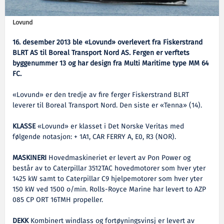
Lovund
16. desember 2013 ble «Lovund» overlevert fra Fiskerstrand
BLRT AS til Boreal Transport Nord AS. Fergen er verftets
byggenummer 13 og har design fra Multi Maritime type MM 64
FC.
«Lovund» er den tredje av fire ferger Fiskerstrand BLRT
leverer til Boreal Transport Nord. Den siste er «Tenna» (14).
KLASSE
«Lovund» er klasset i Det Norske Veritas med
følgende notasjon: + 1A1, CAR FERRY A, E0, R3 (NOR).
MASKINERI
Hovedmaskineriet er levert av Pon Power og
består av to Caterpillar 3512TAC hovedmotorer som hver yter
1425 kW samt to Caterpillar C9 hjelpemotorer som hver yter
150 kW ved 1500 o/min. Rolls-Royce Marine har levert to AZP
085 CP ORT 16TMH propeller.
DEKK
Kombinert windlass og fortøyningsvinsj er levert av