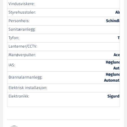
Vindusviskere:
Sol
Styrehusstoler:
Alu De
Personheis:
Schindler-S
Sanitæranlegg:
Tyfon:
Tran
Lanterner/CCTV:
Manøverpulter:
Acel/El
Høglund Ma
IAS:
Automa
Høglund Ma
Brannalarmanlegg:
Automation/
Elektrisk installasjon:
Elektronikk:
Sigurd Sol