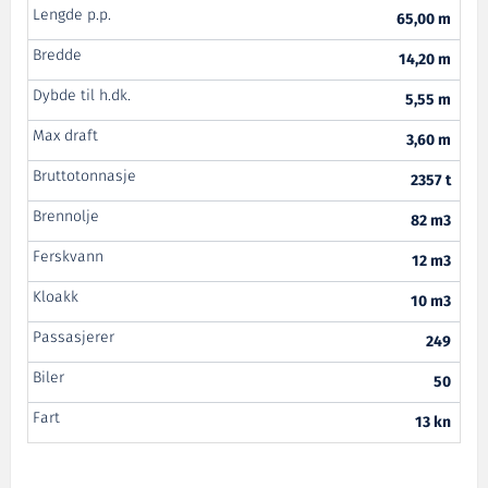
Lengde p.p.
65,00 m
Bredde
14,20 m
Dybde til h.dk.
5,55 m
Max draft
3,60 m
Bruttotonnasje
2357 t
Brennolje
82 m3
Ferskvann
12 m3
Kloakk
10 m3
Passasjerer
249
Biler
50
Fart
13 kn