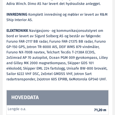
Adira Winch. Dimo AS har levert det hydrauliske anlegget.
INNREDNING
Komplett innredning og møbler er levert av R&M
Ship Interior AS.
ELEKTRONIKK
Navigasjons- og kommunikasjonsutstyret om
bord er levert av Sigurd Solberg AS og består av følgende:
Furuno FAR-2117 BB radar, Furuno FAR-2137S BB radar, Furuno
GP-150 GPS, Jotron TR-8000 AIS, DEIF WMS 879 vindmåler,
Furuno NX-700B navtex, Telchart Tecdis T-2138A ECDIS,
2xSimrad AP 70 autopilot, Ocean PGM 009 gyrokompass, Lilley
and Gilley MK 2000 magnetkompass, Skipper GDS 101
ekkolodd, Skipper EML 224 fartslogg, Unisafe BW-800 brovakt,
Sailor 6222 VHF DSC, 2xEntel GMDSS VHF, Jotron Sart
radartransponder, 2xJotron 60S EPIRB, 6xMotorola GP340 UHF.
HOVEDDATA
Lengde o.a.
71,20 m