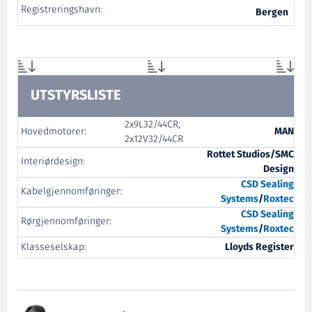
Registreringshavn:
Bergen
UTSTYRSLISTE
2x9L32/44CR,
Hovedmotorer:
MAN
2x12V32/44CR
Rottet Studios/SMC
Interiørdesign:
Design
CSD
Sealing
Kabelgjennomføringer:
Systems
/
Roxtec
CSD
Sealing
Rørgjennomføringer:
Systems
/
Roxtec
Klasseselskap:
Lloyds Register