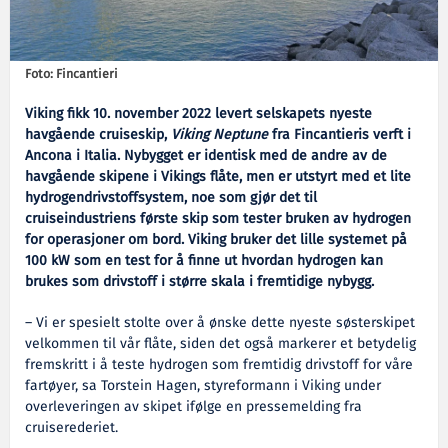
Foto: Fincantieri
Viking fikk 10. november 2022 levert selskapets nyeste
havgående cruiseskip,
Viking Neptune
fra Fincantieris verft i
Ancona i Italia. Nybygget er identisk med de andre av de
havgående skipene i Vikings flåte, men er utstyrt med et lite
hydrogendrivstoffsystem, noe som gjør det til
cruiseindustriens første skip som tester bruken av hydrogen
for operasjoner om bord. Viking bruker det lille systemet på
100 kW som en test for å finne ut hvordan hydrogen kan
brukes som drivstoff i større skala i fremtidige nybygg.
– Vi er spesielt stolte over å ønske dette nyeste søsterskipet
velkommen til vår flåte, siden det også markerer et betydelig
fremskritt i å teste hydrogen som fremtidig drivstoff for våre
fartøyer, sa Torstein Hagen, styreformann i Viking under
overleveringen av skipet ifølge en pressemelding fra
cruiserederiet.