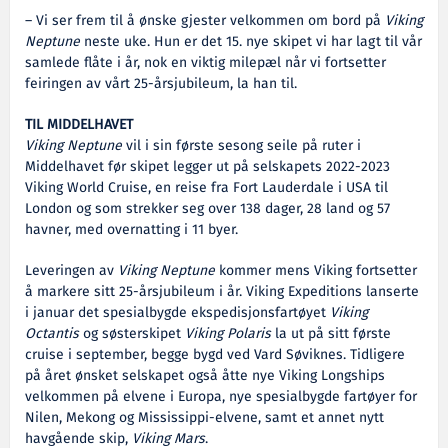
– Vi ser frem til å ønske gjester velkommen om bord på
Viking
Neptune
neste uke. Hun er det 15. nye skipet vi har lagt til vår
samlede flåte i år, nok en viktig milepæl når vi fortsetter
feiringen av vårt 25-årsjubileum, la han til.
TIL MIDDELHAVET
Viking Neptune
vil i sin første sesong seile på ruter i
Middelhavet før skipet legger ut på selskapets 2022-2023
Viking World Cruise, en reise fra Fort Lauderdale i USA til
London og som strekker seg over 138 dager, 28 land og 57
havner, med overnatting i 11 byer.
Leveringen av
Viking Neptune
kommer mens Viking fortsetter
å markere sitt 25-årsjubileum i år. Viking Expeditions lanserte
i januar det spesialbygde ekspedisjonsfartøyet
Viking
Octantis
og søsterskipet
Viking Polaris
la ut på sitt første
cruise i september, begge bygd ved Vard Søviknes. Tidligere
på året ønsket selskapet også åtte nye Viking Longships
velkommen på elvene i Europa, nye spesialbygde fartøyer for
Nilen, Mekong og Mississippi-elvene, samt et annet nytt
havgående skip,
Viking Mars
.