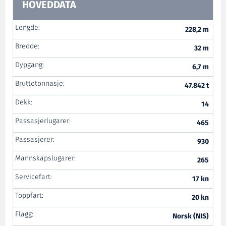
HOVEDDATA
Lengde:
228,2 m
Bredde:
32 m
Dypgang:
6,7 m
Bruttotonnasje:
47.842 t
Dekk:
14
Passasjerlugarer:
465
Passasjerer:
930
Mannskapslugarer:
265
Servicefart:
17 kn
Toppfart:
20 kn
Flagg:
Norsk (NIS)