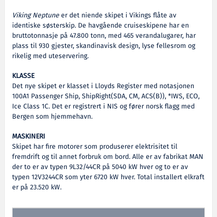
Viking Neptune
er det niende skipet i Vikings flåte av
identiske søsterskip. De havgående cruiseskipene har en
bruttotonnasje på 47.800 tonn, med 465 verandalugarer, har
plass til 930 gjester, skandinavisk design, lyse fellesrom og
rikelig med uteservering.
KLASSE
Det nye skipet er klasset i Lloyds Register med notasjonen
100A1 Passenger Ship, ShipRight(SDA, CM, ACS(B)), *IWS, ECO,
Ice Class 1C. Det er registrert i NIS og fører norsk flagg med
Bergen som hjemmehavn.
MASKINERI
Skipet har fire motorer som produserer elektrisitet til
fremdrift og til annet forbruk om bord. Alle er av fabrikat MAN
der to er av typen 9L32/44CR på 5040 kW hver og to er av
typen 12V3244CR som yter 6720 kW hver. Total installert elkraft
er på 23.520 kW.