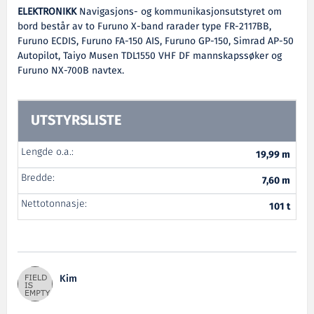
ELEKTRONIKK
Navigasjons- og kommunikasjonsutstyret om
bord består av to Furuno X-band rarader type FR-2117BB,
Furuno ECDIS, Furuno FA-150 AIS, Furuno GP-150, Simrad AP-50
Autopilot, Taiyo Musen TDL1550 VHF DF mannskapssøker og
Furuno NX-700B navtex.
UTSTYRSLISTE
Lengde o.a.:
19,99 m
Bredde:
7,60 m
Nettotonnasje:
101 t
Kim