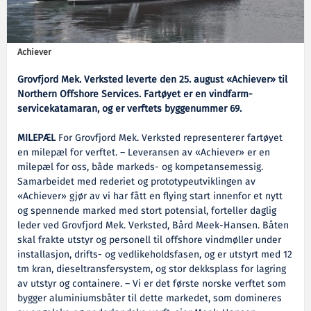
Achiever
Grovfjord Mek. Verksted leverte den 25. august «Achiever» til
Northern Offshore Services. Fartøyet er en vindfarm-
servicekatamaran, og er verftets byggenummer 69.
MILEPÆL
For Grovfjord Mek. Verksted representerer fartøyet
en milepæl for verftet. – Leveransen av «Achiever» er en
milepæl for oss, både markeds- og kompetansemessig.
Samarbeidet med rederiet og prototypeutviklingen av
«Achiever» gjør av vi har fått en flying start innenfor et nytt
og spennende marked med stort potensial, forteller daglig
leder ved Grovfjord Mek. Verksted, Bård Meek-Hansen. Båten
skal frakte utstyr og personell til offshore vindmøller under
installasjon, drifts- og vedlikeholdsfasen, og er utstyrt med 12
tm kran, dieseltransfersystem, og stor dekksplass for lagring
av utstyr og containere. – Vi er det første norske verftet som
bygger aluminiumsbåter til dette markedet, som domineres