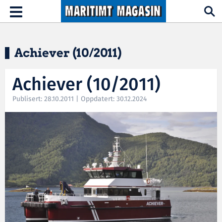
Hopp til hovedinnhold
Toggle
navigation
Achiever (10/2011)
Achiever (10/2011)
Publisert: 28.10.2011 | Oppdatert: 30.12.2024