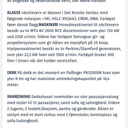
av engelske og nederlandske verft, sier Meek-Hansen.
KLASSE
«Achiever» er klasset i Det Norske Veritas med
følgende notasjon: +1A1, HSLC R1(dnk), CREW, DMA. Fartøyet
fører dansk flagg.
MASKINERI
Hovedmaskineriet til «Achiever»
består av to MTU 8V 2000 M72 dieselmotorer som yter 720 kW
ved 2250 o/min. Videre har fartøyet Servogear gir- og
propellersystem som gir båten en marsjfart på 25 knop.
Hjelpemaskineriet består av to Perkins/Stamford generatorer,
som yter 22,5 kW hver ved 1500 o/min. Fartøyet bruker 300
liter i timen når det holder servicefart.
DEKK
På dekk er det montert en Palfinger PK12000M kran som
yter 8 tm og har maksimal utstrekningskapasitet på 16,4
meter.
INNREDNING
Dekkshuset inneholder en stor passasjersalong
med stoler til 12 passasjerer, samt sofa og salongbord. Videre
2 lugarer, 2 toalett/dusjrom, pantry og garderobe. Båten er
utstyrt med et stort rorhus med 2 førerstoler, kontorplass og
sofa/salongbord.