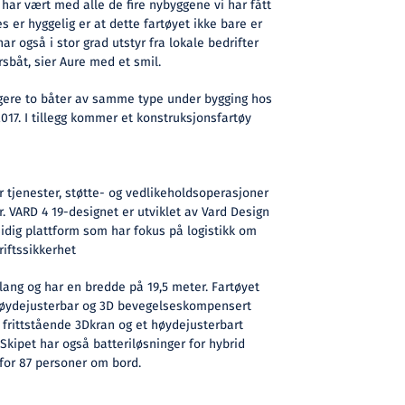
 har vært med alle de fire nybyggene vi har fått
s er hyggelig er at dette fartøyet ikke bare er
har også i stor grad utstyr fra lokale bedrifter
sbåt, sier Aure med et smil.
igere to båter av samme type under bygging hos
017. I tillegg kommer et konstruksjonsfartøy
 tjenester, støtte- og vedlikeholdsoperasjoner
r. VARD 4 19-designet er utviklet av Vard Design
sidig plattform som har fokus på logistikk om
riftssikkerhet
lang og har en bredde på 19,5 meter. Fartøyet
 høydejusterbar og 3D bevegelseskompensert
frittstående 3Dkran og et høydejusterbart
Skipet har også batteriløsninger for hybrid
 for 87 personer om bord.