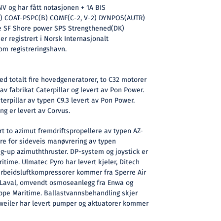
NV og har fått notasjonen + 1A BIS
n) COAT-PSPC(B) COMF(C-2, V-2) DYNPOS(AUTR)
e SF Shore power SPS Strengthened(DK)
r registrert i Norsk Internasjonalt
om registreringshavn.
ed totalt fire hovedgeneratorer, to C32 motorer
av fabrikat Caterpillar og levert av Pon Power.
erpillar av typen C9.3 levert av Pon Power.
ng er levert av Corvus.
t to azimut fremdriftspropellere av typen AZ-
re for sideveis manøvrering av typen
ing-up azimuththruster. DP-system og joystick er
itime. Ulmatec Pyro har levert kjeler, Ditech
g arbeidsluftkompressorer kommer fra Sperre Air
a Laval, omvendt osmoseanlegg fra Enwa og
ppe Maritime. Ballastvannsbehandling skjer
llweiler har levert pumper og aktuatorer kommer