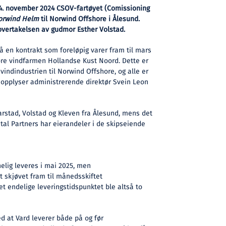
14. november 2024 CSOV-fartøyet (Comissioning
orwind Helm
til Norwind Offshore i Ålesund.
overtakelsen av gudmor Esther Volstad.
på en kontrakt som foreløpig varer fram til mars
re vindfarmen Hollandse Kust Noord. Dette er
 vindindustrien til Norwind Offshore, og alle er
r, opplyser administrerende direktør Svein Leon
arstad, Volstad og Kleven fra Ålesund, mens det
al Partners har eierandeler i de skipseiende
elig leveres i mai 2025, men
st skjøvet fram til månedsskiftet
 endelige leveringstidspunktet ble altså to
d at Vard leverer både på og før