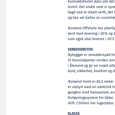
kontraktsfestet dato slik det
levert. Det andre som vi syne
bygd ved et lokalt verft, det 
og kan vel kalles en sunnmør
Norwind Offshore har ytterl
Vard med levering i 2016 og 2
som også skal leveres i 2017.
SKREDDERSYDD
Nybygget er skreddersydd for
til havvindparker verden ove
i Ålesund og gir en svært all
bord, sikkerhet, komfort og d
Norwind Helm
er 85,5 meter 
er utstyrt med en elektrisk
gangbro med heissystem, en 
fortøyningssystem for båter. 
drift. CSOVen har lugarplass
KLASSE