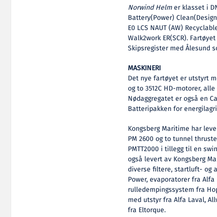
Norwind Helm
er klasset i D
Battery(Power) Clean(Desig
E0 LCS NAUT (AW) Recyclabl
Walk2work ER(SCR). Fartøyet e
Skipsregister med Ålesund s
MASKINERI
Det nye fartøyet er utstyrt m
og to 3512C HD-motorer, alle 
Nødaggregatet er også en Cat
Batteripakken for energilagri
Kongsberg Maritime har lever
PM 2600 og to tunnel thruste
PMTT2000 i tillegg til en sw
også levert av Kongsberg Mar
diverse filtere, startluft- o
Power, evaporatorer fra Alf
rulledempingssystem fra Ho
med utstyr fra Alfa Laval, A
fra Eltorque.