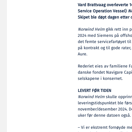
Vard Brattvaag overleverte 
Service Operation Vessel)
N
Skipet ble døpt dagen etter 
Norwind Helm
gikk rett inn 
2024 med Siemens på offsho
det femte servicefartøyet til
på kontrakt og til gode rate
Aure.
Rederiet eies av familiene F
danske fondet Navigare Capit
selskapene i konsernet.
LEVERT FØR TIDEN
Norwind Helm
skulle opprinn
leveringstidspunktet ble før
november/desember 2024. Det
uker før denne datoen også.
– Vi er ekstremt fornøyde me