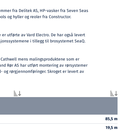
mmer fra Delitek AS, HP-vasker fra Seven Seas
ols og hyller og reoler fra Constructor.
 er utførte av Vard Electro. De har også levert
onssystemene i tillegg til brosystemet SeaQ.
v Cathwell mens malingsproduktene som er
lland Rør AS har utført montering av rørsystemer
l- og rørgjennomføringer. Skroget er levert av
85,5 m
19,5 m