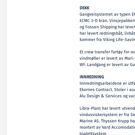
DEKK
Gangveisystemet av typen EC
ECMC 3-D kran. Vinsjepakke
og Fossen Shipping har lever
har levert redningsbåt, livbå
kommer fra Viking Life-Savi
Et crew transfer fartøy for o
vindmøller er levert av Mari
WF. Landgang er levert av G
INNREDNING
Innredningsarbeidene er utf
Ekornes Contract. Stoler i au
Alu Design & Services og van
Libra-Plast har levert utven
vindusviskersystem er fra S
Marine AS. Thyssen Krupp ha
montert av Vard Accomodatio
toalettsystem.