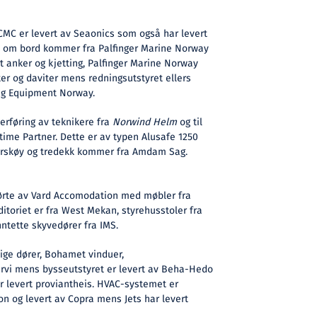
MC er levert av Seaonics som også har levert
n om bord kommer fra Palfinger Marine Norway
t anker og kjetting, Palfinger Marine Norway
ter og daviter mens redningsutstyret ellers
ng Equipment Norway.
verføring av teknikere fra
Norwind Helm
og til
-time Partner. Dette er av typen Alusafe 1250
urskøy og tredekk kommer fra Amdam Sag.
ørte av Vard Accomodation med møbler fra
ditoriet er fra West Mekan, styrehusstoler fra
ntette skyvedører fra IMS.
dige dører, Bohamet vinduer,
ervi mens bysseutstyret er levert av Beha-Hedo
r levert proviantheis. HVAC-systemet er
n og levert av Copra mens Jets har levert