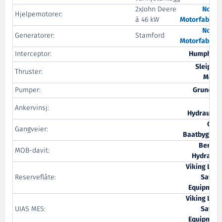
2xJohn Deere
Nogva
Hjelpemotorer:
á 46 kW
Motorfabrikk
Nogva
Generatorer:
Stamford
Motorfabrikk
Interceptor:
Humphree
Sleipner
Thruster:
Motor
Pumper:
Grundfos
MB
Ankervinsj:
Hydraulikk
Oma
Gangveier:
Baatbyggeri
Bergen
MOB-davit:
Hydraulic
Viking Life-
Reserveflåte:
Saving
Equipment
Viking Life-
UIAS MES:
Saving
Equipment