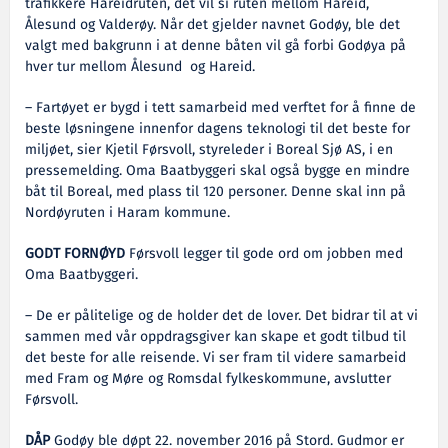
trafikkere Hareidruten, det vil si ruten mellom Hareid,
Ålesund og Valderøy. Når det gjelder navnet Godøy, ble det
valgt med bakgrunn i at denne båten vil gå forbi Godøya på
hver tur mellom Ålesund og Hareid.
– Fartøyet er bygd i tett samarbeid med verftet for å finne de
beste løsningene innenfor dagens teknologi til det beste for
miljøet, sier Kjetil Førsvoll, styreleder i Boreal Sjø AS, i en
pressemelding. Oma Baatbyggeri skal også bygge en mindre
båt til Boreal, med plass til 120 personer. Denne skal inn på
Nordøyruten i Haram kommune.
GODT FORNØYD
Førsvoll legger til gode ord om jobben med
Oma Baatbyggeri.
– De er pålitelige og de holder det de lover. Det bidrar til at vi
sammen med vår oppdragsgiver kan skape et godt tilbud til
det beste for alle reisende. Vi ser fram til videre samarbeid
med Fram og Møre og Romsdal fylkeskommune, avslutter
Førsvoll.
DÅP
Godøy ble døpt 22. november 2016 på Stord. Gudmor er