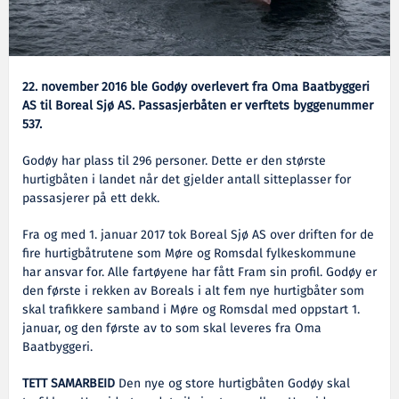
22. november 2016 ble Godøy overlevert fra Oma Baatbyggeri
AS til Boreal Sjø AS. Passasjerbåten er verftets byggenummer
537.
Godøy har plass til 296 personer.
Dette er den største
hurtigbåten i landet når det gjelder antall sitteplasser for
passasjerer på ett dekk.
Fra og med 1. januar 2017 tok Boreal Sjø AS over driften for de
fire hurtigbåtrutene som Møre og Romsdal fylkeskommune
har ansvar for. Alle fartøyene har fått Fram sin profil. Godøy er
den første i rekken av Boreals i alt fem nye hurtigbåter som
skal trafikkere samband i Møre og Romsdal med oppstart 1.
januar, og den første av to som skal leveres fra Oma
Baatbyggeri.
TETT SAMARBEID
Den nye og store hurtigbåten Godøy skal