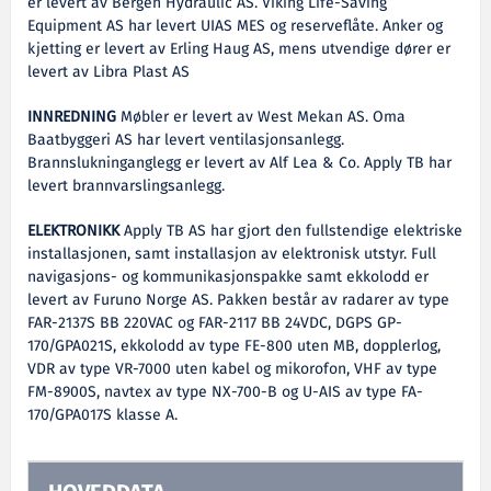
er levert av Bergen Hydraulic AS. Viking Life-Saving
Equipment AS har levert UIAS MES og reserveflåte. Anker og
kjetting er levert av Erling Haug AS, mens utvendige dører er
levert av Libra Plast AS
INNREDNING
Møbler er levert av West Mekan AS. Oma
Baatbyggeri AS har levert ventilasjonsanlegg.
Brannslukninganglegg er levert av Alf Lea & Co. Apply TB har
levert brannvarslingsanlegg.
ELEKTRONIKK
Apply TB AS har gjort den fullstendige elektriske
installasjonen, samt installasjon av elektronisk utstyr. Full
navigasjons- og kommunikasjonspakke samt ekkolodd er
levert av Furuno Norge AS. Pakken består av radarer av type
FAR-2137S BB 220VAC og FAR-2117 BB 24VDC, DGPS GP-
170/GPA021S, ekkolodd av type FE-800 uten MB, dopplerlog,
VDR av type VR-7000 uten kabel og mikorofon, VHF av type
FM-8900S, navtex av type NX-700-B og U-AIS av type FA-
170/GPA017S klasse A.