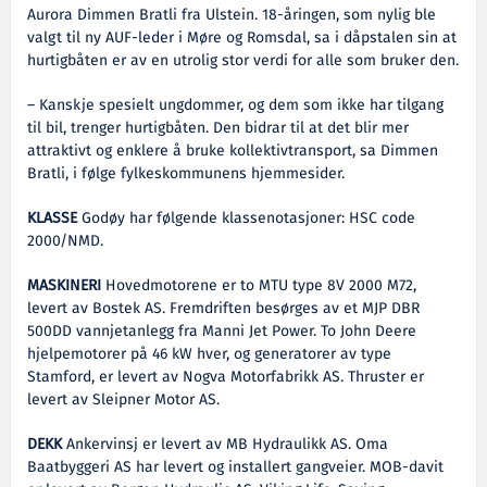
Aurora Dimmen Bratli fra Ulstein. 18-åringen, som nylig ble
valgt til ny AUF-leder i Møre og Romsdal,
sa i dåpstalen sin at
hurtigbåten er av en utrolig stor verdi for alle som bruker den.
– Kanskje spesielt ungdommer, og dem som ikke har tilgang
til bil, trenger hurtigbåten. Den bidrar til at det blir mer
attraktivt og enklere å bruke kollektivtransport, sa Dimmen
Bratli, i følge fylkeskommunens hjemmesider.
KLASSE
Godøy har følgende klassenotasjoner: HSC code
2000/NMD.
MASKINERI
Hovedmotorene er to MTU type 8V 2000 M72,
levert av Bostek AS. Fremdriften besørges av et MJP DBR
500DD vannjetanlegg fra Manni Jet Power. To John Deere
hjelpemotorer på 46 kW hver, og generatorer av type
Stamford, er levert av Nogva Motorfabrikk AS. Thruster er
levert av Sleipner Motor AS.
DEKK
Ankervinsj er levert av MB Hydraulikk AS. Oma
Baatbyggeri AS har levert og installert gangveier. MOB-davit