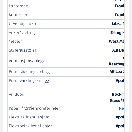
Lanterner:
Tranberg
Kontroller:
Tranberg
Utvendige dører:
Libra Plast
Anker/kjetting:
Erling Haug
Møbler:
West Mekan
Styrehusstoler:
Alu Design
Oma
Ventilasjonsanlegg:
Baatbyggeri
Brannslukningsanlegg:
Alf Lea & Co
Brannvarslingsanlegg:
Apply TB
SG
Vinduer:
Bøckmann
Glass/Ertec
Kabel-/rørgjennomføringer:
Roxtec
Elektrisk installasjon:
Apply TB
Elektronisk installasjon:
Apply TB