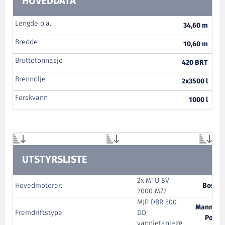
HOVEDDATA
Lengde o.a.
34,60 m
Bredde
10,60 m
Bruttotonnasje
420 BRT
Brennolje
2x3500 l
Ferskvann
1000 l
UTSTYRSLISTE
2x MTU 8V
Hovedmotorer:
Bostek
2000 M72
MJP DBR 500
Manni Jet
Fremdriftstype:
DD
Power
vannjetanlegg