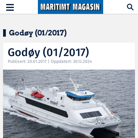
Hopp til hovedinnhold
Toggle
navigation
Godøy (01/2017)
Godøy (01/2017)
Publisert: 20.01.2017 | Oppdatert: 30.12.2024