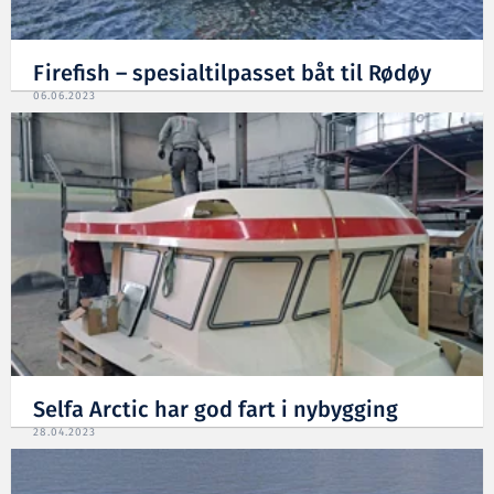
Firefish – spesialtilpasset båt til Rødøy
06.06.2023
Selfa Arctic har god fart i nybygging
28.04.2023