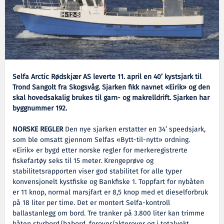
Selfa Arctic Rødskjær AS leverte 11. april en 40’ kystsjark til
Trond Sangolt fra Skogsvåg. Sjarken fikk navnet «Eirik» og den
skal hovedsakalig brukes til garn- og makrelldrift. Sjarken har
byggnummer 192.
NORSKE REGLER
Den nye sjarken erstatter en 34’ speedsjark,
som ble omsatt gjennom Selfas «Bytt-til-nytt» ordning.
«Eirik» er bygd etter norske regler for merkeregistrerte
fiskefartøy seks til 15 meter. Krengeprøve og
stabilitetsrapporten viser god stabilitet for alle typer
konvensjonelt kystfiske og Bankfiske 1. Toppfart for nybåten
er 11 knop, normal marsjfart er 8,5 knop med et dieselforbruk
på 18 liter per time. Det er montert Selfa-kontroll
ballastanlegg om bord. Tre tranker på 3.800 liter kan trimme