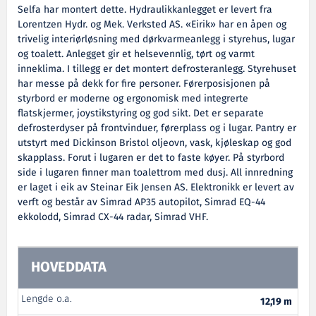
Selfa har montert dette. Hydraulikkanlegget er levert fra
Lorentzen Hydr. og Mek. Verksted AS. «Eirik» har en åpen og
trivelig interiørløsning med dørkvarmeanlegg i styrehus, lugar
og toalett. Anlegget gir et helsevennlig, tørt og varmt
inneklima. I tillegg er det montert defrosteranlegg. Styrehuset
har messe på dekk for fire personer. Førerposisjonen på
styrbord er moderne og ergonomisk med integrerte
flatskjermer, joystikstyring og god sikt. Det er separate
defrosterdyser på frontvinduer, førerplass og i lugar. Pantry er
utstyrt med Dickinson Bristol oljeovn, vask, kjøleskap og god
skapplass. Forut i lugaren er det to faste køyer. På styrbord
side i lugaren finner man toalettrom med dusj. All innredning
er laget i eik av Steinar Eik Jensen AS. Elektronikk er levert av
verft og består av Simrad AP35 autopilot, Simrad EQ-44
ekkolodd, Simrad CX-44 radar, Simrad VHF.
HOVEDDATA
Lengde o.a.
12,19 m