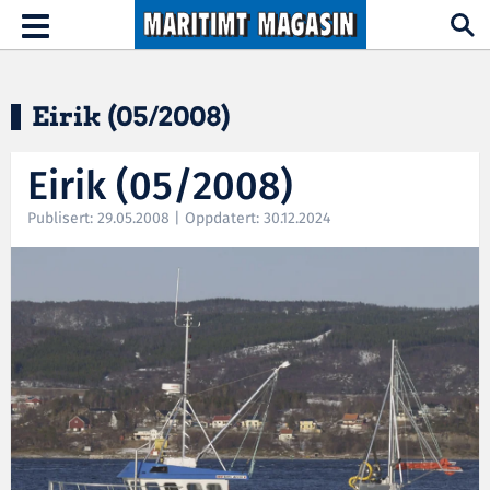
Hopp til hovedinnhold
Toggle
navigation
Eirik (05/2008)
Eirik (05/2008)
Publisert: 29.05.2008 | Oppdatert: 30.12.2024