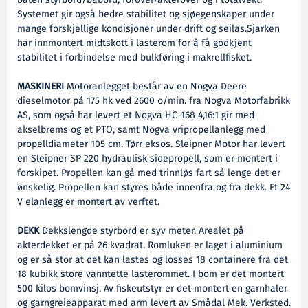
båten styrbord/babord, forover/akterover og i totalvekt.
Systemet gir også bedre stabilitet og sjøegenskaper under
mange forskjellige kondisjoner under drift og seilas.Sjarken
har innmontert midtskott i lasterom for å få godkjent
stabilitet i forbindelse med bulkføring i makrellfisket.
MASKINERI
Motoranlegget består av en Nogva Deere
dieselmotor på 175 hk ved 2600 o/min. fra Nogva Motorfabrikk
AS, som også har levert et Nogva HC-168 4,16:1 gir med
akselbrems og et PTO, samt Nogva vripropellanlegg med
propelldiameter 105 cm. Tørr eksos. Sleipner Motor har levert
en Sleipner SP 220 hydraulisk sidepropell, som er montert i
forskipet. Propellen kan gå med trinnløs fart så lenge det er
ønskelig. Propellen kan styres både innenfra og fra dekk. Et 24
V elanlegg er montert av verftet.
DEKK
Dekkslengde styrbord er syv meter. Arealet på
akterdekket er på 26 kvadrat. Romluken er laget i aluminium
og er så stor at det kan lastes og losses 18 containere fra det
18 kubikk store vanntette lasterommet. I bom er det montert
500 kilos bomvinsj. Av fiskeutstyr er det montert en garnhaler
og garngreieapparat med arm levert av Smådal Mek. Verksted.