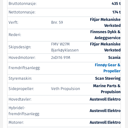
Bruttotonnasje:
435 t
Nettotonnasje:
174 t
Fitjar Mekaniske
Verft:
Bnr. 59
Verksted
Finnsnes Dykk &
Rederi:
Anleggservice
FMV W27M
Fitjar Mekaniske
Skipsdesign:
Bjarkøyklassen
Verksted
Hovedmotorer:
2xDI16 91M
Scania
Finnøy Gear &
Fremdriftsanlegg:
Propeller
Styremaskin:
Scan Steering
Marine Parts &
Sidepropeller:
Veth Propulsion
Propulsion
Hovedtavler:
Austevoll Elektro
Hybridel-
Austevoll Elektro
fremdriftsanlegg:
Motorer:
Austevoll Elektro