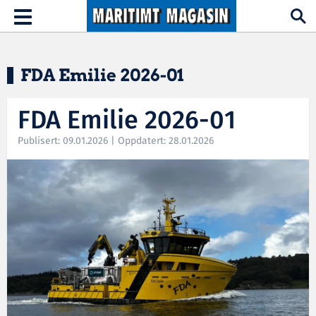
Hopp til hovedinnhold
Toggle
navigation
FDA Emilie 2026-01
FDA Emilie 2026-01
Publisert: 09.01.2026 | Oppdatert: 28.01.2026