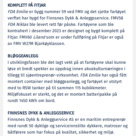
KOMPLETT PÅ FITJAR
FDA Emilie
er bygg nummer 59 ved FMV og det sjette fartøyet
verftet har bygd for Finnsnes Dykk & Anleggsservice. FMV58
FDA Niklas
ble levert rett før påske. Fartøyene som ble
kontrahert i desember 2023 er designet og bygd komplett på
Fitjar. FMV60
Liland
som er under fullføring på Fitjar er også
av FMV W27M Bjarkøyklassen.
BLØGGEANLEGG
I utviklingsfasen ble det lagt vekt på at fartøyene skal kunne
løse et bredt spekter av oppdrag innen akvakulturnæringen i
tillegg til sjøentreprenør-virksomhet.
FDA Emilie
har også fått
montert container med bløggeanlegg, og fartøyet er utstyrt
med to RSW tanker på til sammen 115 kubikkmeter.
Miljøfokuset er sterkt, og det er montert batteripakke på
rundt 1450 kWh om bord.
FINNSNES DYKK & ANLEGGSERVICE
Finnsnes Dykk & Anleggservice AS er en maritim entreprenør
med rundt 50 dyktige og serviceinnstilte dykkere, matroser og
båtførere som har fokus på kvalitet, sikkerhet og miljø.