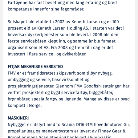
Fartøyene har fast besetning med lang erfaring og bred
kompetanse innenfor sine fagområder.
Selskapet ble etablert i 2002 av Keneth Larsen og er 100
prosent eid av Keneth Larsen Holding AS. I starten var det i
hovedsak dykkertjenester som ble levert. I 2008 ble den
første servicebåten kjøpt inn, og samme år ble firmaet
organisert som et AS. Fra 2008 og frem til i dag er det
investert i flere service- og dykkerbåter.
FITJAR MEKANISKE VERKSTED
FMV er et framtidsrettet skipsverft som tilbyr nybygg,
ombygging og service, basevirksomhet og
prosjekteringstjenester. Gjennom FMV Goodfish-satsingen har
verftet prosjektert og bygd servicefartøy, bløggebåter,
brønnbåter, spesialfartøy og lignende. Mange av disse er bygd
komplett i Norge.
MASKINERI
Nybygget er utstyrt med to Scania DI16 91M hovedmotorer. Gir,
propellanlegg og manøversystem er levert av Finnøy Gear &
Propeller mens Scan Steering har levert styremaskin.