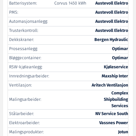
Batterisystem:
Corvus 1450 kWh
Austevoll Elektro
PMS:
Austevoll Elektro
Automasjonsanlegg:
Austevoll Elektro
Trusterkontroll:
Austevoll Elektro
Dekkskraner:
Bergen Hydraulic
Prosessanlegg:
Optimar
Bløggecontainer:
Optimar
RSW-kjøleanlegg:
Kjøleservice
Innredningsarbeider:
Maxship Inter
Ventilasjon:
Aritech Ventilasjon
Complex
Malingsarbeider:
Shipbuilding
Services
Stålarbeider:
NV Service South
Elektroarbeider:
Vassnes Power
Malingsprodukter:
Jotun