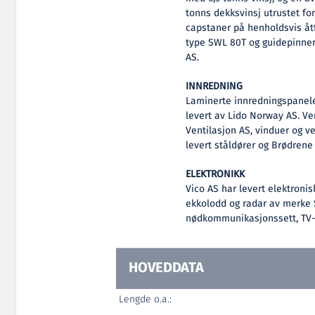
tonns dekksvinsj utrustet for
capstaner på henholdsvis ått
type SWL 80T og guidepinner
AS.
INNREDNING
Laminerte innredningspaneler,
levert av Lido Norway AS. Ven
Ventilasjon AS, vinduer og ve
levert ståldører og Brødrene
ELEKTRONIKK
Vico AS har levert elektronis
ekkolodd og radar av merke 
nødkommunikasjonssett, TV-
HOVEDDATA
Lengde o.a.: