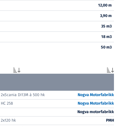
12,00 m
3,90 m
35 m3
18 m3
50 m3
2xScania DI13M à 500 hk
Nogva Motorfabrikk
HC 258
Nogva Motorfabrikk
Nogva motorfabrikk
2x120 hk
PMH