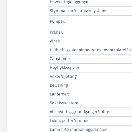
Havne-/nødaggregat:
Styremaskin/manøversystem:
Pumper:
Kraner:
Vinsj:
Haikjeft-/guidepinnearrangement/platelås:
Capstaner:
Høytrykksspyler:
Anker/kjetting:
Belysning:
Lanterner:
Søkelyskastere:
Alu. overbygg/landganger/fallrep:
Luker/porter/ramper:
Laminerte innredningspaneler: