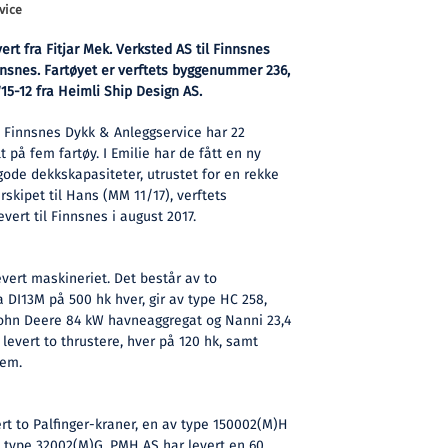
vice
vert fra Fitjar Mek. Verksted AS til Finnsnes
nnsnes. Fartøyet er verftets byggenummer 236,
5-12 fra Heimli Ship Design AS.
 Finnsnes Dykk & Anleggservice har 22
t på fem fartøy. I Emilie har de fått en ny
ode dekkskapasiteter, utrustet for en rekke
rskipet til Hans (MM 11/17), verftets
ert til Finnsnes i august 2017.
vert maskineriet. Det består av to
DI13M på 500 hk hver, gir av type HC 258,
 John Deere 84 kW havneaggregat og Nanni 23,4
evert to thrustere, hver på 120 hk, samt
tem.
rt to Palfinger-kraner, en av type 150002(M)H
v type 32002(M)G. PMH AS har levert en 60