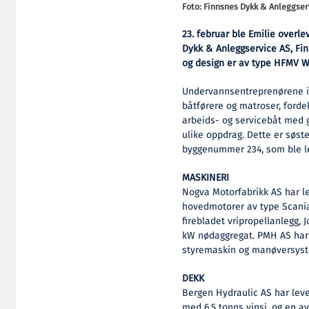
Foto: Finnsnes Dykk & Anleggser
23. februar ble Emilie overle
Dykk & Anleggservice AS, Fi
og design er av type HFMV W1
Undervannsentreprenørene i
båtførere og matroser, fordel
arbeids- og servicebåt med g
ulike oppdrag. Dette er søste
byggenummer 234, som ble lev
MASKINERI
Nogva Motorfabrikk AS har le
hovedmotorer av type Scania 
firebladet vripropellanlegg,
kW nødaggregat. PMH AS har l
styremaskin og manøversys
DEKK
Bergen Hydraulic AS har leve
med 6,5 tonns vinsj, og en a