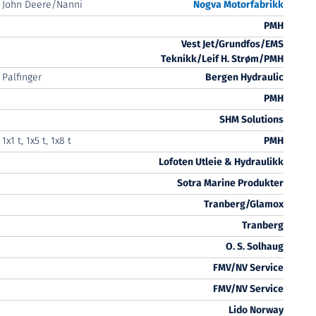
John Deere/Nanni
Nogva Motorfabrikk
PMH
Vest Jet/Grundfos/EMS
Teknikk/Leif H. Strøm/PMH
Palfinger
Bergen Hydraulic
PMH
SHM Solutions
1x1 t, 1x5 t, 1x8 t
PMH
Lofoten Utleie & Hydraulikk
Sotra Marine Produkter
Tranberg/Glamox
Tranberg
O. S. Solhaug
FMV/NV Service
FMV/NV Service
Lido Norway