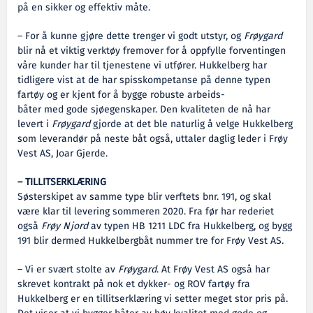
på en sikker og effektiv måte.
– For å kunne gjøre dette trenger vi godt utstyr, og
Frøygard
blir nå et viktig verktøy fremover for å oppfylle forventingen
våre kunder har til tjenestene vi utfører. Hukkelberg har
tidligere vist at de har spisskompetanse på denne typen
fartøy og er kjent for å bygge robuste arbeids-
båter med gode sjøegenskaper. Den kvaliteten de nå har
levert i
Frøygard
gjorde at det ble naturlig å velge Hukkelberg
som leverandør på neste båt også, uttaler daglig leder i Frøy
Vest AS, Joar Gjerde.
– TILLITSERKLÆRING
Søsterskipet av samme type blir verftets bnr. 191, og skal
være klar til levering sommeren 2020. Fra før har rederiet
også
Frøy Njord
av typen HB 1211 LDC fra Hukkelberg, og bygg
191 blir dermed Hukkelbergbåt nummer tre for Frøy Vest AS.
– Vi er svært stolte av
Frøygard
. At Frøy Vest AS også har
skrevet kontrakt på nok et dykker- og ROV fartøy fra
Hukkelberg er en tillitserklæring vi setter meget stor pris på.