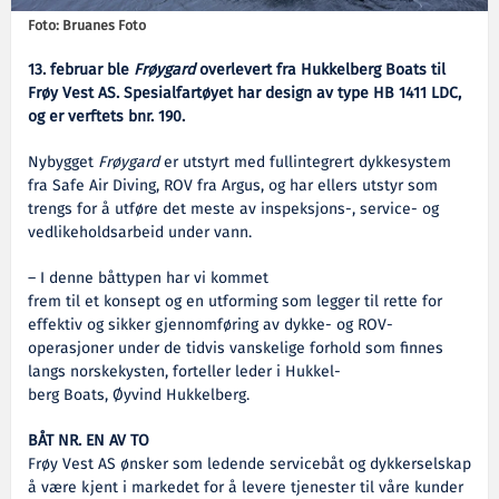
Foto: Bruanes Foto
13. februar ble
Frøygard
overlevert fra Hukkelberg Boats til
Frøy Vest AS. Spesialfartøyet har design av type HB 1411 LDC,
og er verftets bnr. 190.
Nybygget
Frøygard
er utstyrt med fullintegrert dykkesystem
fra Safe Air Diving, ROV fra Argus, og har ellers utstyr som
trengs for å utføre det meste av inspeksjons-, service- og
vedlikeholdsarbeid under vann.
– I denne båttypen har vi kommet
frem til et konsept og en utforming som legger til rette for
effektiv og sikker gjennomføring av dykke- og ROV-
operasjoner under de tidvis vanskelige forhold som finnes
langs norskekysten, forteller leder i Hukkel-
berg Boats, Øyvind Hukkelberg.
BÅT NR. EN AV TO
Frøy Vest AS ønsker som ledende servicebåt og dykkerselskap
å være kjent i markedet for å levere tjenester til våre kunder