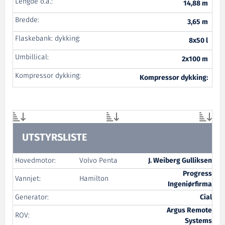
Lengde o.a.:
14,88 m
Bredde:
3,65 m
Flaskebank: dykking:
8x50 l
Umbillical:
2x100 m
Kompressor dykking:
Kompressor dykking:
UTSTYRSLISTE
Hovedmotor:
Volvo Penta
J. Weiberg Gulliksen
Progress
Vannjet:
Hamilton
Ingeniørfirma
Generator:
Cial
Argus Remote
ROV:
Systems