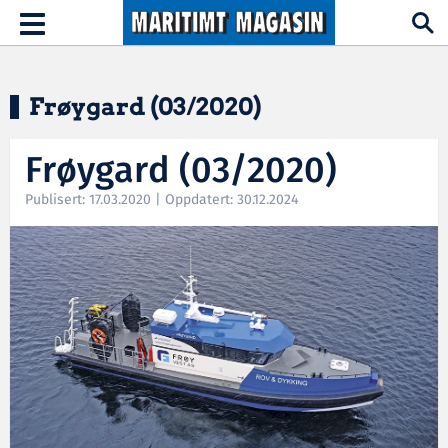
Hopp til hovedinnhold
Toggle
navigation
Frøygard (03/2020)
Frøygard (03/2020)
Publisert: 17.03.2020 | Oppdatert: 30.12.2024