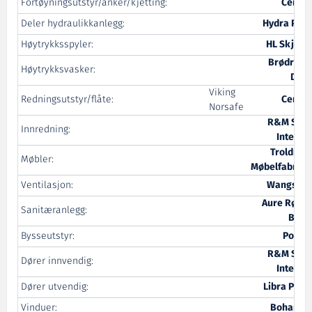
Fortøyningsutstyr/anker/kjetting:
Certex
Deler hydraulikkanlegg:
Hydra Pipe
Høytrykksspyler:
HL Skjong
Brødrene
Høytrykksvasker:
Dahl
Viking
Redningsutstyr/flåte:
Certex
Norsafe
R&M Ship
Innredning:
Interior
Troldmyr
Møbler:
Møbelfabrikk
Ventilasjon:
Wangsmo
Aure Rør &
Sanitæranlegg:
Bygg
Bysseutstyr:
Power
R&M Ship
Dører innvendig:
Interior
Dører utvendig:
Libra Plast
Vinduer:
Bohamet