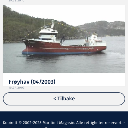
29.03.2010
Frøyhav (04/2003)
10.04.2003
< Tilbake
Kopirett © 2002-2025 Maritimt Magasin. Alle rettigheter reservert. -