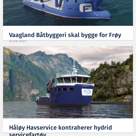
Vaagland Båtbyggeri skal bygge for Frøy
24.08.2023
Håløy Havservice kontraherer hydrid
servicefartøy