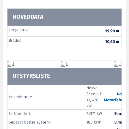
HOVEDDATA
Lengde o.a.:
19,90 m
Bredde:
10,60 m
UTSTYRSLISTE
Nogva
Scania DI
Nogva
Hovedmotor:
13, 426
Motorfabrikk
kW
El. framdrift:
2x374 kW
Elmarin
Separat batterisystem:
180 kWh
Elmarin