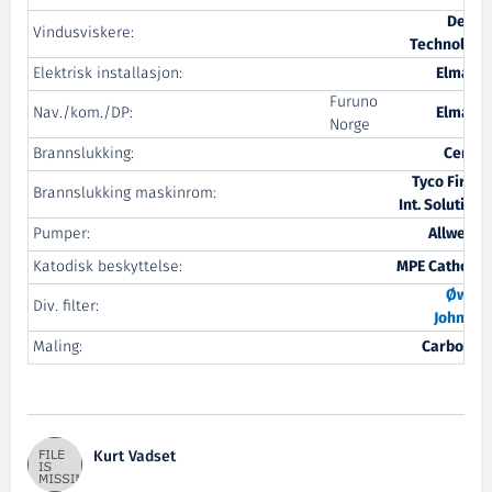
Decca
Vindusviskere:
Technology
Elektrisk installasjon:
Elmarin
Furuno
Nav./kom./DP:
Elmarin
Norge
Brannslukking:
Certex
Tyco Fire &
Brannslukking maskinrom:
Int. Solutions
Pumper:
Allweiler
Katodisk beskyttelse:
MPE Cathodic
Øwre
-
Div. filter:
Johnsen
Maling:
Carboline
Kurt Vadset