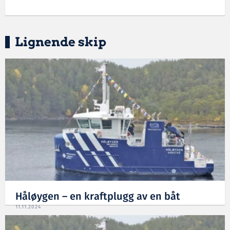
Lignende skip
Håløygen – en kraftplugg av en båt
11.11.2024