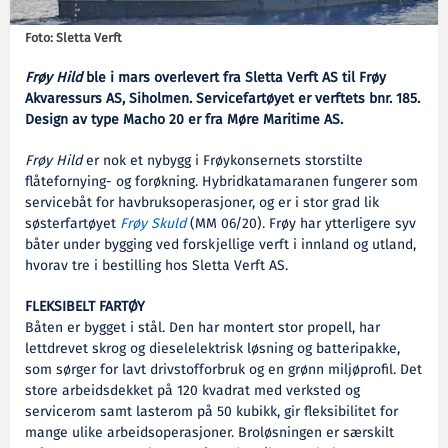
Foto: Sletta Verft
Frøy Hild
ble i mars overlevert fra Sletta Verft AS til Frøy
Akvaressurs AS, Siholmen. Servicefartøyet er verftets bnr. 185.
Design av type Macho 20 er fra Møre Maritime AS.
Frøy Hild
er nok et nybygg i Frøykonsernets storstilte
flåtefornying- og forøkning. Hybridkatamaranen fungerer som
servicebåt for havbruksoperasjoner, og er i stor grad lik
søsterfartøyet
Frøy Skuld
(MM 06/20). Frøy har ytterligere syv
båter under bygging ved forskjellige verft i innland og utland,
hvorav tre i bestilling hos Sletta Verft AS.
FLEKSIBELT FARTØY
Båten er bygget i stål. Den har montert stor propell, har
lettdrevet skrog og dieselelektrisk løsning og batteripakke,
som sørger for lavt drivstofforbruk og en grønn miljøprofil. Det
store arbeidsdekket på 120 kvadrat med verksted og
servicerom samt lasterom på 50 kubikk, gir fleksibilitet for
mange ulike arbeidsoperasjoner. Broløsningen er særskilt