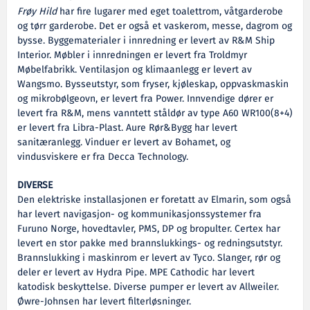
Frøy Hild
har fire lugarer med eget toalettrom, våtgarderobe
og tørr garderobe. Det er også et vaskerom, messe, dagrom og
bysse. Byggematerialer i innredning er levert av R&M Ship
Interior. Møbler i innredningen er levert fra Troldmyr
Møbelfabrikk. Ventilasjon og klimaanlegg er levert av
Wangsmo. Bysseutstyr, som fryser, kjøleskap, oppvaskmaskin
og mikrobølgeovn, er levert fra Power. Innvendige dører er
levert fra R&M, mens vanntett ståldør av type A60 WR100(8+4)
er levert fra Libra-Plast. Aure Rør&Bygg har levert
sanitæranlegg. Vinduer er levert av Bohamet, og
vindusviskere er fra Decca Technology.
DIVERSE
Den elektriske installasjonen er foretatt av Elmarin, som også
har levert navigasjon- og kommunikasjonssystemer fra
Furuno Norge, hovedtavler, PMS, DP og bropulter. Certex har
levert en stor pakke med brannslukkings- og redningsutstyr.
Brannslukking i maskinrom er levert av Tyco. Slanger, rør og
deler er levert av Hydra Pipe. MPE Cathodic har levert
katodisk beskyttelse. Diverse pumper er levert av Allweiler.
Øwre-Johnsen har levert filterløsninger.