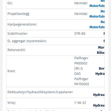
Nogva
Gir:
Heimdal
Motorfabrikk
Nogva
Propellanlegg:
Heimdal
Motorfabrikk
Nogva
Hjelpegeneratorer:
Motorfabrikk
Sidethruster:
STR-80
PMH
El. aggregat styremaskin:
PMH
Maritim
Rotorventil:
Båtustyr
Palfinger
PK65002
(M) G
Bergen
Kran:
OAS
Hydraulic
Palfinger
PK150002
MB
Dekksutstyr/hydraulikksystem/capstaner:
Hydraulikk
MB
Vinsj:
1-VA-22
Hydraulikk