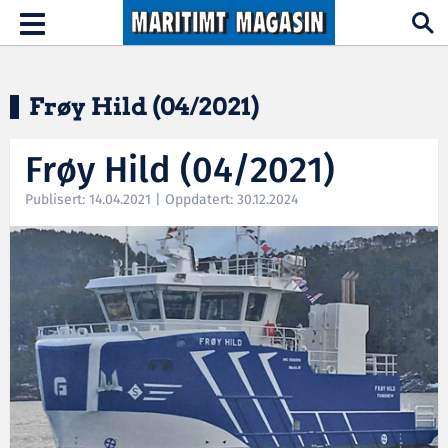
Hopp til hovedinnhold
Toggle
navigation
Frøy Hild (04/2021)
Frøy Hild (04/2021)
Publisert: 14.04.2021 | Oppdatert: 30.12.2024