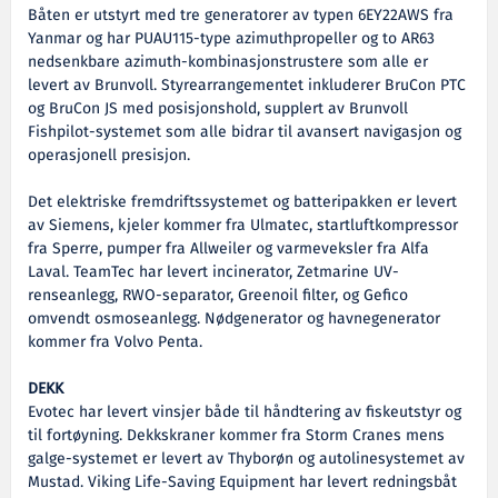
Båten er utstyrt med tre generatorer av typen 6EY22AWS fra
Yanmar og har PUAU115-type azimuthpropeller og to AR63
nedsenkbare azimuth-kombinasjonstrustere som alle er
levert av Brunvoll. Styrearrangementet inkluderer BruCon PTC
og BruCon JS med posisjonshold, supplert av Brunvoll
Fishpilot-systemet som alle bidrar til avansert navigasjon og
operasjonell presisjon.
Det elektriske fremdriftssystemet og batteripakken er levert
av Siemens, kjeler kommer fra Ulmatec, startluftkompressor
fra Sperre, pumper fra Allweiler og varmeveksler fra Alfa
Laval. TeamTec har levert incinerator, Zetmarine UV-
renseanlegg, RWO-separator, Greenoil filter, og Gefico
omvendt osmoseanlegg. Nødgenerator og havnegenerator
kommer fra Volvo Penta.
DEKK
Evotec har levert vinsjer både til håndtering av fiskeutstyr og
til fortøyning. Dekkskraner kommer fra Storm Cranes mens
galge-systemet er levert av Thyborøn og autolinesystemet av
Mustad. Viking Life-Saving Equipment har levert redningsbåt