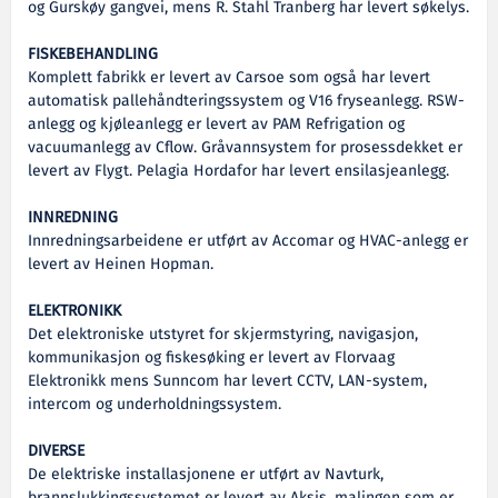
og Gurskøy gangvei, mens R. Stahl Tranberg har levert søkelys.
FISKEBEHANDLING
Komplett fabrikk er levert av Carsoe som også har levert
automatisk pallehåndteringssystem og V16 fryseanlegg. RSW-
anlegg og kjøleanlegg er levert av PAM Refrigation og
vacuumanlegg av Cflow. Gråvannsystem for prosessdekket er
levert av Flygt. Pelagia Hordafor har levert ensilasjeanlegg.
INNREDNING
Innredningsarbeidene er utført av Accomar og HVAC-anlegg er
levert av Heinen Hopman.
ELEKTRONIKK
Det elektroniske utstyret for skjermstyring, navigasjon,
kommunikasjon og fiskesøking er levert av Florvaag
Elektronikk mens Sunncom har levert CCTV, LAN-system,
intercom og underholdningssystem.
DIVERSE
De elektriske installasjonene er utført av Navturk,
brannslukkingssystemet er levert av Aksis, malingen som er