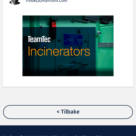
frode[a]maritimt.com
< Tilbake