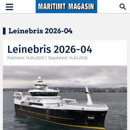
Hopp til hovedinnhold
Toggle
navigation
Leinebris 2026-04
Leinebris 2026-04
Publisert: 14.04.2026 | Oppdatert: 14.04.2026