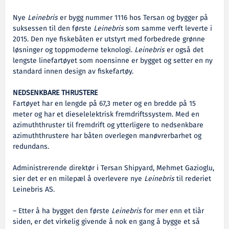
Nye
Leinebris
er bygg nummer 1116 hos Tersan og bygger på
suksessen til den første
Leinebris
som samme verft leverte i
2015. Den nye fiskebåten er utstyrt med forbedrede grønne
løsninger og toppmoderne teknologi.
Leinebris
er også det
lengste linefartøyet som noensinne er bygget og setter en ny
standard innen design av fiskefartøy.
NEDSENKBARE THRUSTERE
Fartøyet har en lengde på 67,3 meter og en bredde på 15
meter og har et dieselelektrisk fremdriftssystem. Med en
azimuththruster til fremdrift og ytterligere to nedsenkbare
azimuththrustere har båten overlegen manøvrerbarhet og
redundans.
Administrerende direktør i Tersan Shipyard, Mehmet Gazioglu,
sier det er en milepæl å overlevere nye
Leinebris
til rederiet
Leinebris AS.
– Etter å ha bygget den første
Leinebris
for mer enn et tiår
siden, er det virkelig givende å nok en gang å bygge et så