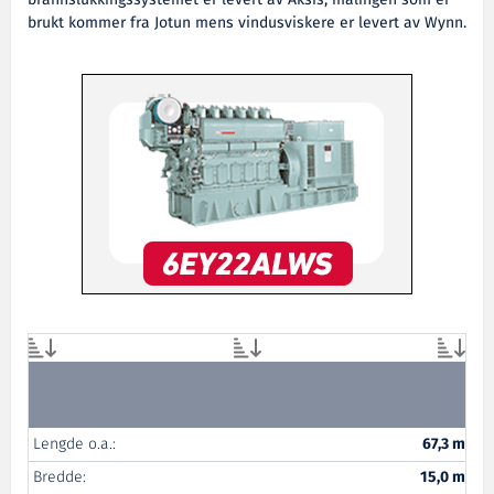
brukt kommer fra Jotun mens vindusviskere er levert av Wynn.
Lengde o.a.:
67,3 m
Bredde:
15,0 m