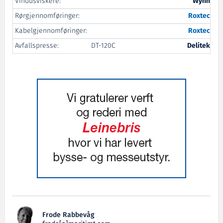
Vindusviskere:
Wynn
Rørgjennomføringer:
Roxtec
Kabelgjennomføringer:
Roxtec
Avfallspresse:
DT-120C
Delitek
Frode Rabbevåg