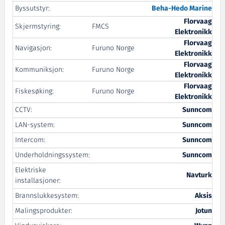
Byssutstyr:
Beha-Hedo Marine
Florvaag
Skjermstyring:
FMCS
Elektronikk
Florvaag
Navigasjon:
Furuno Norge
Elektronikk
Florvaag
Kommuniksjon:
Furuno Norge
Elektronikk
Florvaag
Fiskesøking:
Furuno Norge
Elektronikk
CCTV:
Sunncom
LAN-system:
Sunncom
Intercom:
Sunncom
Underholdningssystem:
Sunncom
Elektriske
Navturk
installasjoner:
Brannslukkesystem:
Aksis
Malingsprodukter:
Jotun