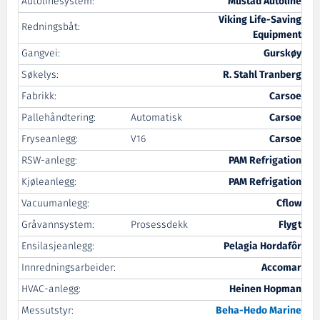
Autolinesystem:
Mustad Autoline
Viking Life-Saving
Redningsbåt:
Equipment
Gangvei:
Gurskøy
Søkelys:
R. Stahl Tranberg
Fabrikk:
Carsoe
Pallehåndtering:
Automatisk
Carsoe
Fryseanlegg:
V16
Carsoe
RSW-anlegg:
PAM Refrigation
Kjøleanlegg:
PAM Refrigation
Vacuumanlegg:
Cflow
Gråvannsystem:
Prosessdekk
Flygt
Ensilasjeanlegg:
Pelagia Hordafôr
Innredningsarbeider:
Accomar
HVAC-anlegg:
Heinen Hopman
Messutstyr:
Beha-Hedo Marine