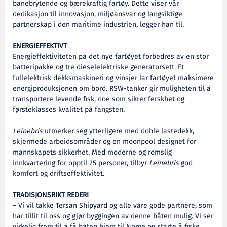
banebrytende og bærekraftig fartøy. Dette viser vår
dedikasjon til innovasjon, miljøansvar og langsiktige
partnerskap i den maritime industrien, legger han til.
ENERGIEFFEKTIVT
Energieffektiviteten på det nye fartøyet forbedres av en stor
batteripakke og tre dieselelektriske generatorsett. Et
fullelektrisk dekksmaskineri og vinsjer lar fartøyet maksimere
energiproduksjonen om bord. RSW-tanker gir muligheten til å
transportere levende fisk, noe som sikrer ferskhet og
førsteklasses kvalitet på fangsten.
Leinebris
utmerker seg ytterligere med doble lastedekk,
skjermede arbeidsområder og en moonpool designet for
mannskapets sikkerhet. Med moderne og romslig
innkvartering for opptil 25 personer, tilbyr
Leinebris
god
komfort og driftseffektivitet.
TRADISJONSRIKT REDERI
– Vi vil takke Tersan Shipyard og alle våre gode partnere, som
har tillit til oss og gjør byggingen av denne båten mulig. Vi ser
virkelig frem til å få båten hjem til Norge og starte å fiske