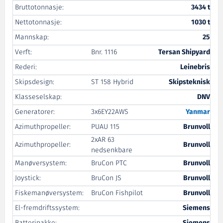
Bruttotonnasje:
3434 t
Nettotonnasje:
1030 t
Mannskap:
25
Verft:
Bnr. 1116
Tersan Shipyard
Rederi:
Leinebris
Skipsdesign:
ST 158 Hybrid
Skipsteknisk
Klasseselskap:
DNV
Generatorer:
3x6EY22AWS
Yanmar
Azimuthpropeller:
PUAU 115
Brunvoll
2xAR 63
Azimuthpropeller:
Brunvoll
nedsenkbare
Manøversystem:
BruCon PTC
Brunvoll
Joystick:
BruCon JS
Brunvoll
Fiskemanøversystem:
BruCon Fishpilot
Brunvoll
El-fremdriftssystem:
Siemens
Batteripakke:
Siemens