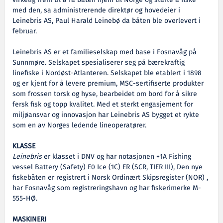
med den, sa administrerende direktør og hovedeier i
Leinebris AS, Paul Harald Leinebø da båten ble overlevert i
februar.
Leinebris AS er et familieselskap med base i Fosnavåg på
Sunnmøre. Selskapet spesialiserer seg på bærekraftig
linefiske i Nordøst-Atlanteren. Selskapet ble etablert i 1898
og er kjent for å levere premium, MSC-sertifiserte produkter
som frossen torsk og hyse, bearbeidet om bord for å sikre
fersk fisk og topp kvalitet. Med et sterkt engasjement for
miljøansvar og innovasjon har Leinebris AS bygget et rykte
som en av Norges ledende lineoperatører.
KLASSE
Leinebris
er klasset i DNV og har notasjonen +1A Fishing
vessel Battery (Safety) E0 Ice (1C) ER (SCR, TIER III), Den nye
fiskebåten er registrert i Norsk Ordinært Skipsregister (NOR) ,
har Fosnavåg som registreringshavn og har fiskerimerke M-
555-HØ.
MASKINERI