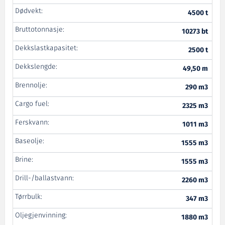
Dødvekt:
4500 t
Bruttotonnasje:
10273 bt
Dekkslastkapasitet:
2500 t
Dekkslengde:
49,50 m
Brennolje:
290 m3
Cargo fuel:
2325 m3
Ferskvann:
1011 m3
Baseolje:
1555 m3
Brine:
1555 m3
Drill-/ballastvann:
2260 m3
Tørrbulk:
347 m3
Oljegjenvinning:
1880 m3