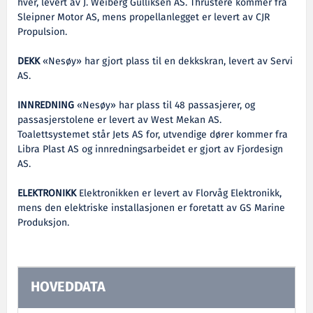
hver, levert av J. Weiberg Gulliksen AS. Thrustere kommer fra
Sleipner Motor AS, mens propellanlegget er levert av CJR
Propulsion.
DEKK
«Nesøy» har gjort plass til en dekkskran, levert av Servi
AS.
INNREDNING
«Nesøy» har plass til 48 passasjerer, og
passasjerstolene er levert av West Mekan AS.
Toalettsystemet står Jets AS for, utvendige dører kommer fra
Libra Plast AS og innredningsarbeidet er gjort av Fjordesign
AS.
ELEKTRONIKK
Elektronikken er levert av Florvåg Elektronikk,
mens den elektriske installasjonen er foretatt av GS Marine
Produksjon.
HOVEDDATA