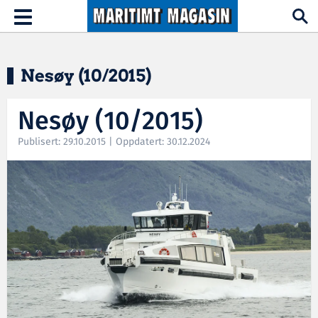
Hopp til hovedinnhold
Toggle
navigation
Nesøy (10/2015)
Nesøy (10/2015)
Publisert: 29.10.2015 | Oppdatert: 30.12.2024