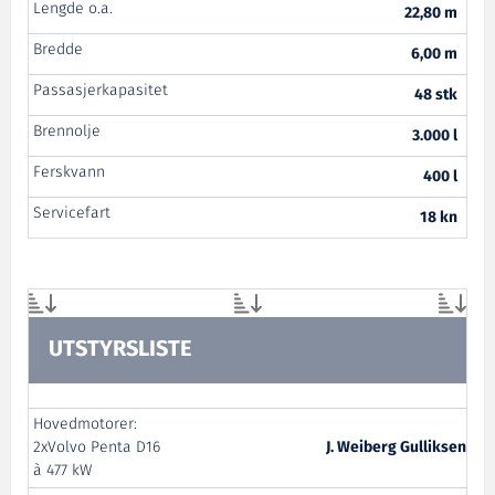
Lengde o.a.
22,80 m
Bredde
6,00 m
Passasjerkapasitet
48 stk
Brennolje
3.000 l
Ferskvann
400 l
Servicefart
18 kn
UTSTYRSLISTE
Hovedmotorer:
2xVolvo Penta D16
J. Weiberg Gulliksen
à 477 kW