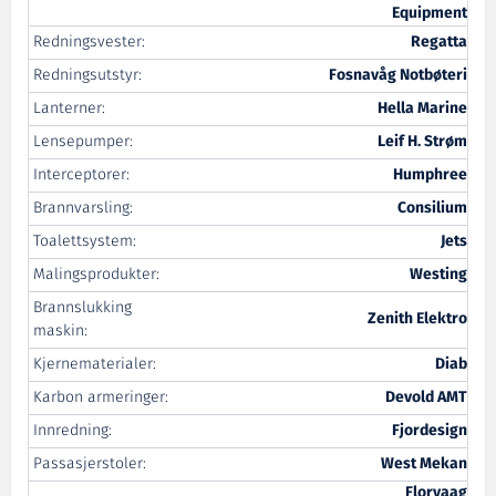
Equipment
Redningsvester:
Regatta
Redningsutstyr:
Fosnavåg Notbøteri
Lanterner:
Hella Marine
Lensepumper:
Leif H. Strøm
Interceptorer:
Humphree
Brannvarsling:
Consilium
Toalettsystem:
Jets
Malingsprodukter:
Westing
Brannslukking
Zenith Elektro
maskin:
Kjernematerialer:
Diab
Karbon armeringer:
Devold AMT
Innredning:
Fjordesign
Passasjerstoler:
West Mekan
Florvaag