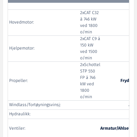
2xCAT C32
á 746 kW
Hovedmotor:
Po
ved 1800
o/min
2xCAT C9 á
150 kW
Hjelpemotor:
Po
ved 1500
o/min
2xSchottel
STP 550
FP á 746
Propeller:
Frydenb
kW ved
1800
o/min
Windlass/fortøyningsvinsj:
Adr
Hydraulikk:
Ventiler:
Armatur/Ahlsell/B