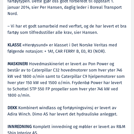
fartøytypen. Dette gjør oss godt forberedt til oppstart 1.
januar 2014, sier Per Hansen, daglig leder i Boreal Transport
Nord.
– Vi har et godt samarbeid med verftet, og de har levert et bra
fartøy som tilfredsstiller alle krav, sier Hansen.
KLASSE
«Herøysund» er klasset i Det Norske Veritas med
følgende notasjon: + 1A1, CAR FERRY B, E0, R3 (NOR).
MASKINERI
Hovedmaskineriet er levert av Pon Power og
består av to Caterpillar C32 hovedmotorer som hver yter 746
kW ved 1800 o/min samt to Caterpillar C9 hjelpemotorer som
hver yter 150 kW ved 1500 o/min. Frydenbø Power har levert
to Schottel STP 550 FP propeller som hver yter 746 kW ved
1800 o/min.
DEKK
Kombinert windlass og fortøyningsvinsj er levert av
Adira Winch. Dimo AS har levert det hydrauliske anlegget.
INNREDNING
Komplett innredning og møbler er levert av R&M
Ship Interior AS.