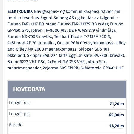
ELEKTRONIKK
Navigasjons- og kommunikasjonsutstyret om
bord er levert av Sigurd Solberg AS og består av følgende:
Furuno FAR-2117 BB radar, Furuno FAR-2137S BB radar, Furuno
GP-150 GPS, Jotron TR-8000 AIS, DEIF WMS 879 vindmåler,
Furuno NX-700B navtex, Telchart Tecdis T-2138A ECDIS,
2xSimrad AP 70 autopilot, Ocean PGM 009 gyrokompass, Lilley
and Gilley MK 2000 magnetkompass, Skipper GDS 101
ekkolodd, Skipper EML 224 fartslogg, Unisafe BW-800 brovakt,
Sailor 6222 VHF DSC, 2xEntel GMDSS VHF, Jotron Sart
radartransponder, 2xJotron 60S EPIRB, 6xMotorola GP340 UHF.
HOVEDDATA
Lengde o.a.
71,20 m
Lengde p.p.
65,00 m
Bredde
14,20 m