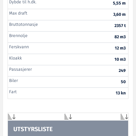
Dybde til h.dk.
5,55 m
Max draft
3,60 m
Bruttotonnasje
2357 t
Brennolje
82 m3
Ferskvann
12 m3
Kloakk
10 m3
Passasjerer
249
Biler
50
Fart
13 kn
UTSTYRSLISTE