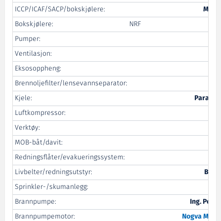
ICCP/ICAF/SACP/bokskjølere:
MPE C
Bokskjølere:
NRF
Po
Pumper:
A
Ventilasjon:
Eksosoppheng:
B
Brennoljefilter/lensevannseparator:
Kjele:
Parat H
Luftkompressor:
Atl
Verktøy:
MOB-båt/davit:
Redningsflåter/evakueringssystem:
Livbelter/redningsutstyr:
Brud
Sprinkler-/skumanlegg:
A
Brannpumpe:
Ing. Per 
Brannpumpemotor:
Nogva Motor