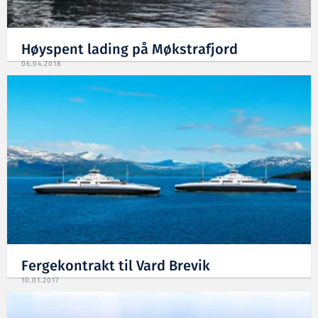
Høyspent lading på Møkstrafjord
06.04.2018
Fergekontrakt til Vard Brevik
10.01.2017