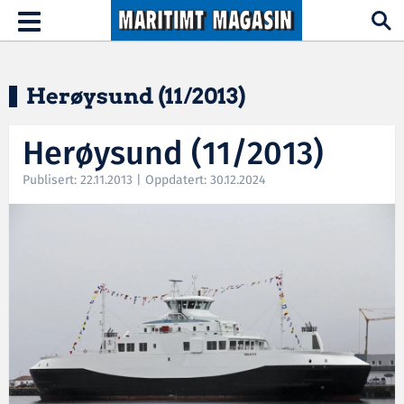
Hopp til hovedinnhold
Toggle
navigation
Herøysund (11/2013)
Herøysund (11/2013)
Publisert: 22.11.2013 | Oppdatert: 30.12.2024