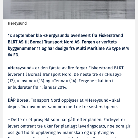
Herøysund
17. september ble «Herøysund» overlevert fra Fiskerstrand
BLRT AS til Boreal Transport Nord AS. Fergen er verftets
byggenummer 11 og har design fra Multi Maritime AS type MM
64 FD.
«Herøysund» er den første av fire ferger Fiskerstrand BLRT
leverer til Boreal Transport Nord. De neste tre er «Husøy»
(12), «Lovund» (13) og «Tenna» (14). Fergene skal inn i
anbudsruter fra 1. januar 2014.
DÅP
Boreal Transport Nord opplyser at «Herøysund» skal
døpes 14. november sammen med de tre søsterskipene.
– Dette er et prosjekt som har gått etter planen. Fartøyet er
levert omtrent tre uker før planlagt leveringsdato, noe som gir
oss god tid til opplæring av mannskap og utprøving av