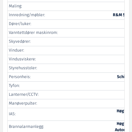
Maling:
Innredning/møbler:
R&M Ship 
Dører/luker:
Lib
Vanntettdører maskinrom:
Skyvedører:
H
Vinduer:
ID
Vindusviskere:
Styrehusstoler:
Al
Personheis:
Schindl
Tyfon:
T
Lanterner/CCTV:
Manøverpulter:
Ace
Høglund
IAS:
Aut
Høglund
Brannalarmanlegg:
Automati