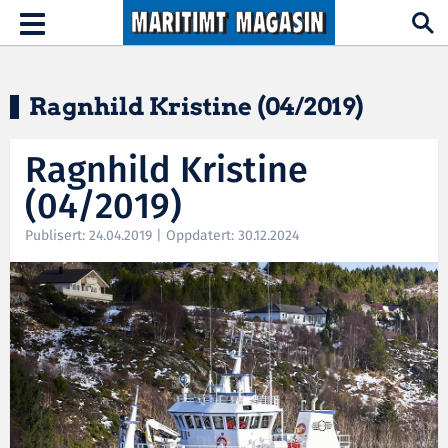
Hopp til hovedinnhold
Toggle
navigation
Ragnhild Kristine (04/2019)
Ragnhild Kristine
(04/2019)
Publisert: 24.04.2019 | Oppdatert: 30.12.2024