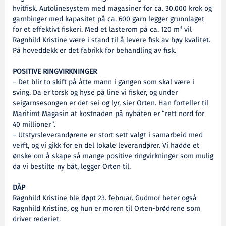
hvitfisk. Autolinesystem med magasiner for ca. 30.000 krok og
garnbinger med kapasitet på ca. 600 garn legger grunnlaget
3
for et effektivt fiskeri. Med et lasterom på ca. 120 m
vil
Ragnhild Kristine være i stand til å levere fisk av høy kvalitet.
På hoveddekk er det fabrikk for behandling av fisk.
POSITIVE RINGVIRKNINGER
– Det blir to skift på åtte mann i gangen som skal være i
sving. Da er torsk og hyse på line vi fisker, og under
seigarnsesongen er det sei og lyr, sier Orten. Han forteller til
Maritimt Magasin at kostnaden på nybåten er “rett nord for
40 millioner”.
– Utstyrsleverandørene er stort sett valgt i samarbeid med
verft, og vi gikk for en del lokale leverandører. Vi hadde et
ønske om å skape så mange positive ringvirkninger som mulig
da vi bestilte ny båt, legger Orten til.
DÅP
Ragnhild Kristine ble døpt 23. februar. Gudmor heter også
Ragnhild Kristine, og hun er moren til Orten-brødrene som
driver rederiet.