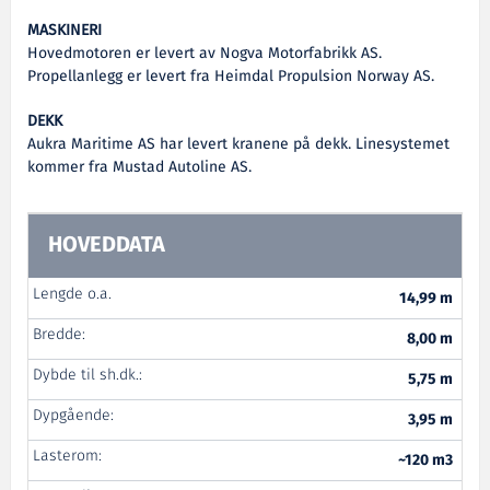
MASKINERI
Hovedmotoren er levert av Nogva Motorfabrikk AS.
Propellanlegg er levert fra Heimdal Propulsion Norway AS.
DEKK
Aukra Maritime AS har levert kranene på dekk. Linesystemet
kommer fra Mustad Autoline AS.
HOVEDDATA
Lengde o.a.
14,99 m
Bredde:
8,00 m
Dybde til sh.dk.:
5,75 m
Dypgående:
3,95 m
Lasterom:
~120 m3