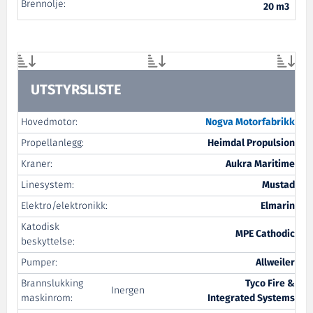
Brennolje:
20 m3
UTSTYRSLISTE
Hovedmotor:
Nogva Motorfabrikk
Propellanlegg:
Heimdal Propulsion
Kraner:
Aukra Maritime
Linesystem:
Mustad
Elektro/elektronikk:
Elmarin
Katodisk
MPE Cathodic
beskyttelse:
Pumper:
Allweiler
Brannslukking
Tyco Fire &
Inergen
maskinrom:
Integrated Systems