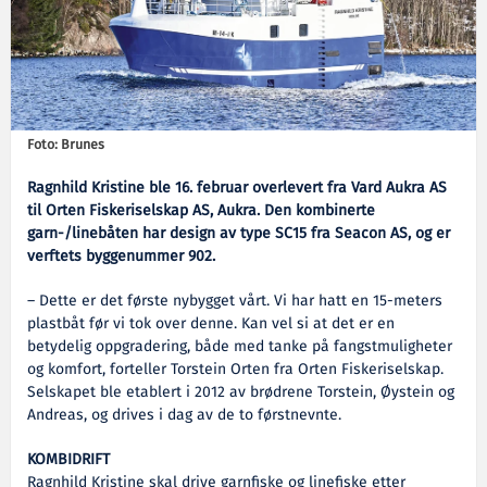
Foto: Brunes
Ragnhild Kristine ble 16. februar overlevert fra Vard Aukra AS
til Orten Fiskeriselskap AS, Aukra. Den kombinerte
garn-/linebåten har design av type SC15 fra Seacon AS, og er
verftets byggenummer 902.
– Dette er det første nybygget vårt. Vi har hatt en 15-meters
plastbåt før vi tok over denne. Kan vel si at det er en
betydelig oppgradering, både med tanke på fangstmuligheter
og komfort, forteller Torstein Orten fra Orten Fiskeriselskap.
Selskapet ble etablert i 2012 av brødrene Torstein, Øystein og
Andreas, og drives i dag av de to førstnevnte.
KOMBIDRIFT
Ragnhild Kristine skal drive garnfiske og linefiske etter