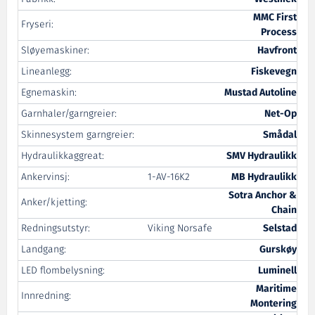
MMC First
Fryseri:
Process
Sløyemaskiner:
Havfront
Lineanlegg:
Fiskevegn
Egnemaskin:
Mustad Autoline
Garnhaler/garngreier:
Net-Op
Skinnesystem garngreier:
Smådal
Hydraulikkaggreat:
SMV Hydraulikk
Ankervinsj:
1-AV-16K2
MB Hydraulikk
Sotra Anchor &
Anker/kjetting:
Chain
Redningsutstyr:
Viking Norsafe
Selstad
Landgang:
Gurskøy
LED flombelysning:
Luminell
Maritime
Innredning:
Montering