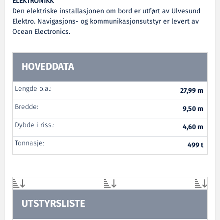
ELEKTRONIKK
Den elektriske installasjonen om bord er utført av Ulvesund
Elektro. Navigasjons- og kommunikasjonsutstyr er levert av
Ocean Electronics.
HOVEDDATA
Lengde o.a.:
27,99 m
Bredde:
9,50 m
Dybde i riss.:
4,60 m
Tonnasje:
499 t
UTSTYRSLISTE