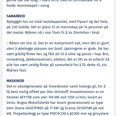
gamle båt ble solgt i mars 2019, med en driftsavtale for å
holde mannskapet i sving.
SAMARBEID
Nybygget har en total lastekapasitet, med fryseri og det hele,
på 230 kubikk. Det er plass til et mannskap på 14 personer på
det meste. Mjånes så i mai fram til å ta
Stormhav
i bruk.
– Båten ser bra ut. Det er en komprimert sak, men det er gjort
uten å ødelegge plassen om bord. Løsningene er gode. De har
vært grådig flinke her, og fått alt til å sitte og passe i hop. Bro,
innredning, dekksmaskineri, elektro, det er litt av et arbeid. Så
alle har vært veldig flinke på samarbeid for å få dette til, slo
Mjånes fast.
MASKINERI
Det er akselgenerator på hovedmotor samt tostegs gir, for å
få best mulig effekt per liter drivstoff. Hovedmotoren er en
Yanmar 6EY17W som yter 749 kW ved 1350 o/min, levert av
Verlo. Nogva Motorfabrikk har levert generatorsett av type
John Deere 4045TFM50 på 71 kW og Scania DI13075M på 426
kW. Propellanlegg av type P58.19.230.4 ø2300 mm og girsystem