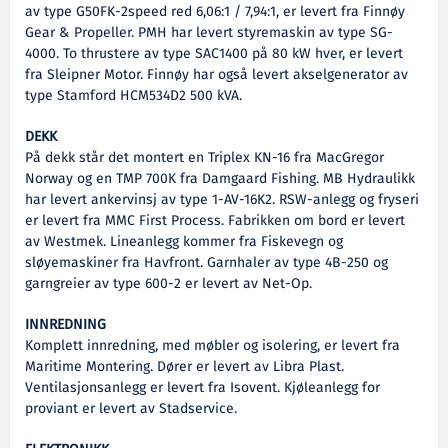
av type G50FK-2speed red 6,06:1 / 7,94:1, er levert fra Finnøy
Gear & Propeller. PMH har levert styremaskin av type SG-
4000. To thrustere av type SAC1400 på 80 kW hver, er levert
fra Sleipner Motor. Finnøy har også levert akselgenerator av
type Stamford HCM534D2 500 kVA.
DEKK
På dekk står det montert en Triplex KN-16 fra MacGregor
Norway og en TMP 700K fra Damgaard Fishing. MB Hydraulikk
har levert ankervinsj av type 1-AV-16K2. RSW-anlegg og fryseri
er levert fra MMC First Process. Fabrikken om bord er levert
av Westmek. Lineanlegg kommer fra Fiskevegn og
sløyemaskiner fra Havfront. Garnhaler av type 4B-250 og
garngreier av type 600-2 er levert av Net-Op.
INNREDNING
Komplett innredning, med møbler og isolering, er levert fra
Maritime Montering. Dører er levert av Libra Plast.
Ventilasjonsanlegg er levert fra Isovent. Kjøleanlegg for
proviant er levert av Stadservice.