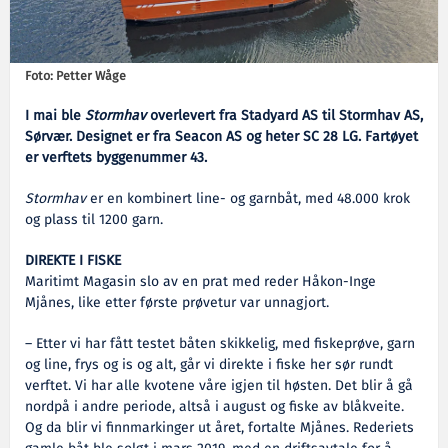
Foto: Petter Wåge
I mai ble
Stormhav
overlevert fra Stadyard AS til Stormhav AS,
Sørvær. Designet er fra Seacon AS og heter SC 28 LG. Fartøyet
er verftets byggenummer 43.
Stormhav
er en kombinert line- og garnbåt, med 48.000 krok
og plass til 1200 garn.
DIREKTE I FISKE
Maritimt Magasin slo av en prat med reder Håkon-Inge
Mjånes, like etter første prøvetur var unnagjort.
– Etter vi har fått testet båten skikkelig, med fiskeprøve, garn
og line, frys og is og alt, går vi direkte i fiske her sør rundt
verftet. Vi har alle kvotene våre igjen til høsten. Det blir å gå
nordpå i andre periode, altså i august og fiske av blåkveite.
Og da blir vi finnmarkinger ut året, fortalte Mjånes. Rederiets