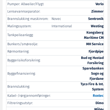
Pumper: Allweiler/Flygt
Verlo
Lensevannseparator:
Zimmer
Brannslukking maskinrom:
Novec
Sentronik
Malingssystem:
International
Westing
Kongsberg
Tankpeileanlegg:
Maritime CM
Bunkers/smøreolje:
MH Service
Rørmontering:
Fjordpipe
Bud og Hustad
Byggerisikoforsikring:
Forsikring
Sparebanken
Byggefinansiering:
Sogn og
Fjordane
Tyco Fire & Int.
Brannslukking:
System
Kabel-/rørgjennomføringer:
Roxtec
Filtreringsutstyr:
Dimo
Måløy