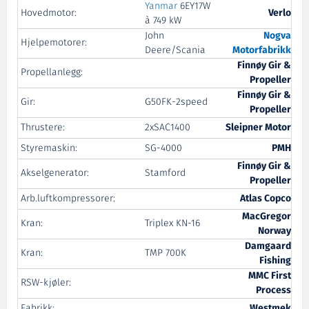
Yanmar
6EY17W
Hovedmotor:
Verlo
à 749 kW
John
Nogva
Hjelpemotorer:
Deere/Scania
Motorfabrikk
Finnøy Gir &
Propellanlegg:
Propeller
Finnøy Gir &
Gir:
G50FK-2speed
Propeller
Thrustere:
2xSAC1400
Sleipner Motor
Styremaskin:
SG-4000
PMH
Finnøy Gir &
Akselgenerator:
Stamford
Propeller
Arb.luftkompressorer:
Atlas Copco
MacGregor
Kran:
Triplex KN-16
Norway
Damgaard
Kran:
TMP 700K
Fishing
MMC First
RSW-kjøler:
Process
Fabrikk:
Westmek