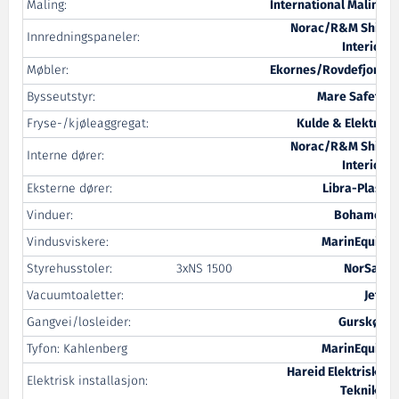
Maling:
International Maling
Norac/R&M Ship
Innredningspaneler:
Interior
Møbler:
Ekornes/Rovdefjord
Bysseutstyr:
Mare Safety
Fryse-/kjøleaggregat:
Kulde & Elektro
Norac/R&M Ship
Interne dører:
Interior
Eksterne dører:
Libra-Plast
Vinduer:
Bohamet
Vindusviskere:
MarinEquip
Styrehusstoler:
3xNS 1500
NorSap
Vacuumtoaletter:
Jets
Gangvei/losleider:
Gurskøy
Tyfon: Kahlenberg
MarinEquip
Hareid Elektriske
Elektrisk installasjon:
Teknikk