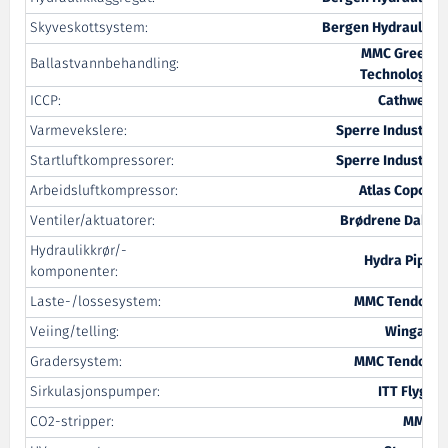
Skyveskottsystem:
Bergen Hydraulic
MMC Green
Ballastvannbehandling:
Technology
ICCP:
Cathwell
Varmevekslere:
Sperre Industri
Startluftkompressorer:
Sperre Industri
Arbeidsluftkompressor:
Atlas Copco
Ventiler/aktuatorer:
Brødrene Dahl
Hydraulikkrør/-
Hydra Pipe
komponenter:
Laste-/lossesystem:
MMC Tendos
Veiing/telling:
Wingan
Gradersystem:
MMC Tendos
Sirkulasjonspumper:
ITT Flygt
CO2-stripper:
MMC