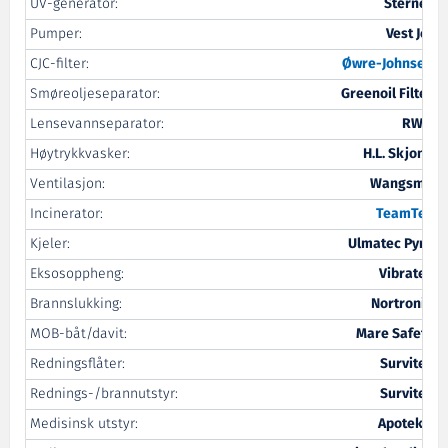
UV-generator:
Sterner
Pumper:
Vest Jet
CJC-filter:
Øwre
-Johnsen
Smøreoljeseparator:
Greenoil Filter
Lensevannseparator:
RWO
Høytrykkvasker:
H.L. Skjong
Ventilasjon:
Wangsmo
Incinerator:
TeamTec
Kjeler:
Ulmatec Pyro
Eksosoppheng:
Vibratec
Brannslukking:
Nortronik
MOB-båt/davit:
Mare Safety
Redningsflåter:
Survitec
Rednings-/brannutstyr:
Survitec
Medisinsk utstyr:
Apotek 1