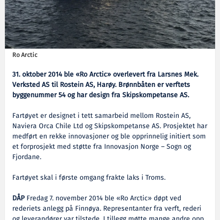
Ro Arctic
31. oktober 2014 ble «Ro Arctic» overlevert fra Larsnes Mek.
Verksted AS til Rostein AS, Harøy. Brønnbåten er verftets
byggenummer 54 og har design fra Skipskompetanse AS.
Fartøyet er designet i tett samarbeid mellom Rostein AS,
Naviera Orca Chile Ltd og Skipskompetanse AS. Prosjektet har
medført en rekke innovasjoner og ble opprinnelig initiert som
et forprosjekt med støtte fra Innovasjon Norge – Sogn og
Fjordane.
Fartøyet skal i første omgang frakte laks i Troms.
DÅP
Fredag 7. november 2014 ble «Ro Arctic» døpt ved
rederiets anlegg på Finnøya. Representanter fra verft, rederi
og leverandører var tilstede. I tillegg møtte mange andre opp