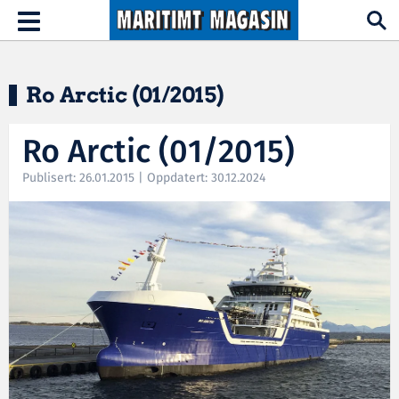
Hopp til hovedinnhold
Toggle
navigation
Ro Arctic (01/2015)
Ro Arctic (01/2015)
Publisert: 26.01.2015 | Oppdatert: 30.12.2024