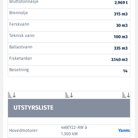
Bruttotonnasje
2.969 t
Brennolje
315 m3
Ferskvann
30 m3
Teknisk vann
100 m3
Ballastvann
335 m3
Fisketanker
3.140 m3
Besetning
14
UTSTYRSLISTE
4x6EY22-AW à
Hovedmotorer:
Yanmar
1.300 kW