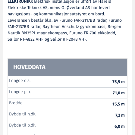
ELEKTRONIKK
Elektrisk installasjon er utført av Hareid
Elektriske Teknikk AS, mens O. Øverland AS har levert
navigasjons- og kommunikasjonsutstyret om bord.
Leveransen består bl.a. av Furuno FAR-2117BB radar, Furuno
FAR-2137BB radar, Raytheon Anschütz gyrokompass, Bergen
Nautik BN35PL magnekompass, Furuno FR-700 ekkolodd,
Sailor RT-4822 VHF og Sailor RT-2048 VHF.
HOVEDDATA
Lengde o.a.
75,5 m
Lengde p.p.
71,0 m
Bredde
15,5 m
Dybde til h.dk.
7,2 m
Dybde til b.dk.
6,0 m