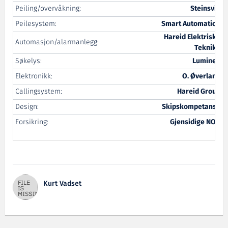
Peiling/overvåkning:
Steinsvik
Peilesystem:
Smart Automation
Hareid Elektriske
Automasjon/alarmanlegg:
Teknikk
Søkelys:
Luminell
Elektronikk:
O. Øverland
Callingsystem:
Hareid Group
Design:
Skipskompetanse
Forsikring:
Gjensidige NOR
Kurt Vadset