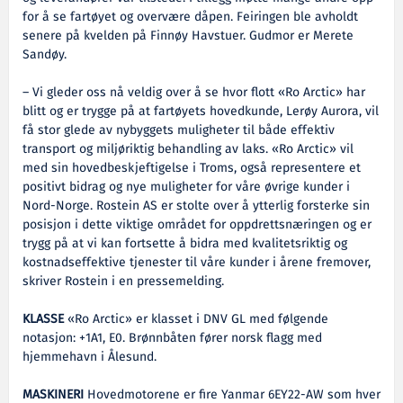
for å se fartøyet og overvære dåpen. Feiringen ble avholdt
senere på kvelden på Finnøy Havstuer. Gudmor er Merete
Sandøy.
– Vi gleder oss nå veldig over å se hvor flott «Ro Arctic» har
blitt og er trygge på at fartøyets hovedkunde, Lerøy Aurora, vil
få stor glede av nybyggets muligheter til både effektiv
transport og miljøriktig behandling av laks. «Ro Arctic» vil
med sin hovedbeskjeftigelse i Troms, også representere et
positivt bidrag og nye muligheter for våre øvrige kunder i
Nord-Norge. Rostein AS er stolte over å ytterlig forsterke sin
posisjon i dette viktige området for oppdrettsnæringen og er
trygg på at vi kan fortsette å bidra med kvalitetsriktig og
kostnadseffektive tjenester til våre kunder i årene fremover,
skriver Rostein i en pressemelding.
KLASSE
«Ro Arctic» er klasset i DNV GL med følgende
notasjon: +1A1, E0. Brønnbåten fører norsk flagg med
hjemmehavn i Ålesund.
MASKINERI
Hovedmotorene er fire Yanmar 6EY22-AW som hver