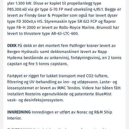
yter 1.300 kW. Disse er koplet til propellanlegg type
P85.300.4D via gir type G-70 FP med utveksling 4,95:1. Begge er
levert av Finnøy Gear & Propeller som også har levert dyser
type FD 300x0,4 HS. Styremaskin type SR 622 FCP og flapror
type FB-H 2000 er levert av Rolls-Royce Marine. Brunvoll har
levert to thrustere type AR-63-LTC-600.
DEKK
På dekk er det montert fem Palfinger kraner levert av
Bergen Hydraulic samt dekksmaskineri levert av Rapp
Hydema bestående av ankervinsj, fortøyningsvinsj, en 2 tonns
capstan og fire 5 tonns capstans.
Fartøyet er rigget for lukket transport med CO2-luftere,
filtrering og UV-behandling av inn- og utløpsvann. Laste- og
lossesystemet er levert av MMC Tendos. Videre har båten fått
installert Rosteins egenutviklede og patenterte BlueMist
vask- og desinfeksjonssystem.
INNREDNING
Innredingen er utført av Norac og R&M Ship
Interior.