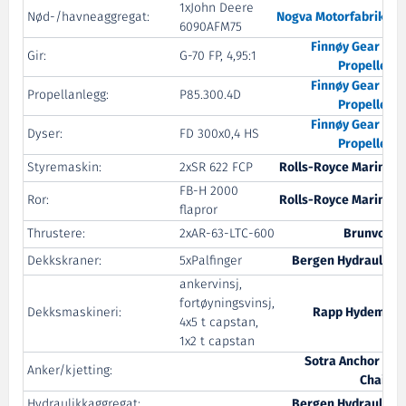
1xJohn Deere
Nød-/havneaggregat:
Nogva Motorfabrikk
6090AFM75
Finnøy Gear &
Gir:
G-70 FP, 4,95:1
Propeller
Finnøy Gear &
Propellanlegg:
P85.300.4D
Propeller
Finnøy Gear &
Dyser:
FD 300x0,4 HS
Propeller
Styremaskin:
2xSR 622 FCP
Rolls-Royce Marine
FB-H 2000
Ror:
Rolls-Royce Marine
flapror
Thrustere:
2xAR-63-LTC-600
Brunvoll
Dekkskraner:
5xPalfinger
Bergen Hydraulic
ankervinsj,
fortøyningsvinsj,
Dekksmaskineri:
Rapp Hydema
4x5 t capstan,
1x2 t capstan
Sotra Anchor &
Anker/kjetting:
Chain
Hydraulikkaggregat:
Bergen Hydraulic