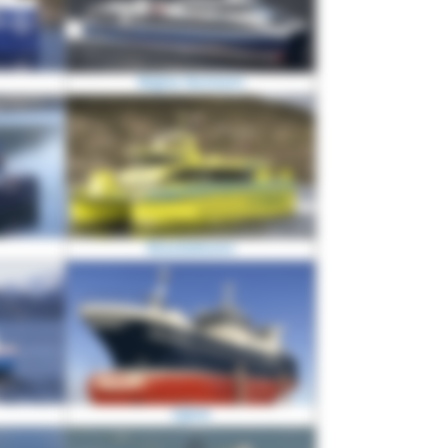
Regine Normann
Rosedoktoren
Sjøvik