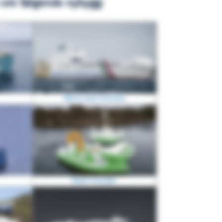
 om følgende nybygg:
Maria Graz Onorato
Multi Provider