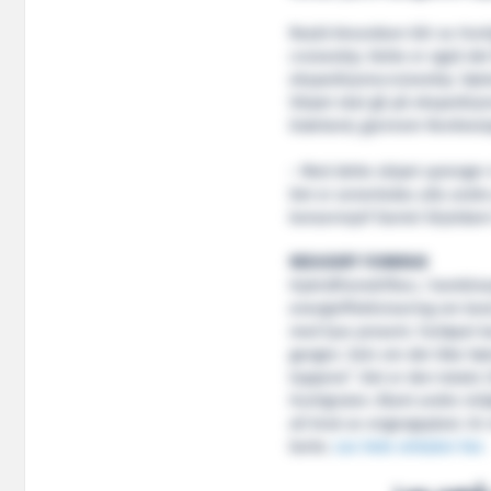
Roald Amundsen blir av Hurt
cruiseskip. Dette er også de
ekspedisjonscruiseskip. Søst
Skipet skal gå på ekspedisjo
Grønland, gjennom Nordvestpa
– Med dette skipet sprenger 
Det er annerledes alle andre
konsernsjef Daniel Skjeldam t
REDUSERT FORBRUK
Hybridfremdriften, i kombin
energieffektivisering om bor
med tjue prosent. Fartøyet k
gangen. Selv om det ikke høre
toppene”. Det er den totale 
Hurtigruten. Blant andre milj
all bruk av engangsplast. En 
borte.
Les hele omtalen her.