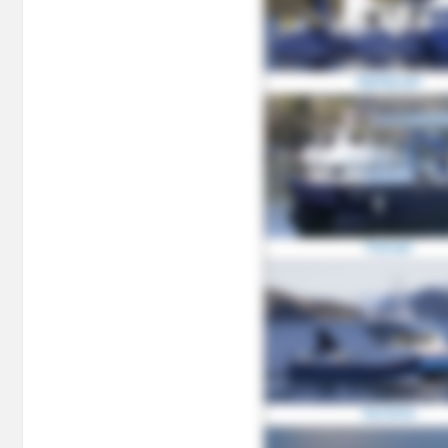
Bjørøyvær
Flatvær
Karoline