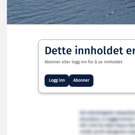
Dette innholdet e
Abonner eller logg inn for å se innholdet
Logg inn
Abonner
Det etterlengtede ekspedisjo
Amundsen, er byggenummer 40
NVC 2140 fra Rolls-Royce Ma
norske yacht-designeren Esp