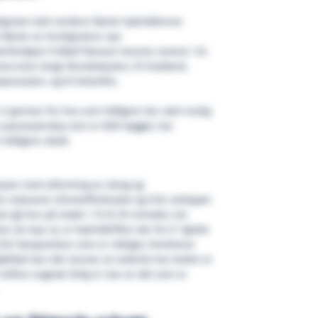
igruten kalt verdens første hybriddrevne
t første av Hurtigrutens nye
erfartøyet Fridtjof Nansen leveres senere i år.
nscruise langs Norskekysten, til Svalbard,
ssasjen, og til Antarktis.
vi grenser for hva som tidligere har vært mulig.
 passasjerskip som er blitt bygget, har
idligere uttalt.
asjon med utforming av skrog og
d, reduserer drivstofforbruket og CO2-utslippet
an gå kun på strøm i 15 til 30 minutter om
s så mye ut, er hybriddriften der for å “glatte
CO2-besparelsen som er viktigst, fremhever
øtiltak kan det nevnes at rederiet har kuttet ut
million sugerør årlig er noe av det som er