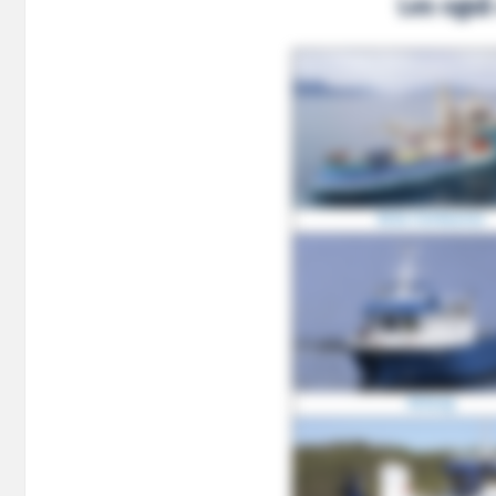
Les også
Acta Centaurus
Aslaug