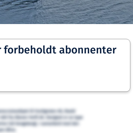
r forbeholdt abonnenter
nscruiseskipet til Hurtigruten AS, Roald
0 fra Kleven Verft AS. Designet er av type
rine (nå Kongsberg), i samarbeid med den
en Øino.