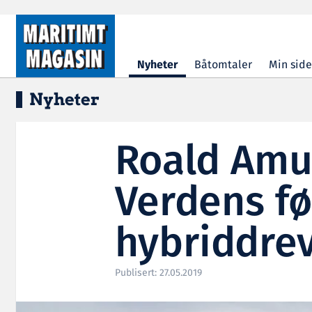
Hopp til hovedinnhold
Nyheter
Båtomtaler
Min side
Nyheter
Roald Amu
Verdens fø
hybriddrev
Publisert: 27.05.2019