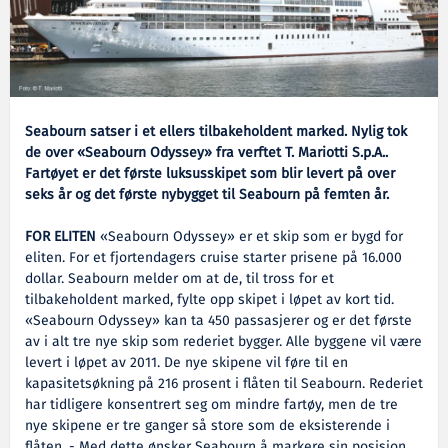
Seabourn satser i et ellers tilbakeholdent marked. Nylig tok
de over «Seabourn Odyssey» fra verftet T. Mariotti S.p.A..
Fartøyet er det første luksusskipet som blir levert på over
seks år og det første nybygget til Seabourn på femten år.
FOR ELITEN
«Seabourn Odyssey» er et skip som er bygd for
eliten. For et fjortendagers cruise starter prisene på 16.000
dollar. Seabourn melder om at de, til tross for et
tilbakeholdent marked, fylte opp skipet i løpet av kort tid.
«Seabourn Odyssey» kan ta 450 passasjerer og er det første
av i alt tre nye skip som rederiet bygger. Alle byggene vil være
levert i løpet av 2011. De nye skipene vil føre til en
kapasitetsøkning på 216 prosent i flåten til Seabourn. Rederiet
har tidligere konsentrert seg om mindre fartøy, men de tre
nye skipene er tre ganger så store som de eksisterende i
flåten. - Med dette ønsker Seabourn å markere sin posisjon