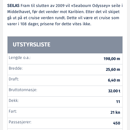
SEILAS
Fram til slutten av 2009 vil «Seabourn Odyssey» seile i
Middelhavet, før det vender mot Karibien. Etter det vil skipet
gå ut på et cruise verden rundt. Dette vil være et cruise som
varer i 108 dager, prisene for dette vites ikke.
UTSTYRSLISTE
Lengde o.a.:
198,00 m
Bredde:
25,60 m
Draft:
6,40 m
Bruttotonnasje:
32.00 t
Dekk:
11
Fart:
21 kn
Passasjerer:
450