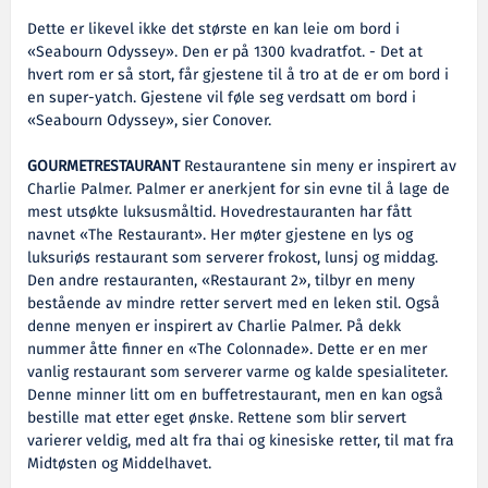
Dette er likevel ikke det største en kan leie om bord i
«Seabourn Odyssey». Den er på 1300 kvadratfot. - Det at
hvert rom er så stort, får gjestene til å tro at de er om bord i
en super-yatch. Gjestene vil føle seg verdsatt om bord i
«Seabourn Odyssey», sier Conover.
GOURMETRESTAURANT
Restaurantene sin meny er inspirert av
Charlie Palmer. Palmer er anerkjent for sin evne til å lage de
mest utsøkte luksusmåltid. Hovedrestauranten har fått
navnet «The Restaurant». Her møter gjestene en lys og
luksuriøs restaurant som serverer frokost, lunsj og middag.
Den andre restauranten, «Restaurant 2», tilbyr en meny
bestående av mindre retter servert med en leken stil. Også
denne menyen er inspirert av Charlie Palmer. På dekk
nummer åtte finner en «The Colonnade». Dette er en mer
vanlig restaurant som serverer varme og kalde spesialiteter.
Denne minner litt om en buffetrestaurant, men en kan også
bestille mat etter eget ønske. Rettene som blir servert
varierer veldig, med alt fra thai og kinesiske retter, til mat fra
Midtøsten og Middelhavet.