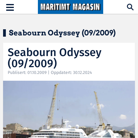
Hopp til hovedinnhold
Toggle
navigation
Seabourn Odyssey (09/2009)
Seabourn Odyssey
(09/2009)
Publisert: 01.10.2009 | Oppdatert: 30.12.2024