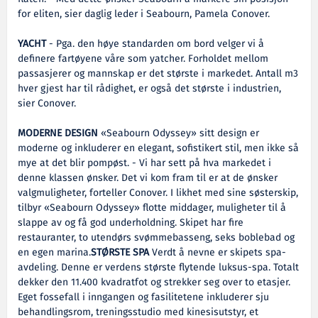
for eliten, sier daglig leder i Seabourn, Pamela Conover.
YACHT
- Pga. den høye standarden om bord velger vi å
definere fartøyene våre som yatcher. Forholdet mellom
passasjerer og mannskap er det største i markedet. Antall m3
hver gjest har til rådighet, er også det største i industrien,
sier Conover.
MODERNE DESIGN
«Seabourn Odyssey» sitt design er
moderne og inkluderer en elegant, sofistikert stil, men ikke så
mye at det blir pompøst. - Vi har sett på hva markedet i
denne klassen ønsker. Det vi kom fram til er at de ønsker
valgmuligheter, forteller Conover. I likhet med sine søsterskip,
tilbyr «Seabourn Odyssey» flotte middager, muligheter til å
slappe av og få god underholdning. Skipet har fire
restauranter, to utendørs svømmebasseng, seks boblebad og
en egen marina.
STØRSTE SPA
Verdt å nevne er skipets spa-
avdeling. Denne er verdens største flytende luksus-spa. Totalt
dekker den 11.400 kvadratfot og strekker seg over to etasjer.
Eget fossefall i inngangen og fasilitetene inkluderer sju
behandlingsrom, treningsstudio med kinesisutstyr, et