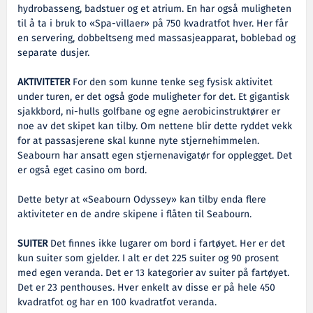
hydrobasseng, badstuer og et atrium. En har også muligheten
til å ta i bruk to «Spa-villaer» på 750 kvadratfot hver. Her får
en servering, dobbeltseng med massasjeapparat, boblebad og
separate dusjer.
AKTIVITETER
For den som kunne tenke seg fysisk aktivitet
under turen, er det også gode muligheter for det. Et gigantisk
sjakkbord, ni-hulls golfbane og egne aerobicinstruktører er
noe av det skipet kan tilby. Om nettene blir dette ryddet vekk
for at passasjerene skal kunne nyte stjernehimmelen.
Seabourn har ansatt egen stjernenavigatør for opplegget. Det
er også eget casino om bord.
Dette betyr at «Seabourn Odyssey» kan tilby enda flere
aktiviteter en de andre skipene i flåten til Seabourn.
SUITER
Det finnes ikke lugarer om bord i fartøyet. Her er det
kun suiter som gjelder. I alt er det 225 suiter og 90 prosent
med egen veranda. Det er 13 kategorier av suiter på fartøyet.
Det er 23 penthouses. Hver enkelt av disse er på hele 450
kvadratfot og har en 100 kvadratfot veranda.