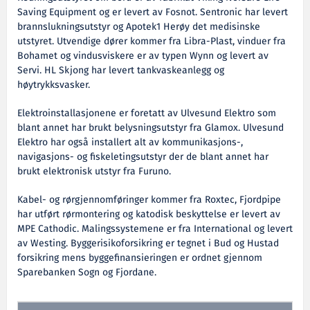
Saving Equipment og er levert av Fosnot. Sentronic har levert
brannslukningsutstyr og Apotek1 Herøy det medisinske
utstyret. Utvendige dører kommer fra Libra-Plast, vinduer fra
Bohamet og vindusviskere er av typen Wynn og levert av
Servi. HL Skjong har levert tankvaskeanlegg og
høytrykksvasker.
Elektroinstallasjonene er foretatt av Ulvesund Elektro som
blant annet har brukt belysningsutstyr fra Glamox. Ulvesund
Elektro har også installert alt av kommunikasjons-,
navigasjons- og fiskeletingsutstyr der de blant annet har
brukt elektronisk utstyr fra Furuno.
Kabel- og rørgjennomføringer kommer fra Roxtec, Fjordpipe
har utført rørmontering og katodisk beskyttelse er levert av
MPE Cathodic. Malingssystemene er fra International og levert
av Westing. Byggerisikoforsikring er tegnet i Bud og Hustad
forsikring mens byggefinansieringen er ordnet gjennom
Sparebanken Sogn og Fjordane.