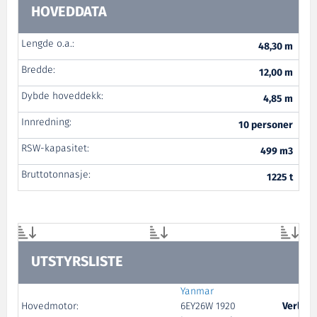
HOVEDDATA
Lengde o.a.:
48,30 m
Bredde:
12,00 m
Dybde hoveddekk:
4,85 m
Innredning:
10 personer
RSW-kapasitet:
499 m3
Bruttotonnasje:
1225 t
UTSTYRSLISTE
Yanmar
Hovedmotor:
6EY26W 1920
Verlo