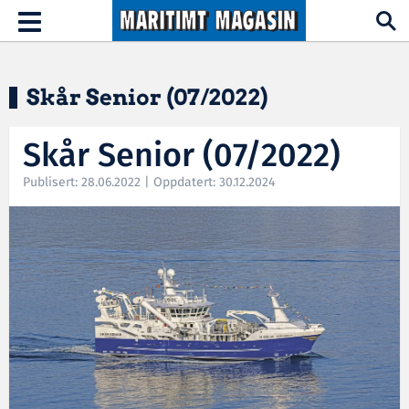
Hopp til hovedinnhold
Toggle
navigation
Skår Senior (07/2022)
Skår Senior (07/2022)
Publisert: 28.06.2022 | Oppdatert: 30.12.2024