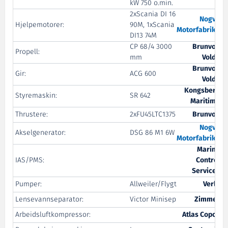
kW 750 o.min.
2xScania DI 16
Nogva
Hjelpemotorer:
90M, 1xScania
Motorfabrikk
DI13 74M
CP 68/4 3000
Brunvoll
Propell:
mm
Volda
Brunvoll
Gir:
ACG 600
Volda
Kongsberg
Styremaskin:
SR 642
Maritime
Thrustere:
2xFU45LTC1375
Brunvoll
Nogva
Akselgenerator:
DSG 86 M1 6W
Motorfabrikk
Marine
IAS/PMS:
Control
Services
Pumper:
Allweiler/Flygt
Verlo
Lensevannseparator:
Victor Minisep
Zimmer
Arbeidsluftkompressor:
Atlas Copco