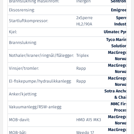
Brannslukning maskinrom:
Inergen
Sentronic
Eksosrensing:
Emigreen
2xSperre
Sperre
Startluftkompressor:
HL2/90A
Industri
Kjel:
Ulmatec Pyro
Tyco Marine
Brannslukning:
Solutions
MacGregor
Nothaler/kraner/ringnål/flålegger:
Triplex
Norway
MacGregor
Vinsjer/tromler:
Rapp
Norway
MacGregor
El-fiskepumpe/hydraulikkanlegg:
Rapp
Norway
Sotra Anchor
Anker/kjetting:
& Chain
MMC First
Vakuumanlegg/RSW-anlegg:
Process
MacGregor
MOB-davit:
HMD A15 MK3
Norway
MacGregor
MOB-båt:
Weedo 17