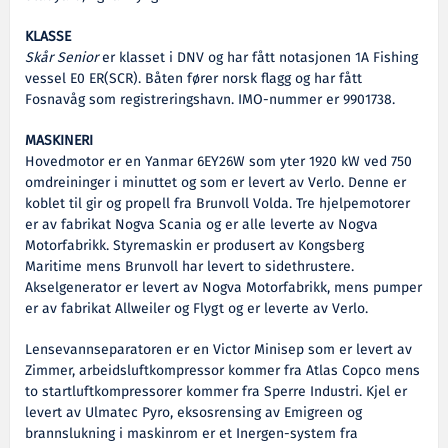
KLASSE
Skår Senior
er klasset i DNV og har fått notasjonen 1A Fishing
vessel E0 ER(SCR). Båten fører norsk flagg og har fått
Fosnavåg som registreringshavn. IMO-nummer er 9901738.
MASKINERI
Hovedmotor er en Yanmar 6EY26W som yter 1920 kW ved 750
omdreininger i minuttet og som er levert av Verlo. Denne er
koblet til gir og propell fra Brunvoll Volda. Tre hjelpemotorer
er av fabrikat Nogva Scania og er alle leverte av Nogva
Motorfabrikk. Styremaskin er produsert av Kongsberg
Maritime mens Brunvoll har levert to sidethrustere.
Akselgenerator er levert av Nogva Motorfabrikk, mens pumper
er av fabrikat Allweiler og Flygt og er leverte av Verlo.
Lensevannseparatoren er en Victor Minisep som er levert av
Zimmer, arbeidsluftkompressor kommer fra Atlas Copco mens
to startluftkompressorer kommer fra Sperre Industri. Kjel er
levert av Ulmatec Pyro, eksosrensing av Emigreen og
brannslukning i maskinrom er et Inergen-system fra