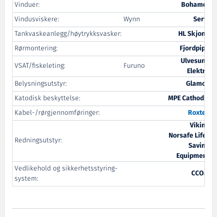
Vinduer:
Bohamet
Vindusviskere:
Wynn
Servi
Tankvaskeanlegg/høytrykksvasker:
HL Skjong
Rørmontering:
Fjordpipe
Ulvesund
VSAT/fiskeleting:
Furuno
Elektro
Belysningsutstyr:
Glamox
Katodisk beskyttelse:
MPE Cathodic
Kabel-/rørgjennomføringer:
Roxtec
Viking
Norsafe Life-
Redningsutstyr:
Saving
Equipment
Vedlikehold og sikkerhetsstyring-
CCOM
system: