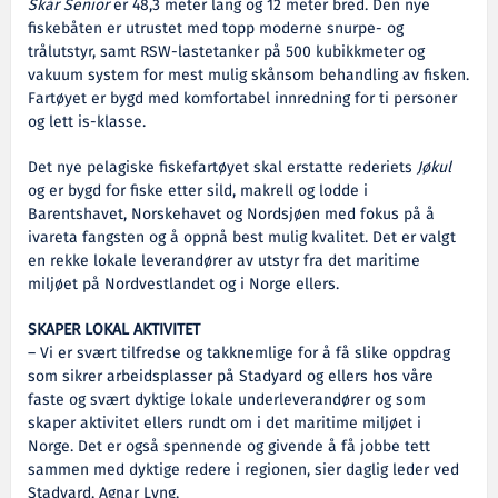
Skår Senior
er 48,3 meter lang og 12 meter bred. Den nye
fiskebåten er utrustet med topp moderne snurpe- og
trålutstyr, samt RSW-lastetanker på 500 kubikkmeter og
vakuum system for mest mulig skånsom behandling av fisken.
Fartøyet er bygd med komfortabel innredning for ti personer
og lett is-klasse.
Det nye pelagiske fiskefartøyet skal erstatte rederiets
Jøkul
og er bygd for fiske etter sild, makrell og lodde i
Barentshavet, Norskehavet og Nordsjøen med fokus på å
ivareta fangsten og å oppnå best mulig kvalitet. Det er valgt
en rekke lokale leverandører av utstyr fra det maritime
miljøet på Nordvestlandet og i Norge ellers.
SKAPER LOKAL AKTIVITET
– Vi er svært tilfredse og takknemlige for å få slike oppdrag
som sikrer arbeidsplasser på Stadyard og ellers hos våre
faste og svært dyktige lokale underleverandører og som
skaper aktivitet ellers rundt om i det maritime miljøet i
Norge. Det er også spennende og givende å få jobbe tett
sammen med dyktige redere i regionen, sier daglig leder ved
Stadyard, Agnar Lyng.