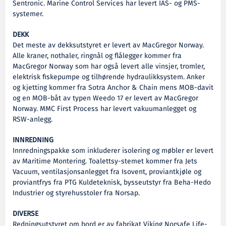
Sentronic. Marine Control Services har levert IAS- og PMS-
systemer.
DEKK
Det meste av dekksutstyret er levert av MacGregor Norway.
Alle kraner, nothaler, ringnål og flålegger kommer fra
MacGregor Norway som har også levert alle vinsjer, tromler,
elektrisk fiskepumpe og tilhørende hydraulikksystem. Anker
og kjetting kommer fra Sotra Anchor & Chain mens MOB-davit
og en MOB-båt av typen Weedo 17 er levert av MacGregor
Norway. MMC First Process har levert vakuumanlegget og
RSW-anlegg.
INNREDNING
Innredningspakke som inkluderer isolering og møbler er levert
av Maritime Montering. Toalettsy-stemet kommer fra Jets
Vacuum, ventilasjonsanlegget fra Isovent, proviantkjøle og
proviantfrys fra PTG Kuldeteknisk, bysseutstyr fra Beha-Hedo
Industrier og styrehusstoler fra Norsap.
DIVERSE
Redningsutstyret om bord er av fabrikat Viking Norsafe Life-