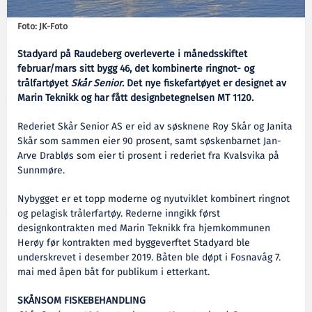
Foto: JK-Foto
Stadyard på Raudeberg overleverte i månedsskiftet
februar/mars sitt bygg 46, det kombinerte ringnot- og
trålfartøyet
Skår Senior
. Det nye fiskefartøyet er designet av
Marin Teknikk og har fått designbetegnelsen MT 1120.
Rederiet Skår Senior AS er eid av søsknene Roy Skår og Janita
Skår som sammen eier 90 prosent, samt søskenbarnet Jan-
Arve Drabløs som eier ti prosent i rederiet fra Kvalsvika på
Sunnmøre.
Nybygget er et topp moderne og nyutviklet kombinert ringnot
og pelagisk trålerfartøy. Rederne inngikk først
designkontrakten med Marin Teknikk fra hjemkommunen
Herøy før kontrakten med byggeverftet Stadyard ble
underskrevet i desember 2019. Båten ble døpt i Fosnavåg 7.
mai med åpen båt for publikum i etterkant.
SKÅNSOM FISKEBEHANDLING