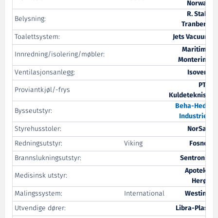
Norway
R. Stahl
Belysning:
Tranberg
Toalettsystem:
Jets Vacuum
Maritime
Innredning/isolering/møbler:
Montering
Ventilasjonsanlegg:
Isovent
PTG
Proviantkjøl/-frys
Kuldeteknisk
Beha-Hedo
Bysseutstyr:
Industrier
Styrehusstoler:
NorSap
Redningsutstyr:
Viking
Fosnot
Brannslukningsutstyr:
Sentronic
Apotek1
Medisinsk utstyr:
Herøy
Malingssystem:
International
Westing
Utvendige dører:
Libra-Plast